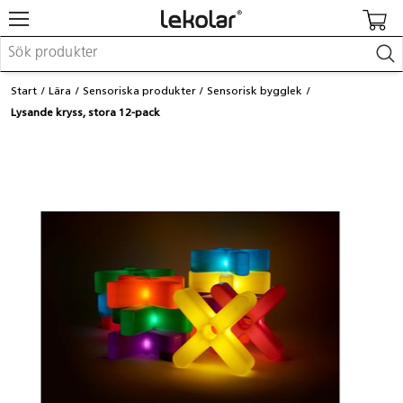
Möbler & inredning
Start
Lära
Sensoriska produkter
Sensorisk bygglek
Lekplatsutrustning & utemiljö
Lysande kryss, stora 12-pack
Skapa
Leka
Lära
Barnvagnar & småbarnsartiklar
Skolförbrukning & kontorsmaterial
Logga in / Registrera dig
Hitta din säljare
Kontakta Lekolar