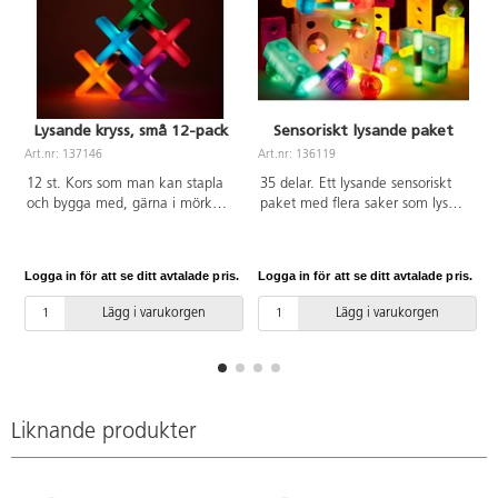
Lysande kryss, små 12-pack
Sensoriskt lysande paket
Art.nr: 137146
Art.nr: 136119
A
12 st. Kors som man kan stapla
35 delar. Ett lysande sensoriskt
och bygga med, gärna i mörk
paket med flera saker som lyser i
miljö. De tänds och släcks med
olika färger. Använd ställningen
en knapp. Använd för
för stavar och bollar eller bygg
matematiska övningar som t.ex.
med klossarna. PVC-fri. Från 1
Logga in för att se ditt avtalade pris.
Logga in för att se ditt avtalade pris.
L
sekvenser, mönster och sortering.
år.
2 timmar för full laddning vilket
Lägg i varukorgen
Lägg i varukorgen
ger 4 timmars lysande. Laddas
med USB-kabel. Innehåller 2 kors
vardera av färgerna röd, orange,
gul, grön, blå och lila samt 4
USB-USB-B-kablar. Mått: 13x5
cm. PVC-fri. Från 10 månader.
Liknande produkter