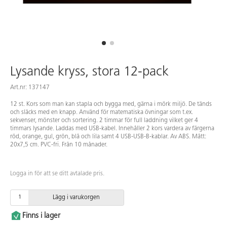
Lysande kryss, stora 12-pack
Art.nr: 137147
12 st. Kors som man kan stapla och bygga med, gärna i mörk miljö. De tänds
och släcks med en knapp. Använd för matematiska övningar som t.ex.
sekvenser, mönster och sortering. 2 timmar för full laddning vilket ger 4
timmars lysande. Laddas med USB-kabel. Innehåller 2 kors vardera av färgerna
röd, orange, gul, grön, blå och lila samt 4 USB-USB-B-kablar. Av ABS. Mått:
20x7,5 cm. PVC-fri. Från 10 månader.
Logga in för att se ditt avtalade pris.
Lägg i varukorgen
Finns i lager