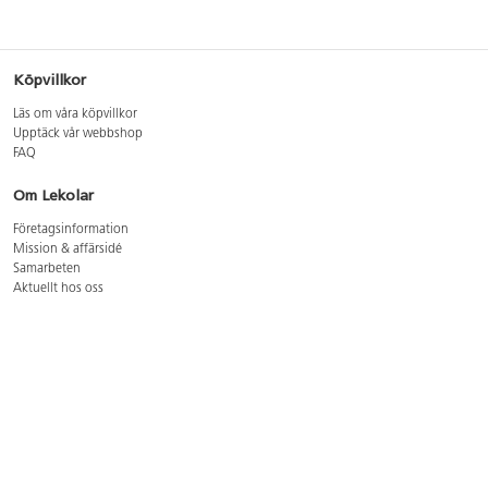
Köpvillkor
Läs om våra köpvillkor
Upptäck vår webbshop
FAQ
Om Lekolar
Företagsinformation
Mission & affärsidé
Samarbeten
Aktuellt hos oss
GDPR
Cookie Policy
Whistleblowing
Lediga jobb
Bruttoprislista lära, skapa, leka 2026-5
Bruttoprislista möbler 2026-3
Bruttoprislista lekplatsutrustning och utemiljö 2026-3
Kontakt