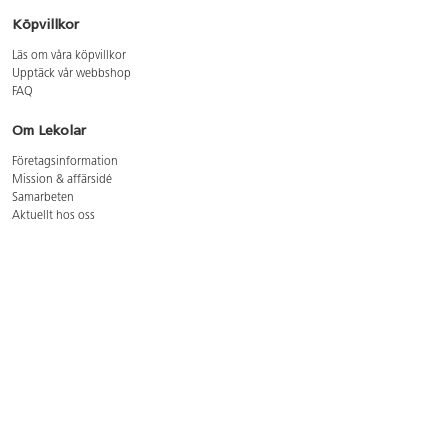
Köpvillkor
Läs om våra köpvillkor
Upptäck vår webbshop
FAQ
Om Lekolar
Företagsinformation
Mission & affärsidé
Samarbeten
Aktuellt hos oss
GDPR
Cookie Policy
Whistleblowing
Lediga jobb
Bruttoprislista lära, skapa, leka 2026-5
Bruttoprislista möbler 2026-3
Bruttoprislista lekplatsutrustning och utemiljö 2026-3
Kontakt
Öppettider kundtjänst: mån-tors 8-17, fre 8-16
Kundtjänst: 0479-19900