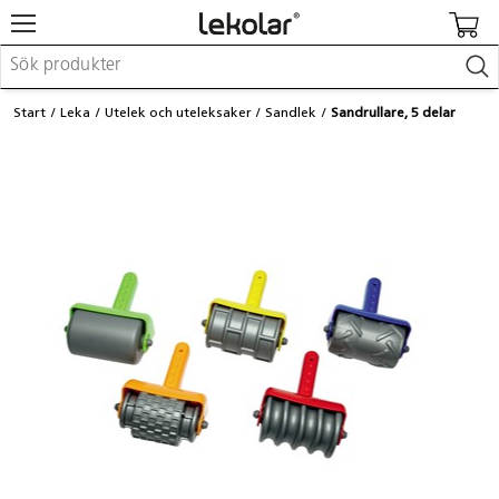
Möbler & inredning
Start
Leka
Utelek och uteleksaker
Sandlek
Sandrullare, 5 delar
Lekplatsutrustning & utemiljö
Skapa
Leka
Lära
Barnvagnar & småbarnsartiklar
Skolförbrukning & kontorsmaterial
Logga in / Registrera dig
Hitta din säljare
Kontakta Lekolar