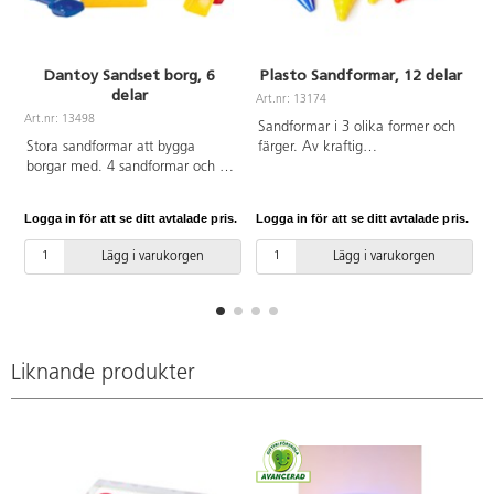
Dantoy Sandset borg, 6
Plasto Sandformar, 12 delar
delar
Art.nr: 13174
A
Art.nr: 13498
Sandformar i 3 olika former och
Stora sandformar att bygga
färger. Av kraftig
borgar med. 4 sandformar och 2
livsmedelsgodkänd PE. PVC-fri.
spadar. Mått: 15x15x19 cm. Tål
Från 1 år.
frost. Av PE. Svanenmärkt,
Logga in för att se ditt avtalade pris.
Logga in för att se ditt avtalade pris.
L
licensnummer 50950001.PVC-fri.
Från 2 år.
Lägg i varukorgen
Lägg i varukorgen
Liknande produkter