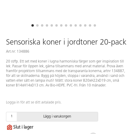
Sensoriska koner i jordtoner 20-pack
Art.nr: 134886
20 st/fp. Ett set med koner i lugna harmoniska färger som ger inspiration till
lek. Passar för öppen lek, gärna tillsammans med annat material. Prova även
framför projektorn tillsammans med de transparanta konerna, artnr 134887,
för att se skillnaderna. Bygg på höjden, stoppa i varandra, använd i sand och
vatten eller sätt en lampa inuti! Mått: stora koner B20xH22xD19 cm, små
koner B14xH14xD13 cm. Av Bio-HDPE. PVC-fri. Från 10 månader.
Logga in för att se ditt avtalade pris.
Lägg i varukorgen
Slut i lager