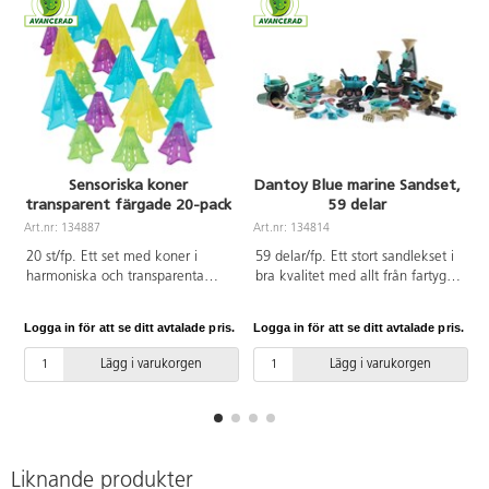
Sensoriska koner
Dantoy Blue marine Sandset,
transparent färgade 20-pack
59 delar
Art.nr: 134887
Art.nr: 134814
A
20 st/fp. Ett set med koner i
59 delar/fp. Ett stort sandlekset i
harmoniska och transparenta
bra kvalitet med allt från fartyg
färger som ger inspiration till lek.
och lastbilar till spadar, formar
Passar för öppen lek, gärna
och hinkar som ger stora
Logga in för att se ditt avtalade pris.
Logga in för att se ditt avtalade pris.
L
tillsammans med annat material.
möjligheter till utomhuslek med
Prova gärna framför projektorn
vatten och sand. Tillverkat av
Lägg i varukorgen
Lägg i varukorgen
tillsammans med konerna i
återvunnet restmaterial från
jordtoner, artnr 134886, för att se
maritima fiskeredskap som nät,
skillnaderna. Bygg på höjden,
trålar och rep. Tål diskmaskin. Av
stoppa i varandra, använd i sand
PP. PVC-fri. Från 2 år.
och vatten eller sätt en lampa
inuti! Mått: stora koner
Liknande produkter