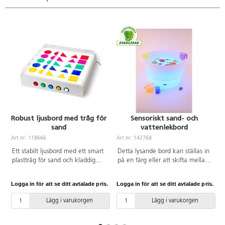
B20xH22xD19 cm, små koner
B14xH14xD13 cm. Av PP. PVC-
fri. Från 10 månader.
Robust ljusbord med tråg för
Sensoriskt sand- och
sand
vattenlekbord
A
Art.nr: 118666
Art.nr: 142768
Ett stabilt ljusbord med ett smart
Detta lysande bord kan ställas in
plasttråg för sand och kladdig
på en färg eller att skifta mellan
lek. Ljusbordet kan användas på
16 olika nyanser. Används på
ett bord eller direkt på golvet.
egen hand eller i samarbete.
Logga in för att se ditt avtalade pris.
Logga in för att se ditt avtalade pris.
L
Det finns 6 stora knappar för att
Robust bord som är lätt att flytta.
skifta färg vilket stimulerar
Barnen når ner till botten vilket
Lägg i varukorgen
Lägg i varukorgen
sinnena och
gör det möjligt att leka och
observationsförmågan.
utforska lera, färg och vatten.
Plasttråget håller sand och
Efter 8 timmars laddning kan