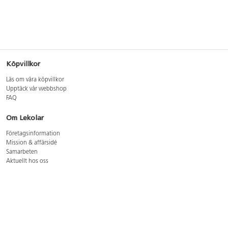
Köpvillkor
Läs om våra köpvillkor
Upptäck vår webbshop
FAQ
Om Lekolar
Företagsinformation
Mission & affärsidé
Samarbeten
Aktuellt hos oss
GDPR
Cookie Policy
Whistleblowing
Lediga jobb
Bruttoprislista lära, skapa, leka 2026-5
Bruttoprislista möbler 2026-3
Bruttoprislista lekplatsutrustning och utemiljö 2026-3