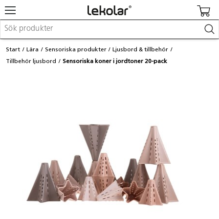
Möbler & inredning
Start
Lära
Sensoriska produkter
Ljusbord & tillbehör
Lekplatsutrustning & utemiljö
Tillbehör ljusbord
Sensoriska koner i jordtoner 20-pack
Skapa
Leka
Lära
Barnvagnar & småbarnsartiklar
Skolförbrukning & kontorsmaterial
Logga in / Registrera dig
Hitta din säljare
Kontakta Lekolar