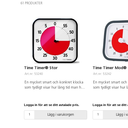
61 PRODUKTER
Time Timer® Stor
Time Timer Mod®
Art.nr: 53240
Art.nr: 53242
En mycket smart och konkret klocka
En mycket smart och 
som tydligt visar hur lång tid man har
som tydligt visar hur 
på sig, eller hur lång tid det är kvar.
på sig, eller hur lång 
Ställ in det röda fältet på önskad tid,
Ställ in det röda fälte
t.ex. 30 min. Det röda fältet minskar
t.ex. 30 min, det röda
Logga in för att se ditt avtalade pris.
Logga in för att se ditt 
sedan i klockans riktning.
sedan i klockans riktn
Inställningsbar från 0-60 min. Denna
Inställningsbar 0–60 m
Lägg i varukorgen
Lägg i 
stora modell passar utmärkt att hänga
använda i en mindre 
på väggen eller helt fristående i
datorn, eller när man v