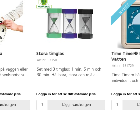
ABS och PC.
ka
Stora timglas
Time Timer® 
Vatten
Art.nr: 57150
Art.nr: 151729
på väggen eller
Set med 3 timglas: 1 min, 5 min och
d synkroniserade
30 min. Hållbara, stora och rejäla
Time Timern hål
er.
timglas i klar plast med gjutna
individuellt och
 cm. Från 3 år.
basplattor. Konkretiserar tiden och
version är gjor
tidsbegreppen för barnen. Perfekt för
plast. Kan stå p
avtalade pris.
Logga in för att se ditt avtalade pris.
Logga in för att s
experiment, tidtagning, spel och lek.
vägg. På/av-kna
Höjd: 16 cm. PVC-fri.
baksidan. Drivs 
varukorgen
Lägg i varukorgen
L
batteri (ingår i