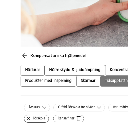
Kompensatoriska hjälpmedel
Hörlurar
Hörselskydd & ljuddämpning
Koncentra
Produkter med inspelning
Skärmar
Tidsuppfattn
Årskurs
Giftfri Förskola tre nivåer
Varumärk
Förskola
Rensa filter