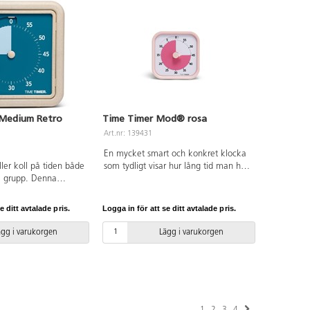
24 timmar. Ljudlös nedräkning. Knapp
för alarm på baksidan: inget ljud,
medel, högt. Mått: 44x44 cm.
Material: ABS och PC.
Medium Retro
Time Timer Mod® rosa
Art.nr: 139431
En mycket smart och konkret klocka
ler koll på tiden både
som tydligt visar hur lång tid man har
 i grupp. Denna
på sig, eller hur lång tid det är kvar.
d av 50 % mindre
Ställ in det röda fältet på önskad tid,
å bord eller hänga på
t.ex. 30 min, det röda fältet minskar
e ditt avtalade pris.
Logga in för att se ditt avtalade pris.
pp för alarm på
sedan i klockans riktning.
av 1 st AA/1,5 V-
Inställningsbar 0–60 min. Perfekt att
ägg i varukorgen
Lägg i varukorgen
nte). Mått: 19x19 cm.
använda i en mindre grupp, vid
datorn, eller när man vill utföra olika
uppgifter på viss tid. 1 st AA-batteri
krävs, ingår ej. På/av-knapp för alarm
på baksidan. Mått: 9x9 cm. Material:
ABS och PC.
1
2
3
4