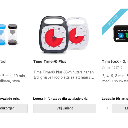
1 st AA-batteri
På/av-knapp för
v-knapp för alarm
Mått: 19x19x3,
x9 cm. Material:
och PC.
tid
Time Timer® Plus
Timstock - 2, 
Art.nr: 155740
Time Timer® Plus 60-minuters har en
: 5 min, 10 min,
2, 4, 6, 8 min. 
tydlig visuell röd platta så att man ser
llbara, stora
med ljuspunkter
hur mycket tid det är kvar. Ett
lar plast med
L11xB5xH3 cm. 
handtag gör den lätt att bära med
kretiserar tiden
sig. Ljudlös nedräkning. Volym på
 barnen. Perfekt
alarm kan justeras. Mått 14x18 cm.
avtalade pris.
Logga in för att se ditt avtalade pris.
Logga in för att s
gning, spel och
Ett AA batteri krävs, medföljer inte.
 1 år.
Material: ABS och PC.
varukorgen
Välj variant
L