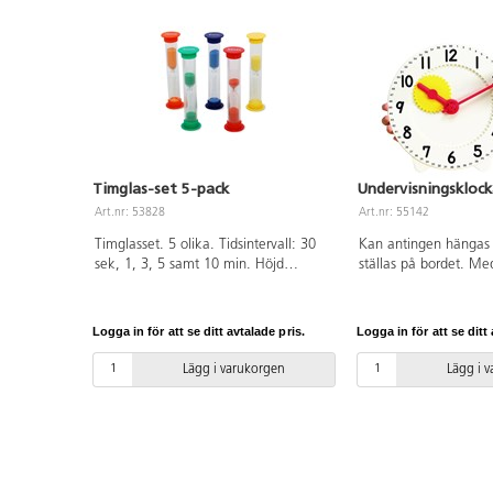
Timglas-set 5-pack
Undervisningskloc
Art.nr: 53828
Art.nr: 55142
Timglasset. 5 olika. Tidsintervall: 30
Kan antingen hängas 
sek, 1, 3, 5 samt 10 min. Höjd
ställas på bordet. Me
10 cm. Av akryl och PE. Från 3 år.
visare. Sorterade färg
Polypropenplast. ø 27
Logga in för att se ditt avtalade pris.
Logga in för att se ditt 
Lägg i varukorgen
Lägg i 