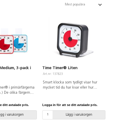
Mest populära
Medium, 3-pack i
Time Timer® Liten
Art.nr: 137823
Smart klocka som tydligt visar hur
imer® i primärfärgerna
mycket tid du har kvar eller hur
å.) De olika färgerna
mycket tid du har använt. Ställ in
ka delar av rummet,
fältet på önskad tid, t.ex. 30 min.,
en, skapandedelen
fältet minskar sedan medurs. Kan
e ditt avtalade pris.
Logga in för att se ditt avtalade pris.
. Kan användas på en
ställas in från 0-60 min. Visa "hur
hängas på vägg. Den
länge till" för att hålla fokus eller
ägg i varukorgen
Lägg i varukorgen
netisk baksida.
använd för att minska konflikter om
terier, ingår ej.
vems tur det är. På/av-knapp för