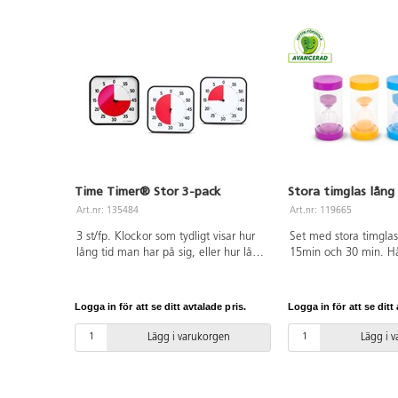
klassrummet. Den har även en
uppgifter på viss tid. 
magnetisk baksida. 1 st AA-batteri
krävs, ingår ej. På/a
krävs, ingår ej. På/av-knapp för alarm
på baksidan. Mått: 9
på baksidan. Mått: 30x30 cm.
ABS och PC.
Material: ABS och PC.
Time Timer® Stor 3-pack
Stora timglas lång 
Art.nr: 135484
Art.nr: 119665
3 st/fp. Klockor som tydligt visar hur
Set med stora timglas
lång tid man har på sig, eller hur lång
15min och 30 min. Hå
tid det är kvar. Ställ in det röda fältet
och rejäla timglas i k
på önskad tid, t.ex. 30 min. Det röda
gjutna basplattor. Kon
fältet minskar sedan i klockans
och tidsbegreppen för
Logga in för att se ditt avtalade pris.
Logga in för att se ditt 
riktning. Inställningsbar från 0-60 min.
för experiment, tidta
Denna stora modell passar utmärkt
lek. Höjd: 16 cm. Från
Lägg i varukorgen
Lägg i 
att hänga på väggen, på
whiteboartavlan, eller att använda
fristående i klassrummet. 1 st AA-
batteri krävs, ingår ej. På/av-knapp