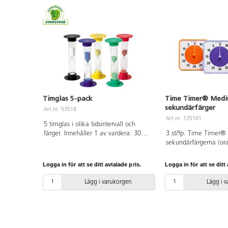
för alarm på baksidan. Mått:
30x30 cm. Material: ABS och PC.
Timglas 5-pack
Time Timer® Mediu
sekundärfärger
Art.nr: 53518
Art.nr: 135101
5 timglas i olika tidsintervall och
färger. Innehåller 1 av vardera: 30
3 st/fp. Time Timer® 
sek, 1 min, 3 min, 5 min och 10 min.
sekundärfärgerna (ora
Höjd: 14,5 cm. Av polypropenplast,
grön.) De olika färger
PVC-fri. Från 3 år.
olika delar av rummet
Logga in för att se ditt avtalade pris.
Logga in för att se ditt 
delen, skapandedelen 
Kan användas på en p
Lägg i varukorgen
Lägg i 
hängas på vägg. Den
magnetisk baksida. 
batterier, ingår ej. P
alarm på baksidan. M
19x19x3,8 cm. Materi