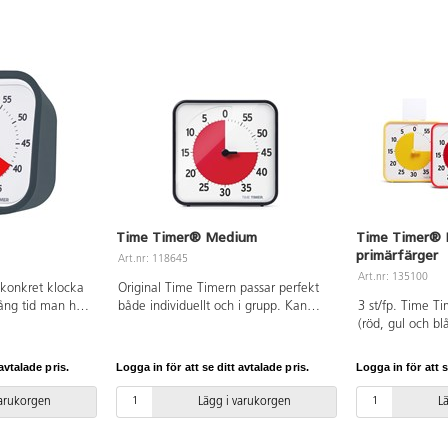
Time Timer® Medium
Time Timer® 
primärfärger
Art.nr: 118645
Art.nr: 135100
konkret klocka
Original Time Timern passar perfekt
lång tid man har
både individuellt och i grupp. Kan
3 st/fp. Time T
tid det är kvar.
användas stående på bord eller
(röd, gul och bl
t på önskad tid,
hängas på vägg. Den har även en
kan tillhöra oli
 fältet minskar
magnetisk baksida. På/av-knapp för
t.ex. lugna del
avtalade pris.
Logga in för att se ditt avtalade pris.
Logga in för att s
ing.
alarm på baksidan. Mått: 19x19 cm.
eller läshörnan
in. Perfekt att
Material: ABS och PC.
plan yta eller 
varukorgen
Lägg i varukorgen
L
grupp, vid
har även en mag
ill utföra olika
Behöver 2xAA-bat