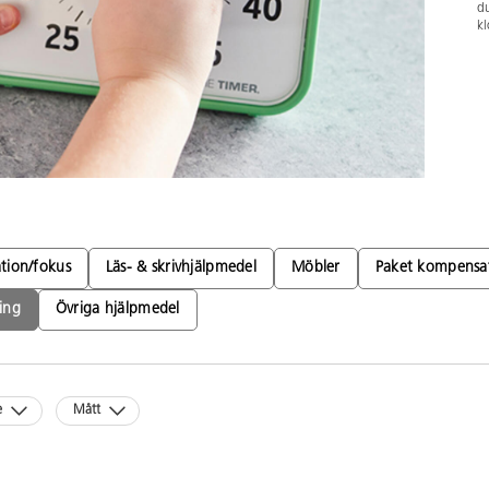
du
kl
tion/fokus
Läs- & skrivhjälpmedel
Möbler
Paket kompensat
ing
Övriga hjälpmedel
e
Mått