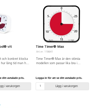
od® vit
Time Timer® Max
Art.nr: 118641
t och konkret klocka
Time Timer® Max är den största
r hur lång tid man har
modellen som passar lika bra i
 lång tid det är kvar.
klassrum som i större utrymmen som
 fältet på önskad tid,
gymnastiksalar, matsalar och aulor.
t röda fältet minskar
Klockan kan användas på en plan yta
e ditt avtalade pris.
Logga in för att se ditt avtalade pris.
 riktning.
eller hängas på vägg. Den har även
0–60 min. Perfekt att
en magnetisk baksida. Byt enkelt
ägg i varukorgen
Lägg i varukorgen
ndre grupp, vid
mellan medföljande urtavlor och
 man vill utföra olika
visare så räknar klockan ner från 5,
 tid. 1 st AA-batteri
15, 30, 60 och 180 minuter.
 På/av-knapp för alarm
Kompatibel med 118642
tt: 9x9 cm. Material:
Tillbehörsset, för mätning av 4, 8 och