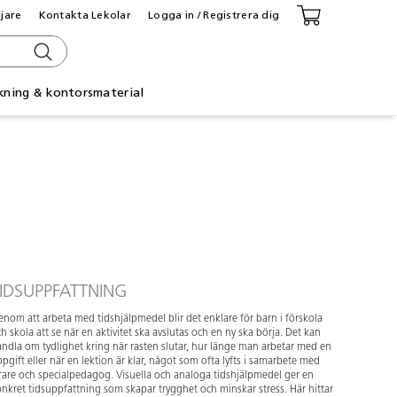
ljare
Kontakta Lekolar
Logga in / Registrera dig
kning & kontorsmaterial
IDSUPPFATTNING
nom att arbeta med tidshjälpmedel blir det enklare för barn i förskola
h skola att se när en aktivitet ska avslutas och en ny ska börja. Det kan
ndla om tydlighet kring när rasten slutar, hur länge man arbetar med en
pgift eller när en lektion är klar, något som ofta lyfts i samarbete med
rare och specialpedagog. Visuella och analoga tidshjälpmedel ger en
nkret tidsuppfattning som skapar trygghet och minskar stress. Här hittar