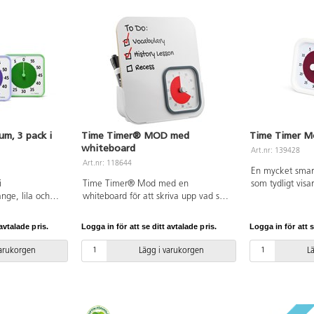
m, 3 pack i
Time Timer® MOD med
Time Timer M
whiteboard
Art.nr: 139428
Art.nr: 118644
En mycket smar
i
Time Timer® Mod med en
som tydligt visa
nge, lila och
whiteboard för att skriva upp vad som
på sig, eller hur
na kan tillhöra
ska göras. Även en whiteboardpenna
Ställ in det röda
, t.ex. lugna
ingår. Timern behöver 1 AA-batteri,
t.ex. 30 min, de
avtalade pris.
Logga in för att se ditt avtalade pris.
Logga in för att s
eller läshörnan.
detta ingår inte. Mått: 21x7x20 cm.
sedan i klockans
lan yta eller
Inställningsbar 
varukorgen
Lägg i varukorgen
L
 har även en
använda i en mi
Behöver 2xAA-
datorn, eller när
å/av-knapp för
uppgifter på viss
ått:
krävs, ingår ej.
al: ABS och PC.
på baksidan. Må