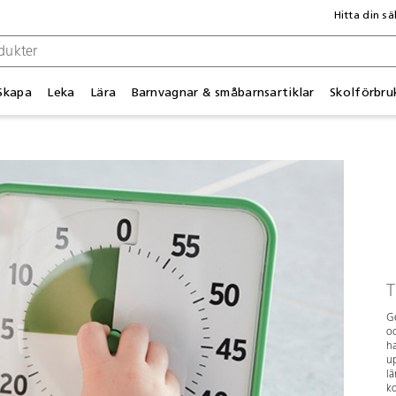
Hitta din sä
Skapa
Leka
Lära
Barnvagnar & småbarnsartiklar
Skolförbru
T
Ge
oc
ha
up
lä
ko