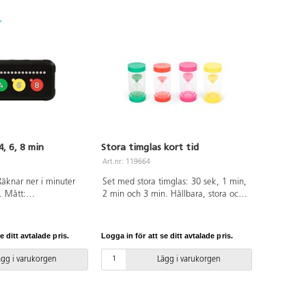
 alarm på baksidan.
alarm på baksidan samt ett lock man
8 cm. Material: ABS
kan lägga över för att skydda
urtavlan. Även en enkel
förvaringspåse medföljer. Mått:
8x7,5 cm. Material: ABS och PC.
4, 6, 8 min
Stora timglas kort tid
Art.nr: 119664
Räknar ner i minuter
Set med stora timglas: 30 sek, 1 min,
. Mått:
2 min och 3 min. Hållbara, stora och
Av PE, ABS.
rejäla timglas i klar plast med gjutna
basplattor. Konkretiserar tiden och
tidsbegreppen för barnen. Perfekt för
e ditt avtalade pris.
Logga in för att se ditt avtalade pris.
experiment, tidtagning, spel och lek.
Höjd: 16 cm. Från 3 år.
ägg i varukorgen
Lägg i varukorgen