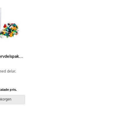
ervdelspaket
med delar.
talade pris.
rukorgen