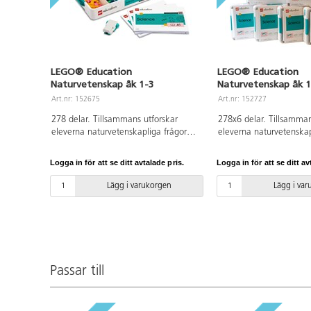
LEGO® Education
LEGO® Education
Naturvetenskap åk 1-3
Naturvetenskap åk 1
för 24 elever
Art.nr: 152675
Art.nr: 152727
278 delar. Tillsammans utforskar
278x6 delar. Tillsamman
eleverna naturvetenskapliga frågor
eleverna naturvetenskap
utifrån ett roligt, praktiskt arbetssätt.
utifrån ett roligt, prakti
Setet innehåller LEGO®-klossar,
Seten innehåller LEGO®
Logga in för att se ditt avtalade pris.
Logga in för att se ditt av
bygginstruktioner, interaktiv hårdvara,
bygginstruktioner, inter
över 40 läroplansanpassade lektioner
över 40 läroplansanpass
Lägg i varukorgen
Lägg i va
och en USB-laddningskabel.
och en USB-laddningska
Lektionerna är lätta att förbereda och
Lektionerna är lätta att
genomföra.
genomföra.
Passar till