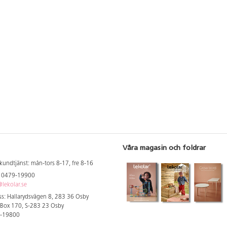
ett engagerat
lättanvänd hårdvara och ett intuitivt
lättanvänd hårdvar
rje lektion
programmeringsspråk med dra-och-
programmeringssp
ng av
släpp-funktion, vilket bygger på
släpp-funktion, vi
nklusive
Scratch. Eleverna får lära sig att
Scratch. Eleverna f
h kreativitet,
tänka kritiskt och lösa problem. Den
tänka kritiskt och
 bli trygga
programmerbara hubben är en
programmerbara 
en värld. 40
avancerad, men lättanvänd enhet
avancerad, men l
45 minuter)
som har 6 in-/utdataportar, en panel
som har 6 in-/utda
redelsetiden
med 5x5-lampor, Bluetooth-
med 5x5-lampor, B
ptimalt. LEGO
anslutning, en högtalare, ett 6-axlat
anslutning, en hög
as är appen
gyroskop och ett laddningsbart
gyroskop och ett 
ill liv, en
batteri. Innehåller även motorer och
batteri. Innehålle
 lagring eller
sensorer som tillsammans med LEGO
sensorer som til
vänds
byggdelar låter eleverna bygga
byggdelar låter e
 allt sparas
robotar och andra interaktiva
robotar och andra 
orska
modeller. Förutom 10 fp med LEGO®
modeller. Förvarin
Våra magasin och foldrar
å ett säkert
Education SPIKE™ Prime Set, med
sorteringsbrickor i
ket är för 32
528 delar/set, medföljer även kom
även kom igång-m
kundtjänst: mån-tors 8-17, fre 8-16
el 165521.
igång-material, en app med
med enhetsplaner
Från 11 år.
enhetsplaneringar och webbaserade
webbaserade lekti
: 0479-19900
lektionsplaneringar. Material: ABS.
Material: ABS. PVC
lekolar.se
PVC-fri.
s: Hallarydsvägen 8, 283 36 Osby
 Box 170, S-283 23 Osby
9-19800