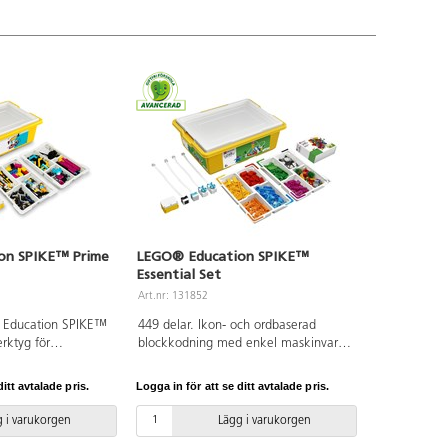
on SPIKE™ Prime
LEGO® Education SPIKE™
Essential Set
Art.nr: 131852
 Education SPIKE™
449 delar. Ikon- och ordbaserad
erktyg för
blockkodning med enkel maskinvara
urvetenskap, teknik,
– inklusive en intelligent hubb med
p, konst och
två portar, två små motorer, en
itt avtalade pris.
Logga in för att se ditt avtalade pris.
rtas STEAM på
ljuspanel och en färgsensor – gör
r i årskurs 4-8.
elevernas skapelser levande. Setet
 i varukorgen
Lägg i varukorgen
kombineras med
innehåller även ett färgstarkt urval av