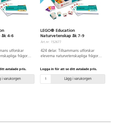
on
LEGO® Education
 åk 4-6
Naturvetenskap åk 7-9
Art.nr: 152677
mmans utforskar
424 delar. Tillsammans utforskar
enskapliga frågor
eleverna naturvetenskapliga frågor
praktiskt arbetssätt.
utifrån ett roligt, praktiskt arbetssätt.
LEGO®-klossar,
Setet innehåller LEGO®-klossar,
itt avtalade pris.
Logga in för att se ditt avtalade pris.
 interaktiv hårdvara,
bygginstruktioner, interaktiv hårdvara,
anpassade lektioner
över 40 läroplansanpassade lektioner
 i varukorgen
Lägg i varukorgen
ingskabel.
och en USB-laddningskabel.
ta att förbereda och
Lektionerna är lätta att förbereda och
genomföra.