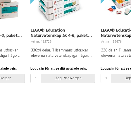
LEGO® Education
LEGO® Educati
-3, paket
Naturvetenskap åk 4-6, paket
Naturvetenskap
för 16 elever
Art.nr: 152729
Art.nr: 152676
s utforskar
336x4 delar. Tillsammans utforskar
336 delar. Tillsa
liga frågor
eleverna naturvetenskapliga frågor
eleverna naturvet
skt arbetssätt.
utifrån ett roligt, praktiskt arbetssätt.
utifrån ett roligt, 
-klossar,
Seten innehåller LEGO®-klossar,
Setet innehåller 
talade pris.
Logga in för att se ditt avtalade pris.
Logga in för att se d
aktiv hårdvara,
bygginstruktioner, interaktiv hårdvara,
bygginstruktioner,
ade lektioner
över 40 läroplansanpassade lektioner
över 40 läroplans
rukorgen
Lägg i varukorgen
Lägg
bel.
och en USB-laddningskabel.
och en USB-laddn
 förbereda och
Lektionerna är lätta att förbereda och
Lektionerna är lät
genomföra.
genomföra.