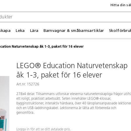
Hitta din sä
Skapa
Leka
Lära
Barnvagnar & småbarnsartiklar
Skolförbru
ation Naturvetenskap åk 1-3, paket för 16 elever
LEGO® Education Naturvetenskap
åk 1-3, paket för 16 elever
Art.nr: 152726
278x4 delar. Tillsammans utforskar eleverna naturvetenskapliga frågor utifr
ett roligt, praktiskt arbetssätt. Seten innehåller LEGO®-klossar,
bygginstruktioner, interaktiv hårdvara, över 40 läroplansanpassade lektione
och en USB-laddningskabel. Lektionerna är lätta att förbereda och
genomföra.
Logga in för att se ditt avtalade pris.