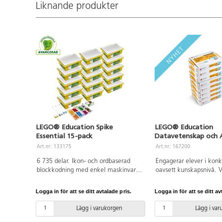
Liknande produkter
LEGO® Education Spike
LEGO® Education
Essential 15-pack
Datavetenskap och A
paket för 32 elever
Art.nr: 133175
Art.nr: 167200
6 735 delar. Ikon- och ordbaserad
Engagerar elever i konk
blockkodning med enkel maskinvara
oavsett kunskapsnivå. V
– inklusive en intelligent hubb med
innehåller 379 LEGO®-k
två portar, två små motorer, en
dubbelmotor, singelmote
Logga in för att se ditt avtalade pris.
Logga in för att se ditt av
ljuspanel och en färgsensor – gör
kontroll, 2 anslutningsk
elevernas skapelser levande. Setet
bygginstruktioner, vilket
Lägg i varukorgen
Lägg i va
innehåller även ett färgstarkt urval av
elever möjligheter att 