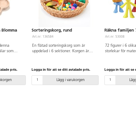
rä Blomma
Sorteringskorg, rund
Räkna familjen 
Art.nr: 136584
Art.nr: 53008
 denna
En flätad sorteringskorg som är
72 figurer i 6 olik
kålar som
uppdelad i 6 sektioner. Korgen är
storlekar för mate
1
idealisk för samlande och sortering,
och klassificerings
idealisk för
men även för tidig matematik.
barnen använda fig
g men även
Perfekt för att utforska och
konstruera just si
talade pris.
Logga in för att se ditt avtalade pris.
Logga in för att se d
om- och
klassificera mindre föremål efter färg
6 cm och barn 4,5
rkt trä. Från
och form. För inom- och
praktisk förvaring
rukorgen
Lägg i varukorgen
Lägg
utomhusbruk. ø 32 cm.
Från 3 år.