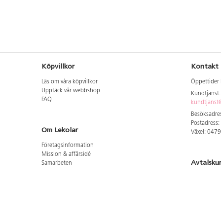
Köpvillkor
Kontakt
Läs om våra köpvillkor
Öppettider 
Upptäck vår webbshop
Kundtjänst
FAQ
kundtjanst@
Besöksadres
Postadress:
Om Lekolar
Växel: 047
Företagsinformation
Mission & affärsidé
Avtalsku
Samarbeten
Aktuellt hos oss
Logga in för
GDPR
Cookie Policy
Whistleblowing
Hitta vår
Lediga jobb
Bruttoprislista lära, skapa, leka 2026-5