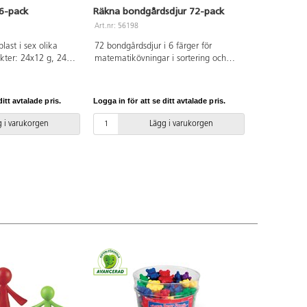
6-pack
Räkna bondgårdsdjur 72-pack
Art.nr: 56198
plast i sex olika
72 bondgårdsdjur i 6 färger för
vikter: 24x12 g, 24x8
matematikövningar i sortering och
t: 2,5-4 cm höga.
klassificering. Mått: ca 4 cm. Av TPR-
rån 3 år.
plast. PVC-fri. Levereras i praktisk
burk med lock, av petplast. Från 3 år.
itt avtalade pris.
Logga in för att se ditt avtalade pris.
 i varukorgen
Lägg i varukorgen