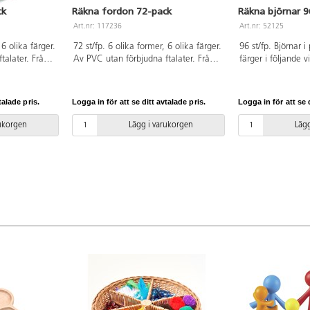
ck
Räkna fordon 72-pack
Räkna björnar 9
Art.nr: 117236
Art.nr: 52125
 6 olika färger.
72 st/fp. 6 olika former, 6 olika färger.
96 st/fp. Björnar i 
talater. Från
Av PVC utan förbjudna ftalater. Från
färger i följande 
3 år.
g och 48x4 g. Måt
Av ABS, PVC-fri. F
talade pris.
Logga in för att se ditt avtalade pris.
Logga in för att se d
rukorgen
Lägg i varukorgen
Lägg