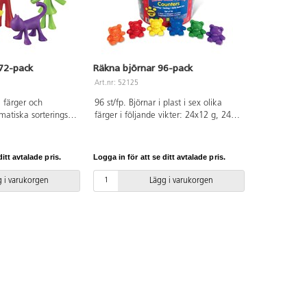
72-pack
Räkna björnar 96-pack
Art.nr: 52125
a färger och
96 st/fp. Björnar i plast i sex olika
matiska sorterings-
färger i följande vikter: 24x12 g, 24x8
övningar. Be t.ex.
g och 48x4 g. Mått: 2,5-4 cm höga.
urerna till att
Av ABS, PVC-fri. Från 3 år.
n familj. Mått: vuxen
itt avtalade pris.
Logga in för att se ditt avtalade pris.
 cm. Levereras i en
sburk med lock.
 i varukorgen
Lägg i varukorgen