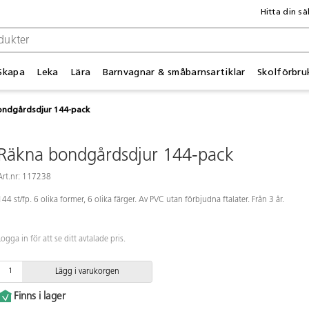
Hitta din sä
Skapa
Leka
Lära
Barnvagnar & småbarnsartiklar
Skolförbru
ondgårdsdjur 144-pack
Räkna bondgårdsdjur 144-pack
Art.nr: 117238
144 st/fp. 6 olika former, 6 olika färger. Av PVC utan förbjudna ftalater. Från 3 år.
Logga in för att se ditt avtalade pris.
Lägg i varukorgen
Finns i lager