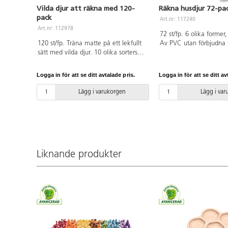
Vilda djur att räkna med 120-
Räkna husdjur 72-pa
pack
Art.nr: 117240
Art.nr: 112978
72 st/fp. 6 olika former,
120 st/fp. Träna matte på ett lekfullt
Av PVC utan förbjudna f
sätt med vilda djur. 10 olika sorters
3 år.
djur i 6 olika färger: björn, kamel,
elefant, giraff, gorilla, flodhäst,
Logga in för att se ditt avtalade pris.
Logga in för att se ditt av
känguru, lejon, noshörning och tiger.
Minsta djuret ca 5 cm. Av TPR. PVC-
Lägg i varukorgen
Lägg i va
fri.
Liknande produkter