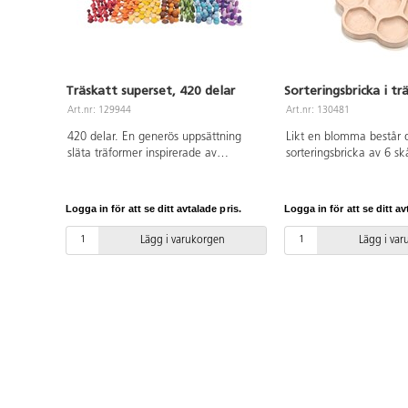
Träskatt superset, 420 delar
Sorteringsbricka i t
Art.nr: 129944
Art.nr: 130481
420 delar. En generös uppsättning
Likt en blomma består
släta träformer inspirerade av
sorteringsbricka av 6 s
naturen. Varje form finns i flera
symboliserar blad samt 
nyanser av 7 färger. Öva på att räkna,
centrumskål. Brickan är 
sortera och designa mönster eller
samlande och sorterin
Logga in för att se ditt avtalade pris.
Logga in för att se ditt av
använd som ett komplement i
tidig matematik. För in
byggleken. Innehåll: 30 st x 14 olika
utomhusbruk. Av FSC-mä
Lägg i varukorgen
Lägg i va
former (10 i varje färgnyans). Setet
18 månader. PVC-fri.
inkluderar en bomullspåse för enkel
förvaring. Storlek per form: 35-40
mm. PVC-fri. Från 3 år.