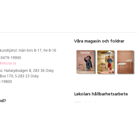
Våra magasin och foldrar
kundtjänst: mån-tors 8-17, fre 8-16
: 0479-19900
lekolar.se
s: Hallarydsvägen 8, 283 36 Osby
 Box 170, S-283 23 Osby
9-19800
Lekolars hållbarhetsarbete
nd?
Hållbarhetsarbete
Hållbarhetsredovisning 2023
 att se dina rabatterade priser
Produktsäkerhet & kvalitet
Giftfri Förskola
a säljare och utbildare