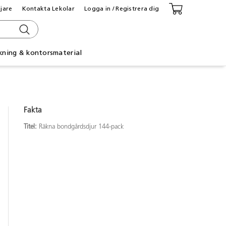
ljare
Kontakta Lekolar
Logga in / Registrera dig
kning & kontorsmaterial
Fakta
Titel:
Räkna bondgårdsdjur 144-pack