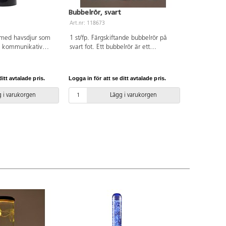
Bubbelrör, svart
Art.nr: 118673
r med havsdjur som
1 st/fp. Färgskiftande bubbelrör på
ch kommunikativ
svart fot. Ett bubbelrör är ett
elrörets brummande
sensoriskt inslag som fascinerar de
dsljud och kan
flesta och främjar visuell och
onen, vilket är
kommunikativ utveckling.
itt avtalade pris.
Logga in för att se ditt avtalade pris.
esrum eller i en
Bubbelrörets brummande maskerar
iljö. Kan drivas 3 x
bakgrundsljud och kan hjälpa
 i varukorgen
Lägg i varukorgen
 ej), eller via USB
koncentrationen. Höjd 100 cm, bredd
 28 cm, bredd 10
10 cm. Vi rekommenderar att sätta
fast bubbelröret ordentligt, till
exempel med hållaren 118674.