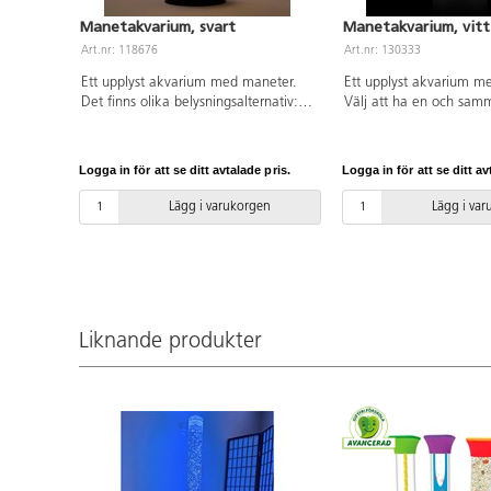
Manetakvarium, svart
Manetakvarium, vitt
Art.nr: 118676
Art.nr: 130333
Ett upplyst akvarium med maneter.
Ett upplyst akvarium m
Det finns olika belysningsalternativ:
Välj att ha en och samm
att ha en färg eller en ljusshow på 6
en ljusshow på 6 olika 
olika färger. De konstgjorda
konstgjorda maneterna r
maneterna rör sig på ett naturligt och
naturligt och realistiskt 
Logga in för att se ditt avtalade pris.
Logga in för att se ditt av
realistiskt sätt. Luftpumpen trycker in
Luftpumpen trycker in lu
luft i vattnet vilket gör att maneterna
vilket gör att maneterna
Lägg i varukorgen
Lägg i va
rör sig. LED-lampor. Efter 4 timmar
lampor. Efter 4 timmar 
stängs den av automatiskt. Den
automatiskt. Den rymmer
rymmer ca 3,9 liter vatten. USB kabel
vatten. USB kabel medfö
medföljer. Mått: 15x35 cm.
15x35 cm.
Liknande produkter