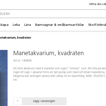
Hitta din sä
Skapa
Leka
Lära
Barnvagnar & småbarnsartiklar
Skolförbru
etakvarium, kvadraten
Manetakvarium, kvadraten
Art.nr: 146806
Ett stort akvarium med 4 maneter som lugnt "simmar" runt. Att titta på de
inger ett lugn. I akvariet finns en tyst pump som med luft driver maneterna.
Färgerna kan antingen variera eller sättas till en favoritfärg. Mått: 35x35x11
cm.
Lägg i varukorgen