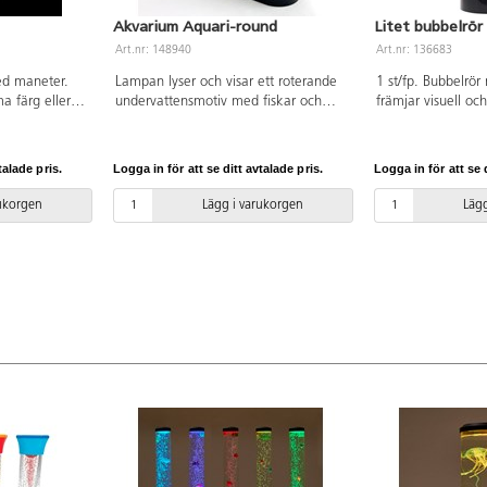
Akvarium Aquari-round
Litet bubbelrör
Art.nr: 148940
Art.nr: 136683
ed maneter.
Lampan lyser och visar ett roterande
1 st/fp. Bubbelrö
a färg eller
undervattensmotiv med fiskar och
främjar visuell o
färger. De
koraller. Kan även sättas i ett stilla
utveckling. Bubb
ör sig på ett
läge. Storlek: 30x23x8 cm. Batterier
maskerar bakgrun
sätt.
ingår ej.
hjälpa koncentrati
talade pris.
Logga in för att se ditt avtalade pris.
Logga in för att se d
ft i vattnet
optimalt i ett sinn
 rör sig. LED-
annan kreativ lärm
rukorgen
Lägg i varukorgen
Lägg
stängs den av
AA-batterier (ingår
 ca 3,9 liter
(medföljer). Höjd
ljer. Mått:
cm.