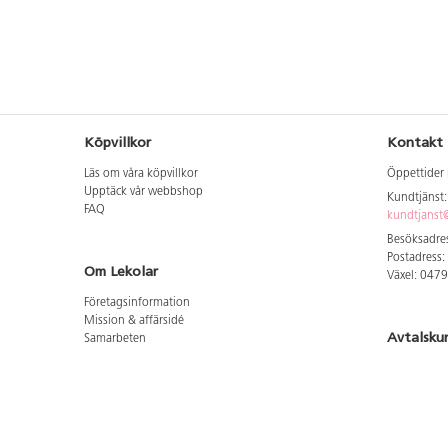
Köpvillkor
Kontakt
Läs om våra köpvillkor
Öppettider 
Upptäck vår webbshop
Kundtjänst
FAQ
kundtjanst@
Besöksadres
Postadress:
Om Lekolar
Växel: 047
Företagsinformation
Mission & affärsidé
Avtalsku
Samarbeten
Aktuellt hos oss
Logga in för
GDPR
Cookie Policy
Whistleblowing
Hitta vår
Lediga jobb
Bruttoprislista lära, skapa, leka 2026-5