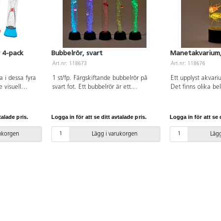
r 4-pack
Bubbelrör, svart
Manetakvarium,
Art.nr: 118673
Art.nr: 118676
a i dessa fyra
1 st/fp. Färgskiftande bubbelrör på
Ett upplyst akvar
 visuell
svart fot. Ett bubbelrör är ett
Det finns olika bel
ll att
sensoriskt inslag som fascinerar de
att ha en färg ell
e att öppna.
flesta och främjar visuell och
olika färger. De k
ri.
kommunikativ utveckling.
maneterna rör sig 
talade pris.
Logga in för att se ditt avtalade pris.
Logga in för att se d
Bubbelrörets brummande maskerar
realistiskt sätt. L
bakgrundsljud och kan hjälpa
luft i vattnet vilk
rukorgen
Lägg i varukorgen
Lägg
koncentrationen. Höjd 100 cm, bredd
rör sig. LED-lampo
10 cm. Vi rekommenderar att sätta
stängs den av aut
fast bubbelröret ordentligt, till
rymmer ca 3,9 lit
exempel med hållaren 118674.
medföljer. Mått: 