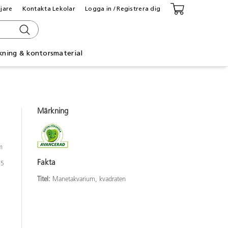
ljare
Kontakta Lekolar
Logga in / Registrera dig
kning & kontorsmaterial
Märkning
m
Fakta
,5
Titel:
Manetakvarium, kvadraten