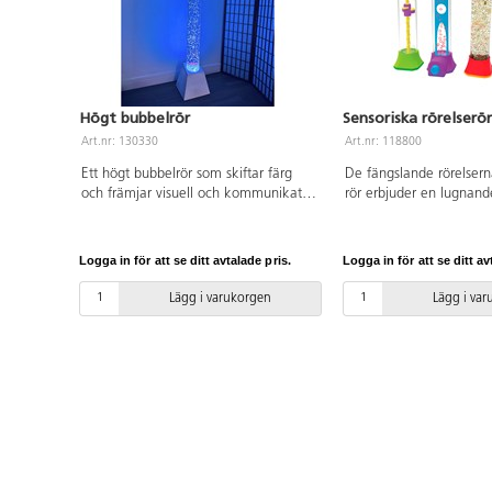
Högt bubbelrör
Sensoriska rörelserö
Art.nr: 130330
Art.nr: 118800
Ett högt bubbelrör som skiftar färg
De fängslande rörelsern
och främjar visuell och kommunikativ
rör erbjuder en lugnande
utveckling. Bubbelrörets brummande
distraktion och hjälper ti
maskerar bakgrundsljud och kan
fokusera. Rören går int
hjälpa koncentrationen, vilket är
Mått: H22xB5 cm. PVC-f
Logga in för att se ditt avtalade pris.
Logga in för att se ditt av
optimalt i ett sinnesrum eller i en
annan kreativ lärmiljö. Fyll på med
Lägg i varukorgen
Lägg i va
vatten, lägg i de 15 medföljande
plastfiskarna och se hur de rör sig i
röret. Med en fjärrkontroll kan man
justera färger och hastigheten på
färgskiftningarna. Pumpen finns inne i
den vita bottenplattan. Höjd 183 cm,
bredd 15 cm. Hållare att fästa i vägg
ingår.