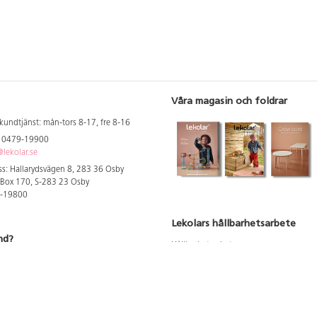
Våra magasin och foldrar
kundtjänst: mån-tors 8-17, fre 8-16
: 0479-19900
lekolar.se
s: Hallarydsvägen 8, 283 36 Osby
 Box 170, S-283 23 Osby
9-19800
Lekolars hållbarhetsarbete
nd?
Hållbarhetsarbete
Hållbarhetsredovisning 2023
 att se dina rabatterade priser
Produktsäkerhet & kvalitet
Giftfri Förskola
a säljare och utbildare