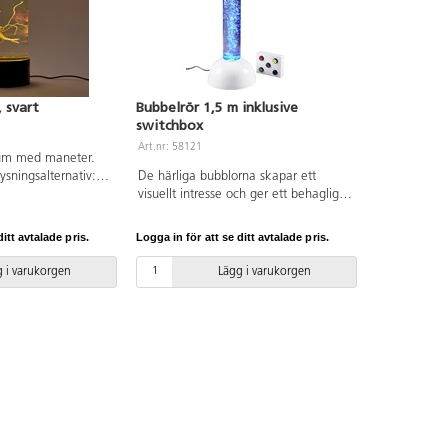
 svart
Bubbelrör 1,5 m inklusive
switchbox
Art.nr: 58121
ium med maneter.
ysningsalternativ:
De härliga bubblorna skapar ett
er en ljusshow på 6
visuellt intresse och ger ett behagligt
onstgjorda
lugn. Placera gärna bubbelröret i en
på ett naturligt och
hörna med speglar bakom. Med hjälp
itt avtalade pris.
Logga in för att se ditt avtalade pris.
uftpumpen trycker in
av den sladdlösa fjärrkontrollen kan
et gör att maneterna
man byta färg på LED-lamporna i
 i varukorgen
Lägg i varukorgen
r. Efter 4 timmar
röret. Räckvidden för fjärrkontrollen är
omatiskt. Den
upp till 30 m och den laddas
er vatten. USB kabel
sladdlöst. Till bubbelröret
15x35 cm.
rekommenderas det transparenta
väggfästet, se art. nr. 10759, för mer
stabilitet och säkerhet. Bubbelröret
kopplas till vanligt eluttag med
lågvoltstransformator. Röret är 15 cm i
diameter.