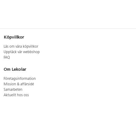
Köpvillkor
Läs om våra köpvillkor
Upptäck vår webbshop
FAQ
Om Lekolar
Företagsinformation
Mission & affärsidé
Samarbeten
Aktuellt hos oss
GDPR
Cookie Policy
Whistleblowing
Lediga jobb
Bruttoprislista lära, skapa, leka 2026-5
Bruttoprislista möbler 2026-3
Bruttoprislista lekplatsutrustning och utemiljö 2026-3