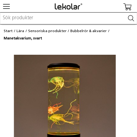
Möbler & inredning
Start
Lära
Sensoriska produkter
Bubbelrör & akvarier
Lekplatsutrustning & utemiljö
Manetakvarium, svart
Skapa
Leka
Lära
Barnvagnar & småbarnsartiklar
Skolförbrukning & kontorsmaterial
Logga in / Registrera dig
Hitta din säljare
Kontakta Lekolar