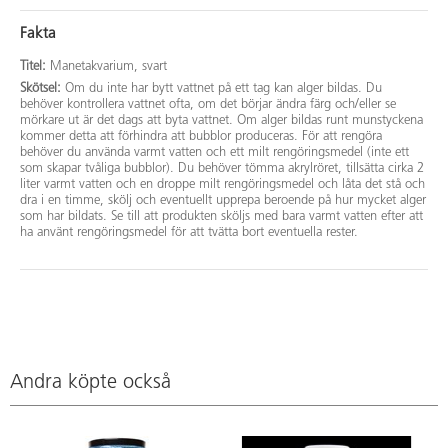
Fakta
Titel:
Manetakvarium, svart
Skötsel:
Om du inte har bytt vattnet på ett tag kan alger bildas. Du
behöver kontrollera vattnet ofta, om det börjar ändra färg och/eller se
mörkare ut är det dags att byta vattnet. Om alger bildas runt munstyckena
kommer detta att förhindra att bubblor produceras. För att rengöra
behöver du använda varmt vatten och ett milt rengöringsmedel (inte ett
som skapar tvåliga bubblor). Du behöver tömma akrylröret, tillsätta cirka 2
liter varmt vatten och en droppe milt rengöringsmedel och låta det stå och
dra i en timme, skölj och eventuellt upprepa beroende på hur mycket alger
som har bildats. Se till att produkten sköljs med bara varmt vatten efter att
ha använt rengöringsmedel för att tvätta bort eventuella rester.
Andra köpte också