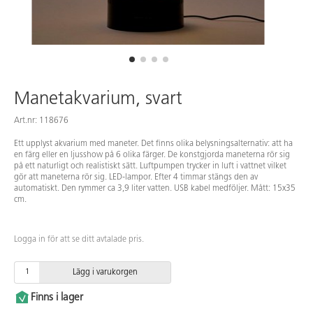
Manetakvarium, svart
Art.nr: 118676
Ett upplyst akvarium med maneter. Det finns olika belysningsalternativ: att ha
en färg eller en ljusshow på 6 olika färger. De konstgjorda maneterna rör sig
på ett naturligt och realistiskt sätt. Luftpumpen trycker in luft i vattnet vilket
gör att maneterna rör sig. LED-lampor. Efter 4 timmar stängs den av
automatiskt. Den rymmer ca 3,9 liter vatten. USB kabel medföljer. Mått: 15x35
cm.
Logga in för att se ditt avtalade pris.
Lägg i varukorgen
Finns i lager