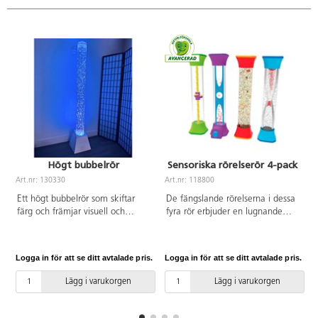
Högt bubbelrör
Sensoriska rörelserör 4-pack
Art.nr: 130330
Art.nr: 118800
A
Ett högt bubbelrör som skiftar
De fängslande rörelserna i dessa
färg och främjar visuell och
fyra rör erbjuder en lugnande
kommunikativ utveckling.
visuell distraktion och hjälper till
Bubbelrörets brummande
att fokusera. Rören går inte att
maskerar bakgrundsljud och kan
öppna. Mått: H22xB5 cm. PVC-
Logga in för att se ditt avtalade pris.
Logga in för att se ditt avtalade pris.
L
hjälpa koncentrationen, vilket är
fri.
optimalt i ett sinnesrum eller i en
Lägg i varukorgen
Lägg i varukorgen
annan kreativ lärmiljö. Fyll på
med vatten, lägg i de 15
medföljande plastfiskarna och se