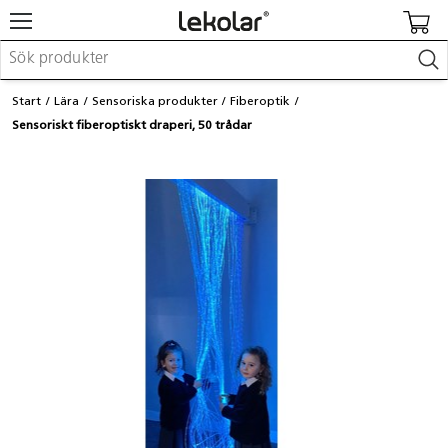
Möbler & inredning
Start
Lära
Sensoriska produkter
Fiberoptik
Lekplatsutrustning & utemiljö
Sensoriskt fiberoptiskt draperi, 50 trådar
Skapa
Leka
Lära
Barnvagnar & småbarnsartiklar
Skolförbrukning & kontorsmaterial
Logga in / Registrera dig
Hitta din säljare
Kontakta Lekolar