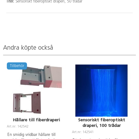
Titel:
Sensoriskt fiberoptiskt draperi, 50 trådar
Andra köpte också
Tillbehör
Hållare till fiberdraperi
Sensoriskt fiberoptiskt
draperi, 100 trådar
Art.nr: 142542
Art.nr: 142541
A
En smidig vridbar hållare till