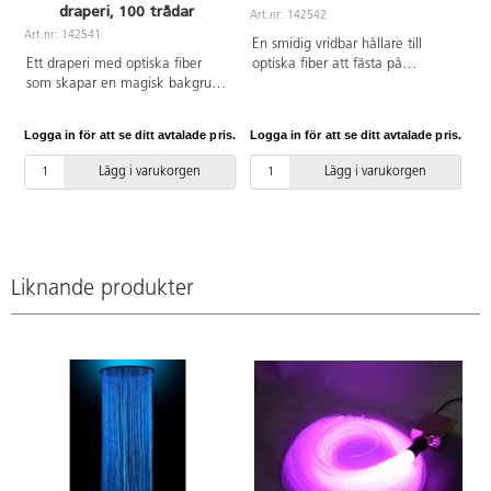
draperi, 100 trådar
Art.nr: 142542
Art.nr: 142541
En smidig vridbar hållare till
Ett draperi med optiska fiber
optiska fiber att fästa på
som skapar en magisk bakgrund
väggen. Fibrerna kan hänga vid
för olika miljöer. Monteras på
väggen eller som ett draperi ut
väggen eller ovanför ett fönster
från väggen. Passar våra
Logga in för att se ditt avtalade pris.
Logga in för att se ditt avtalade pris.
för att skapa ett färgskiftande
sensoriska fiberdraperier 142541
draperi. Fjärrkontroll medföljer.
och 142540.
Lägg i varukorgen
Lägg i varukorgen
Konsolens mått: 90x10x14 cm.
Liknande produkter