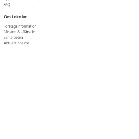
FAQ
Om Lekolar
Företagsinformation
Mission & affärsidé
Samarbeten
Aktuellt hos oss
GDPR
Cookie Policy
Whistleblowing
Lediga jobb
Bruttoprislista lära, skapa, leka 2026-5
Bruttoprislista möbler 2026-3
Bruttoprislista lekplatsutrustning och utemiljö 2026-3
Kontakt
Öppettider kundtjänst: mån-tors 8-17, fre 8-16
Kundtjänst: 0479-19900
kundtjanst@lekolar.se
Besöksadress: Hallarydsvägen 8, 283 36 Osby
Postadress: Box 170, S-283 23 Osby
Växel: 0479-19800