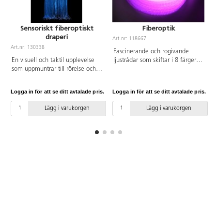
Sensoriskt fiberoptiskt
Fiberoptik
draperi
Art.nr: 118667
Art.nr: 130338
A
Fascinerande och rogivande
En visuell och taktil upplevelse
ljustrådar som skiftar i 8 färger
som uppmuntrar till rörelse och
antingen av sig själva eller med
att utforska sin omgivning.
en fjärrkontroll. En spännande
Idealisk för sinnesrum. Färgerna
och mysig detalj i alla kreativa
Logga in för att se ditt avtalade pris.
Logga in för att se ditt avtalade pris.
L
som långsamt skiftar stimulerar
och estetiska lärmiljöer, t ex
det visuella men även det taktila.
mysrummet, sinnesrummet eller
Lägg i varukorgen
Lägg i varukorgen
Den runda spegeln med 71 cm i
till mörkertältet. Ger barnen en
diameter fästs i taket. Med 150
sensorisk upplevelse. 100
trådar fiberoptik som är 1,7 m
högkvalitativa trådar, 150 cm
långa.
långa. Inklusive ljuskälla.
Strömkabeln är 150 cm lång.