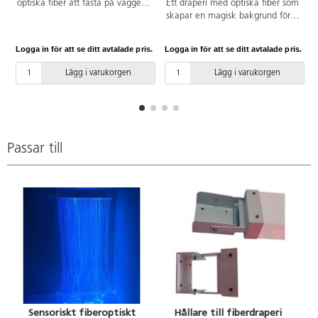
optiska fiber att fästa på väggen.
Ett draperi med optiska fiber som
Fibrerna kan hänga vid väggen
skapar en magisk bakgrund för
eller som ett draperi ut från
olika miljöer. Monteras på
väggen. Passar våra sensoriska
väggen eller ovanför ett fönster
Logga in för att se ditt avtalade pris.
Logga in för att se ditt avtalade pris.
L
fiberdraperier 142541 och
för att skapa ett färgskiftande
142540.
draperi. Fjärrkontroll medföljer.
Lägg i varukorgen
Lägg i varukorgen
Konsolens mått: 90x10x14 cm.
Passar till
Sensoriskt fiberoptiskt
Hållare till fiberdraperi