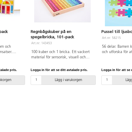
pack
Regnbågskuber på en
Pussel till ljusb
spegelbricka, 101-pack
Art.nr: 58215
Art.nr: 143453
örn och
56 delar. Barnen 
nsatser.
100 kuber och 1 bricka. Ett vackert
och utforska för at
lossarna på
material för sensorisk, visuell och
passar ihop. Ett läm
ingar i färger
taktil lek. Kuberna är i 10 olika färger
ljusbordet. De tra
 kan även
och har mjuka kanter. Idealisk för att
släpper genom ljus
talade pris.
Logga in för att se ditt avtalade pris.
Logga in för att se d
ning på
öva färger, sortera, skapa mönster
sätt och ger ett se
sar i olika
eller räkna. Kuberna går även bra att
mönster och sekve
rukorgen
Lägg i varukorgen
Lägg
ä. PVC-fri.
bygga torn med. Mått på brickan:
bitarna är idealis
27,2x27,2 cm och kuberna 2,5 cm.
att greppa. Av akr
Kuber i akryl, låda av FSC-märkt trä.
Från 3 år.
PVC-fri. Från 3 år.