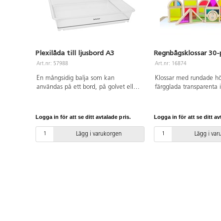
Plexilåda till ljusbord A3
Regnbågsklossar 30-
Art.nr: 57988
Art.nr: 16874
En mångsidig balja som kan
Klossar med rundade h
användas på ett bord, på golvet eller
färgglada transparenta i
på ett ljusbord och både inom- och
Genom att kombinera k
utomhus. Fyll baljan med vatten och
olika sätt skapas förändr
experimentera med färger eller sand.
och mönster. Klossarna
Logga in för att se ditt avtalade pris.
Logga in för att se ditt av
Tillverkad av klar polykarbonat som
användas för färgbland
gör den mycket stark, vilket betyder
ljusbord. Innehåller klos
Lägg i varukorgen
Lägg i va
att den även fylld med vatten kan
former. FSC-märkt boktr
lyftas utan att ge vika. A3-storlek,
Från 3 år.
mått: 56,5x44x10 cm. PVC-fri. Från 3
år.