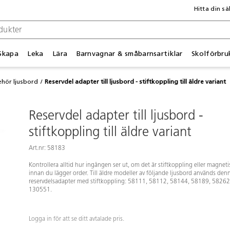
Hitta din sä
Skapa
Leka
Lära
Barnvagnar & småbarnsartiklar
Skolförbru
ehör ljusbord
Reservdel adapter till ljusbord - stiftkoppling till äldre variant
Reservdel adapter till ljusbord -
stiftkoppling till äldre variant
Art.nr: 58183
Kontrollera alltid hur ingången ser ut, om det är stiftkoppling eller magneti
innan du lägger order. Till äldre modeller av följande ljusbord används den
reservdelsadapter med stiftkoppling: 58111, 58112, 58144, 58189, 58262
130551.
Logga in för att se ditt avtalade pris.