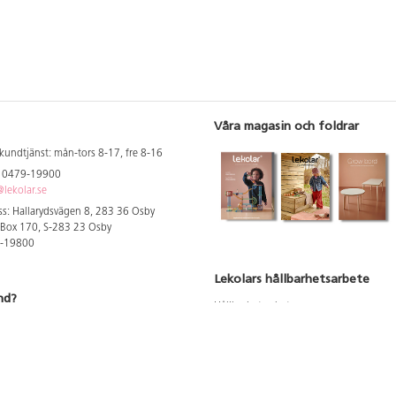
Våra magasin och foldrar
kundtjänst: mån-tors 8-17, fre 8-16
: 0479-19900
lekolar.se
s: Hallarydsvägen 8, 283 36 Osby
 Box 170, S-283 23 Osby
9-19800
Lekolars hållbarhetsarbete
nd?
Hållbarhetsarbete
Hållbarhetsredovisning 2023
 att se dina rabatterade priser
Produktsäkerhet & kvalitet
Giftfri Förskola
a säljare och utbildare