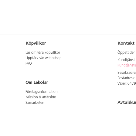
Köpvillkor
Kontakt
Läs om våra köpvillkor
Öppettider 
Upptäck vår webbshop
Kundtjänst
FAQ
kundtjanst@
Besöksadres
Postadress:
Om Lekolar
Växel: 047
Företagsinformation
Mission & affärsidé
Avtalsku
Samarbeten
Aktuellt hos oss
Logga in för
GDPR
Cookie Policy
Whistleblowing
Hitta vår
Lediga jobb
Bruttoprislista lära, skapa, leka 2026-5