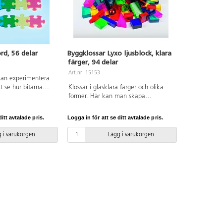
ord, 56 delar
Byggklossar Lyxo ljusblock, klara
färger, 94 delar
Art.nr: 15153
kan experimentera
t se hur bitarna
Klossar i glasklara färger och olika
pligt tillbehör till
former. Här kan man skapa
nsparenta bitarna
fantasifulla och vackra arkitekturer av
et på ett tilltalande
ljus. Används med fördel på ett
itt avtalade pris.
Logga in för att se ditt avtalade pris.
nsoriskt element till
ljusbord eller tillsammans med
nsering. De rejäla
speglar. Färgerna på klossarna är
 i varukorgen
Lägg i varukorgen
ka för små händer
grön, röd, gul, rosa, blå, petrol och
ylplast. PVC-fri.
transparent. Formerna är kvadratiska,
rektangulära, triangulära och
halvklot. 14 transparenta plattor
14x14 cm ingår. Av akrylplast.
Levereras i en fin förvaringslåda av
trä. PVC-fri. Från 3 år.