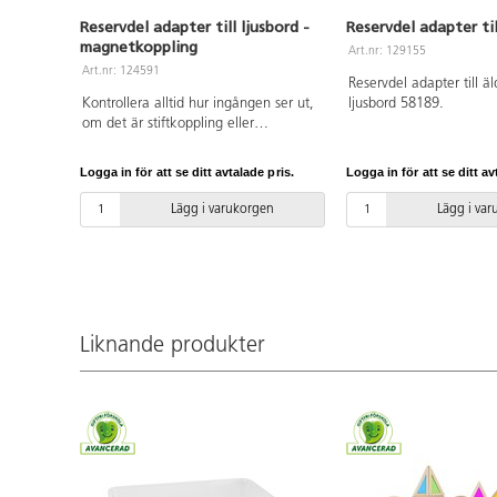
Reservdel adapter till ljusbord -
Reservdel adapter til
magnetkoppling
Art.nr: 129155
Art.nr: 124591
Reservdel adapter till äl
Kontrollera alltid hur ingången ser ut,
ljusbord 58189.
om det är stiftkoppling eller
magnetisk, innan du lägger order. Till
nyare modeller av följande ljusbord
Logga in för att se ditt avtalade pris.
Logga in för att se ditt av
används denna reservdelsadapter
med magnetisk koppling: 58112,
Lägg i varukorgen
Lägg i va
58144, 122911, 130551.
Liknande produkter