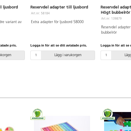
l ljusbord
Reservdel adapter till ljusbord
Reservdel adapt
Högt bubbelrör
Art.nr: 58184
Art.nr: 139879
dre variant av
Extra adapter för ljusbord 58000
Reservdel adapter
bubbelrör
talade pris.
Logga in för att se ditt avtalade pris.
Logga in för att se d
rukorgen
Lägg i varukorgen
Lägg