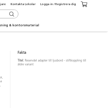
ljare
Kontakta Lekolar
Logga in / Registrera dig
kning & kontorsmaterial
Fakta
Titel:
Reservdel adapter till ljusbord - stiftkoppling till
äldre variant
sk,
na
,