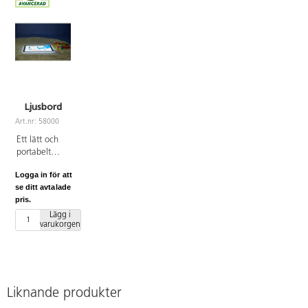
Ljusbord
Art.nr: 58000
Ett lätt och
portabelt
ljusbord med
Logga in för att
LED för t.ex.
se ditt avtalade
olika
pris.
bildtekniker,
kalkering,
Lägg i
varukorgen
observation
av
transparenta
objekt eller
genomlysning
av blad och
Liknande produkter
insekter. LED-