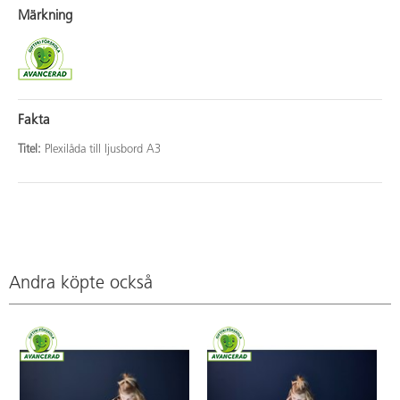
Märkning
Fakta
Titel:
Plexilåda till ljusbord A3
Andra köpte också