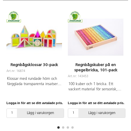
belysning
med brinntid
på 50 000
timmar, 3
olika
ljusstyrkor
(man får hålla
knappen
intryckt i 3-4
sekunder
innan det
skiftar).
Regnbågsklossar 30-pack
Regnbågskuber på en
Adapter
spegelbricka, 101-pack
ingår.
Art.nr: 16874
A
Magnetkoppling.
Art.nr: 143453
Klossar med rundade hörn och
Mått:
färgglada transparenta insatser.
100 kuber och 1 bricka. Ett
70x49,5x4
Genom att kombinera klossarna
vackert material för sensorisk,
cm,
på olika sätt skapas förändringar
visuell och taktil lek. Kuberna är i
betraktningsyta
i färger och mönster. Klossarna
10 olika färger och har mjuka
58x40 cm.
Logga in för att se ditt avtalade pris.
Logga in för att se ditt avtalade pris.
L
kan även användas för
kanter. Idealisk för att öva färger,
Material:
färgblandning på ljusbord.
sortera, skapa mönster eller
akryl. PVC-fri.
Lägg i varukorgen
Lägg i varukorgen
Innehåller klossar i olika former.
räkna. Kuberna går även bra att
FSC-märkt bokträ. PVC-fri. Från
bygga torn med. Mått på
3 år.
brickan: 27,2x27,2 cm och