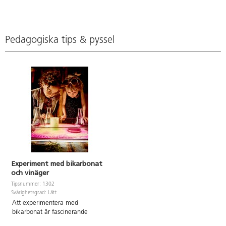
kuberna 2,5 cm. Kuber i akryl,
låda av FSC-märkt trä. PVC-fri.
Från 3 år.
Pedagogiska tips & pyssel
Experiment med bikarbonat
och vinäger
Tipsnummer: 1302
Svårighetsgrad: Lätt
Att experimentera med
bikarbonat är fascinerande