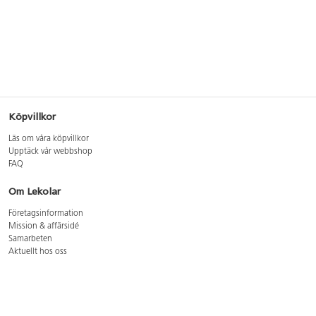
Köpvillkor
Läs om våra köpvillkor
Upptäck vår webbshop
FAQ
Om Lekolar
Företagsinformation
Mission & affärsidé
Samarbeten
Aktuellt hos oss
GDPR
Cookie Policy
Whistleblowing
Lediga jobb
Bruttoprislista lära, skapa, leka 2026-5