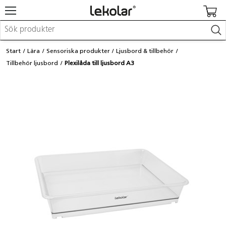
Möbler & inredning
Start
Lära
Sensoriska produkter
Ljusbord & tillbehör
Lekplatsutrustning & utemiljö
Tillbehör ljusbord
Plexilåda till ljusbord A3
Skapa
Leka
Lära
Barnvagnar & småbarnsartiklar
Skolförbrukning & kontorsmaterial
Logga in / Registrera dig
Hitta din säljare
Kontakta Lekolar