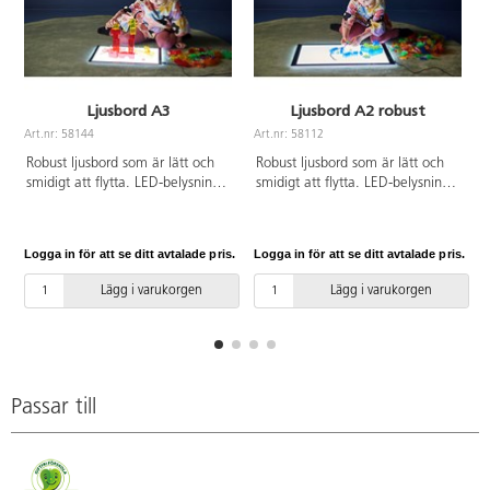
Ljusbord A3
Ljusbord A2 robust
Art.nr: 58144
Art.nr: 58112
A
Robust ljusbord som är lätt och
Robust ljusbord som är lätt och
smidigt att flytta. LED-belysning
smidigt att flytta. LED-belysning
med brinntid på 50 000 timmar,
med brinntid på 50 000 timmar,
3 olika ljusstyrkor (man får hålla
3 olika ljusstyrkor (man får hålla
knappen intryckt i 3-4 sekunder
knappen intryckt i 3-4 sekunder
Logga in för att se ditt avtalade pris.
Logga in för att se ditt avtalade pris.
L
innan det skiftar). Ljusbordet är
innan det skiftar). Adapter ingår.
5v, lågvolt. Adapter 220v ingår.
Ljusbordet är 5v, lågvolt.
Lägg i varukorgen
Lägg i varukorgen
Magnetisk koppling. Mått: 46x34
Magnetkoppling. Mått: 65x45
cm, betraktningsyta 41x29 cm.
cm, betraktningsyta 58,5x41 cm.
Vikt 2,25 kg. Material: akryl.
Vikt 3 kg. Material: akryl. PVC-
PVC-fri.
fri.
Passar till