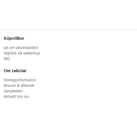
Köpvillkor
Läs om våra köpvillkor
Upptäck vår webbshop
FAQ
Om Lekolar
Företagsinformation
Mission & affärsidé
Samarbeten
Aktuellt hos oss
GDPR
Cookie Policy
Whistleblowing
Lediga jobb
Bruttoprislista lära, skapa, leka 2026-5
Bruttoprislista möbler 2026-3
Bruttoprislista lekplatsutrustning och utemiljö 2026-3