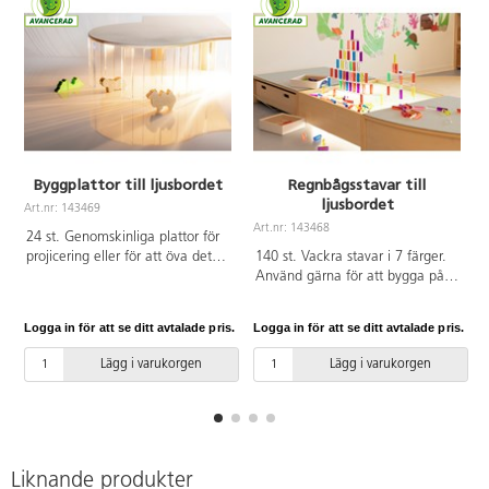
Byggplattor till ljusbordet
Regnbågsstavar till
ljusbordet
Art.nr: 143469
Art.nr: 143468
A
24 st. Genomskinliga plattor för
projicering eller för att öva det
140 st. Vackra stavar i 7 färger.
tredimensionella tänkandet. Öva
Använd gärna för att bygga på
även planeringsmetod, kreativitet
ljusbordet. Fina att kombinera
och fingerfärdighet. Mått:
med andra material. Mått: H6,6
Logga in för att se ditt avtalade pris.
Logga in för att se ditt avtalade pris.
L
13x3x1 cm. Av plexiglas.Från 3
cm. Av plexiglas. Från 2 år.
år.
Lägg i varukorgen
Lägg i varukorgen
Liknande produkter