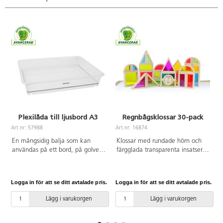
Plexilåda till ljusbord A3
Regnbågsklossar 30-pack
Art.nr: 57988
Art.nr: 16874
A
En mångsidig balja som kan
Klossar med rundade hörn och
användas på ett bord, på golvet
färgglada transparenta insatser.
eller på ett ljusbord och både
Genom att kombinera klossarna
inom- och utomhus. Fyll baljan
på olika sätt skapas förändringar
med vatten och experimentera
i färger och mönster. Klossarna
Logga in för att se ditt avtalade pris.
Logga in för att se ditt avtalade pris.
L
med färger eller sand. Tillverkad
kan även användas för
av klar polykarbonat som gör
färgblandning på ljusbord.
Lägg i varukorgen
Lägg i varukorgen
den mycket stark, vilket betyder
Innehåller klossar i olika former.
att den även fylld med vatten
FSC-märkt bokträ. PVC-fri. Från
kan lyftas utan att ge vika. A3-
3 år.