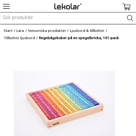
Möbler & inredning
Start
Lära
Sensoriska produkter
Ljusbord & tillbehör
Lekplatsutrustning & utemiljö
Tillbehör ljusbord
Regnbågskuber på en spegelbricka, 101-pack
Skapa
Leka
Lära
Barnvagnar & småbarnsartiklar
Skolförbrukning & kontorsmaterial
Logga in / Registrera dig
Hitta din säljare
Kontakta Lekolar