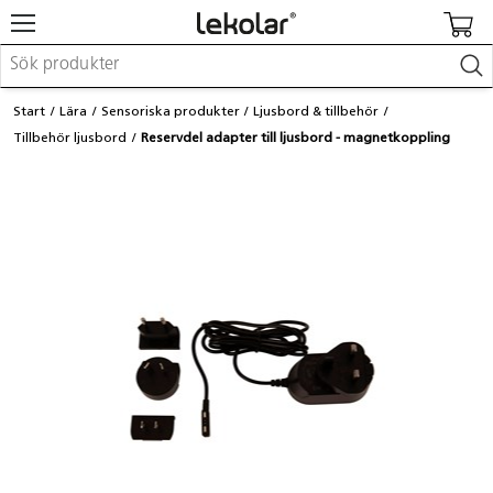
Möbler & inredning
Start
Lära
Sensoriska produkter
Ljusbord & tillbehör
Lekplatsutrustning & utemiljö
Tillbehör ljusbord
Reservdel adapter till ljusbord - magnetkoppling
Skapa
Leka
Lära
Barnvagnar & småbarnsartiklar
Skolförbrukning & kontorsmaterial
Logga in / Registrera dig
Hitta din säljare
Kontakta Lekolar