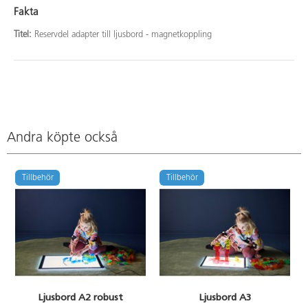
Fakta
Titel:
Reservdel adapter till ljusbord - magnetkoppling
Andra köpte också
Tillbehör
Tillbehör
Ljusbord A2 robust
Ljusbord A3