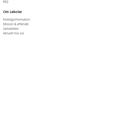
FAQ
Om Lekolar
Företagsinformation
Mission & affärsidé
Samarbeten
Aktuellt hos oss
GDPR
Cookie Policy
Whistleblowing
Lediga jobb
Bruttoprislista lära, skapa, leka 2026-5
Bruttoprislista möbler 2026-3
Bruttoprislista lekplatsutrustning och utemiljö 2026-3
Kontakt
Öppettider kundtjänst: mån-tors 8-17, fre 8-16
Kundtjänst: 0479-19900
kundtjanst@lekolar.se
Besöksadress: Hallarydsvägen 8, 283 36 Osby
Postadress: Box 170, S-283 23 Osby
Växel: 0479-19800