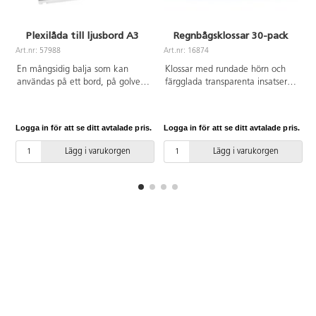
Plexilåda till ljusbord A3
Regnbågsklossar 30-pack
Art.nr: 57988
Art.nr: 16874
A
En mångsidig balja som kan
Klossar med rundade hörn och
användas på ett bord, på golvet
färgglada transparenta insatser.
eller på ett ljusbord och både
Genom att kombinera klossarna
inom- och utomhus. Fyll baljan
på olika sätt skapas förändringar
med vatten och experimentera
i färger och mönster. Klossarna
Logga in för att se ditt avtalade pris.
Logga in för att se ditt avtalade pris.
L
med färger eller sand. Tillverkad
kan även användas för
av klar polykarbonat som gör
färgblandning på ljusbord.
Lägg i varukorgen
Lägg i varukorgen
den mycket stark, vilket betyder
Innehåller klossar i olika former.
att den även fylld med vatten
FSC-märkt bokträ. PVC-fri. Från
kan lyftas utan att ge vika. A3-
3 år.
storlek, mått: 56,5x44x10 cm.
PVC-fri. Från 3 år.