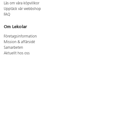
Läs om våra köpvillkor
Upptäck vår webbshop
FAQ
Om Lekolar
Företagsinformation
Mission & affärsidé
Samarbeten
Aktuellt hos oss
GDPR
Cookie Policy
Whistleblowing
Lediga jobb
Bruttoprislista lära, skapa, leka 2026-5
Bruttoprislista möbler 2026-3
Bruttoprislista lekplatsutrustning och utemiljö 2026-3
Kontakt
Öppettider kundtjänst: mån-tors 8-17, fre 8-16
Kundtjänst: 0479-19900
kundtjanst@lekolar.se
Besöksadress: Hallarydsvägen 8, 283 36 Osby