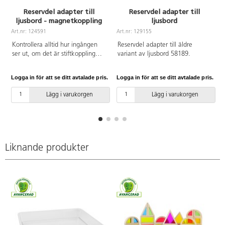
Reservdel adapter till
Reservdel adapter till
ljusbord - magnetkoppling
ljusbord
Art.nr: 124591
Art.nr: 129155
A
Kontrollera alltid hur ingången
Reservdel adapter till äldre
ser ut, om det är stiftkoppling
variant av ljusbord 58189.
eller magnetisk, innan du lägger
order. Till nyare modeller av
Logga in för att se ditt avtalade pris.
Logga in för att se ditt avtalade pris.
L
följande ljusbord används denna
reservdelsadapter med
Lägg i varukorgen
Lägg i varukorgen
magnetisk koppling: 58112,
58144, 122911, 130551.
Liknande produkter