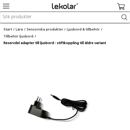
Möbler & inredning
Start
Lära
Sensoriska produkter
Ljusbord & tillbehör
Lekplatsutrustning & utemiljö
Tillbehör ljusbord
Skapa
Reservdel adapter till ljusbord - stiftkoppling till äldre variant
Leka
Lära
Barnvagnar & småbarnsartiklar
Skolförbrukning & kontorsmaterial
Logga in / Registrera dig
Hitta din säljare
Kontakta Lekolar