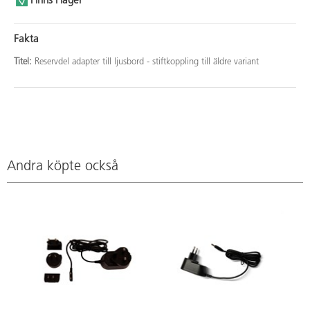
Finns i lager
Fakta
Titel:
Reservdel adapter till ljusbord - stiftkoppling till äldre variant
Andra köpte också