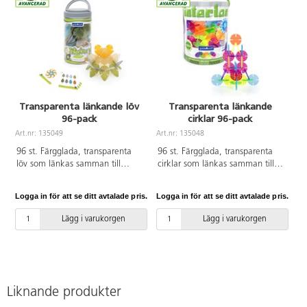
Transparenta länkande löv
Transparenta länkande
96-pack
cirklar 96-pack
Art.nr: 135049
Art.nr: 135048
96 st. Färgglada, transparenta
96 st. Färgglada, transparenta
löv som länkas samman till
cirklar som länkas samman till
fantasifulla byggnationer.
fantasifulla byggnationer.
Används med fördel på ett
Används med fördel på ett
Logga in för att se ditt avtalade pris.
Logga in för att se ditt avtalade pris.
ljusbord. En liten folder med
ljusbord. En liten folder med
bygginspiration medföljer. PVC-
bygginspiration medföljer. PVC-
Lägg i varukorgen
Lägg i varukorgen
fri. Från 2 år.
fri. Från 2 år.
Liknande produkter