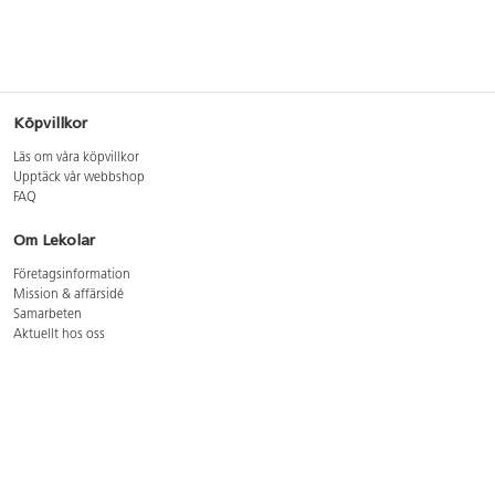
Köpvillkor
Läs om våra köpvillkor
Upptäck vår webbshop
FAQ
Om Lekolar
Företagsinformation
Mission & affärsidé
Samarbeten
Aktuellt hos oss
GDPR
Cookie Policy
Whistleblowing
Lediga jobb
Bruttoprislista lära, skapa, leka 2026-5
Bruttoprislista möbler 2026-3
Bruttoprislista lekplatsutrustning och utemiljö 2026-3