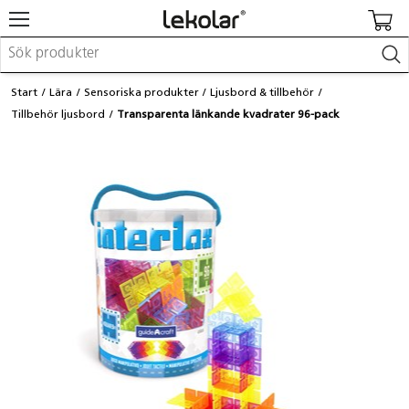
Möbler & inredning
Start
Lära
Sensoriska produkter
Ljusbord & tillbehör
Lekplatsutrustning & utemiljö
Tillbehör ljusbord
Transparenta länkande kvadrater 96-pack
Skapa
Leka
Lära
Barnvagnar & småbarnsartiklar
Skolförbrukning & kontorsmaterial
Logga in / Registrera dig
Hitta din säljare
Kontakta Lekolar