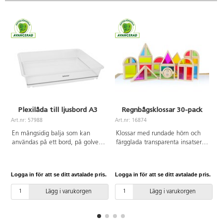
Plexilåda till ljusbord A3
Regnbågsklossar 30-pack
Art.nr: 57988
Art.nr: 16874
A
En mångsidig balja som kan
Klossar med rundade hörn och
användas på ett bord, på golvet
färgglada transparenta insatser.
eller på ett ljusbord och både
Genom att kombinera klossarna
inom- och utomhus. Fyll baljan
på olika sätt skapas förändringar
med vatten och experimentera
i färger och mönster. Klossarna
Logga in för att se ditt avtalade pris.
Logga in för att se ditt avtalade pris.
L
med färger eller sand. Tillverkad
kan även användas för
av klar polykarbonat som gör
färgblandning på ljusbord.
Lägg i varukorgen
Lägg i varukorgen
den mycket stark, vilket betyder
Innehåller klossar i olika former.
att den även fylld med vatten
FSC-märkt bokträ. PVC-fri. Från
kan lyftas utan att ge vika. A3-
3 år.