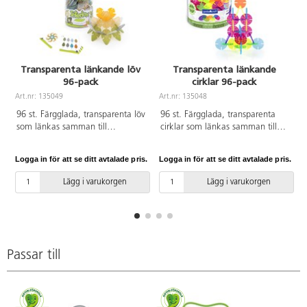
Transparenta länkande löv
Transparenta länkande
96-pack
cirklar 96-pack
Art.nr: 135049
Art.nr: 135048
A
96 st. Färgglada, transparenta löv
96 st. Färgglada, transparenta
som länkas samman till
cirklar som länkas samman till
fantasifulla byggnationer.
fantasifulla byggnationer.
Används med fördel på ett
Används med fördel på ett
Logga in för att se ditt avtalade pris.
Logga in för att se ditt avtalade pris.
L
ljusbord. En liten folder med
ljusbord. En liten folder med
bygginspiration medföljer. PVC-
bygginspiration medföljer. PVC-
Lägg i varukorgen
Lägg i varukorgen
fri. Från 2 år.
fri. Från 2 år.
Passar till