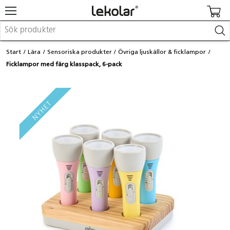
Möbler & inredning
Start
Lära
Sensoriska produkter
Övriga ljuskällor & ficklampor
Lekplatsutrustning & utemiljö
Ficklampor med färg klasspack, 6-pack
Skapa
Leka
Lära
Barnvagnar & småbarnsartiklar
Skolförbrukning & kontorsmaterial
Logga in / Registrera dig
Hitta din säljare
Kontakta Lekolar