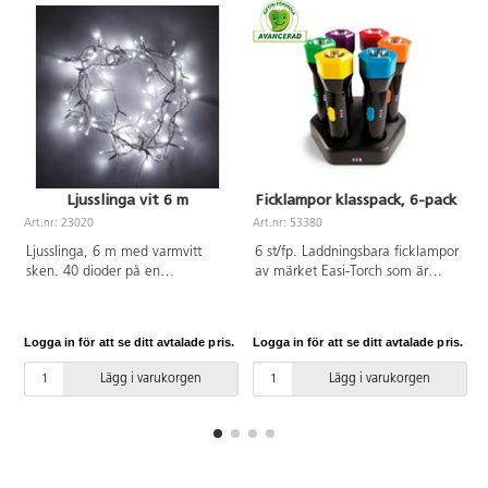
Ljusslinga vit 6 m
Ficklampor klasspack, 6-pack
Art.nr: 23020
Art.nr: 53380
A
Ljusslinga, 6 m med varmvitt
6 st/fp. Laddningsbara ficklampor
sken. 40 dioder på en
av märket Easi-Torch som är
transparent sladd. Passar både
enkla att använda. LED-
för att skapa en mysig känsla
lamporna ger en konstant
inomhus men kan även med
ljusstyrka i upp till 2 timmar och
Logga in för att se ditt avtalade pris.
Logga in för att se ditt avtalade pris.
L
fördel användas utomhus. IP44.
laddas sedan i laddstationen.
Med stickkontakt.
Färgkoordinerade toppar och
Lägg i varukorgen
Lägg i varukorgen
brytare. Laddar på 3-4 timmar.
Av ABS, PC. PVC-fri. Från 3 år.