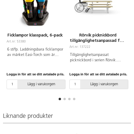
Ficklampor klasspack, 6-pack
Rörvik picknickbord
tillgänglighetsanpassad furu
Art.nr: 53380
195x70 H72 cm
Art.nr: 137222
A
6 st/fp. Laddningsbara ficklampor
av märket Easi-Torch som är
Tillgänglighetsanpassat
enkla att använda. LED-
picknickbord i serien Rörvik.
lamporna ger en konstant
Förzinkat stålstativ. Bordsskiva i
ljusstyrka i upp till 2 timmar och
oljad furu. Vi rekommenderar
Logga in för att se ditt avtalade pris.
Logga in för att se ditt avtalade pris.
L
laddas sedan i laddstationen.
behandling med vattenbaserad
Färgkoordinerade toppar och
träolja innan användning
Lägg i varukorgen
Lägg i varukorgen
brytare. Laddar på 3-4 timmar.
utomhus. Upprepa behandlingen
Av ABS, PC. PVC-fri. Från 3 år.
vid behov.
Liknande produkter