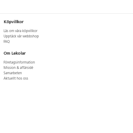
Köpvillkor
Läs om våra köpvillkor
Upptäck vår webbshop
FAQ
Om Lekolar
Företagsinformation
Mission & affärsidé
Samarbeten
Aktuellt hos oss
GDPR
Cookie Policy
Whistleblowing
Lediga jobb
Bruttoprislista lära, skapa, leka 2026-5
Bruttoprislista möbler 2026-3
Bruttoprislista lekplatsutrustning och utemiljö 2026-3
Kontakt