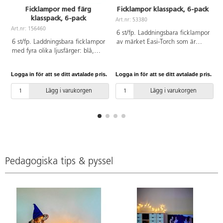
Ficklampor med färg
Ficklampor klasspack, 6-pack
klasspack, 6-pack
Art.nr: 53380
Art.nr: 156460
A
6 st/fp. Laddningsbara ficklampor
6 st/fp. Laddningsbara ficklampor
av märket Easi-Torch som är
med fyra olika ljusfärger: blå,
enkla att använda. LED-
röd, grön och vit. Klar ljuskägla
lamporna ger en konstant
med bra skärpa. Perfekt för att
ljusstyrka i upp till 2 timmar och
Logga in för att se ditt avtalade pris.
Logga in för att se ditt avtalade pris.
L
jobba med ljus. Laddas enkelt i
laddas sedan i laddstationen.
dockningsstationen. Fulladdade
Färgkoordinerade toppar och
Lägg i varukorgen
Lägg i varukorgen
håller de i 3,5 h. Av ABS-plast.
brytare. Laddar på 3-4 timmar.
PVC-fri. Mått: ficklampa: 15 cm,
Av ABS, PC. PVC-fri. Från 3 år.
laddstation: 23x15 cm. Från 3 år.
Pedagogiska tips & pyssel