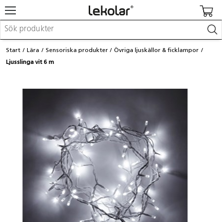
Möbler & inredning
Start
Lära
Sensoriska produkter
Övriga ljuskällor & ficklampor
Lekplatsutrustning & utemiljö
Ljusslinga vit 6 m
Skapa
Leka
Lära
Barnvagnar & småbarnsartiklar
Skolförbrukning & kontorsmaterial
Logga in / Registrera dig
Hitta din säljare
Kontakta Lekolar