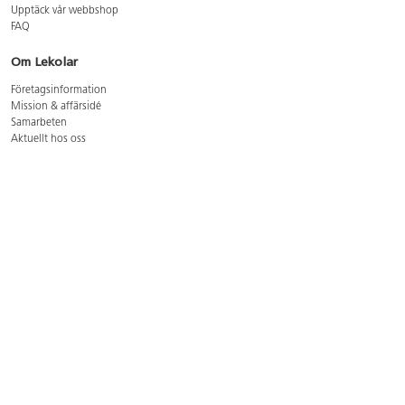
Upptäck vår webbshop
FAQ
Om Lekolar
Företagsinformation
Mission & affärsidé
Samarbeten
Aktuellt hos oss
GDPR
Cookie Policy
Whistleblowing
Lediga jobb
Bruttoprislista lära, skapa, leka 2026-5
Bruttoprislista möbler 2026-3
Bruttoprislista lekplatsutrustning och utemiljö 2026-3
Kontakt
Öppettider kundtjänst: mån-tors 8-17, fre 8-16
Kundtjänst: 0479-19900
kundtjanst@lekolar.se
Besöksadress: Hallarydsvägen 8, 283 36 Osby
Postadress: Box 170, S-283 23 Osby