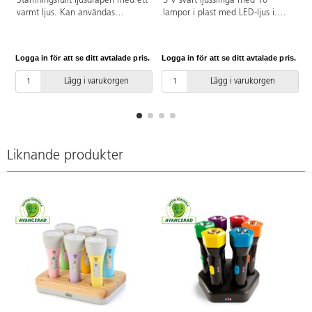
Stämningsfullt ljusdraperi med ett
5 V svart ljusslinga med 10
varmt ljus. Kan användas
lampor i plast med LED-ljus i.
inomhus men även utomhus.
Kan användas både inomhus och
IP44. Mått: B1,5xH2 m. 14
utomhus. IP44. 3 m sladd med
lodräta slingor med 175
transformator och stickpropp.
Logga in för att se ditt avtalade pris.
Logga in för att se ditt avtalade pris.
L
ljusdioder.
Lägg i varukorgen
Lägg i varukorgen
f
Liknande produkter