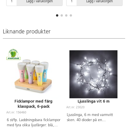
Lägg i varukorgen
Lägg i varukorgen
matematisk förståelse. Kuberna
Färgade bägare 6 st, 13621
fungerar lika bra för självständig
Färgade hinkar 6 st, 129905
lek som för större gemensamma
Vattentrattskopa, 6 färger och
projekt och kan enkelt staplas för
156093 Fexibla rör 6 färger. Av
praktisk förvaring. Laddtid 10 h.
ABS. PVC-fri. Från 3 år.
Mått 29,5x24x24 cm. Från 3 år.
Liknande produkter
Ficklampor med färg
Ljusslinga vit 6 m
klasspack, 6-pack
Art.nr: 23020
A
Art.nr: 156460
Ljusslinga, 6 m med varmvitt
6 st/fp. Laddningsbara ficklampor
sken. 40 dioder på en
med fyra olika ljusfärger: blå,
transparent sladd. Passar både