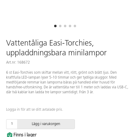
Vattentåliga Easi-Torchies,
uppladdningsbara minilampor
Art.nr: 168672
6 st Easi-Torchies som skiftar mellan vitt, rött, grönt och blått ljus. Den
kraftfulla LED-lampan lyser 5-10 timmar och ger tydliga skuggor. Med
medföljande remmar kan lamporna bäras på handled eller huvud för
handsfree-utforskning. De är vattentäta ner till 1 meter och laddas via USB-C,
där två kablar kan ladda tre lampor samtidigt. Från 3 år.
Logga in för att se ditt avtalade pris.
Lägg i varukorgen
Finns i lager