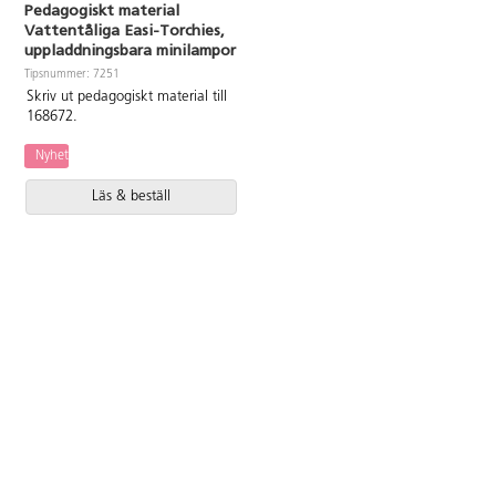
Pedagogiskt material
Vattentåliga Easi-Torchies,
uppladdningsbara minilampor
168672
Tipsnummer: 7251
Skriv ut pedagogiskt material till
168672.
Nyhet
Läs & beställ