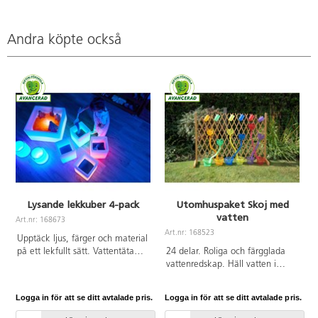
Andra köpte också
Lysande lekkuber 4-pack
Utomhuspaket Skoj med
vatten
Art.nr: 168673
A
Art.nr: 168523
Upptäck ljus, färger och material
på ett lekfullt sätt. Vattentäta
24 delar. Roliga och färgglada
kuber som kan fyllas, staplas och
vattenredskap. Häll vatten i
användas med bland annat sand.
trattarna och fyll på hinkarna. Ett
Perfekta för STEAM‑inriktad lek
paket som hjälper till att flytta ut
Logga in för att se ditt avtalade pris.
Logga in för att se ditt avtalade pris.
L
som uppmuntrar kreativitet,
verksamheten. Ämnad för
språk, sortering och tidig
utomhusbruk. Innehåller: 13620