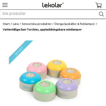
Möbler & inredning
Start
Lära
Sensoriska produkter
Övriga ljuskällor & ficklampor
Lekplatsutrustning & utemiljö
Vattentåliga Easi-Torchies, uppladdningsbara minilampor
Skapa
Leka
Lära
Barnvagnar & småbarnsartiklar
Skolförbrukning & kontorsmaterial
Logga in / Registrera dig
Hitta din säljare
Kontakta Lekolar