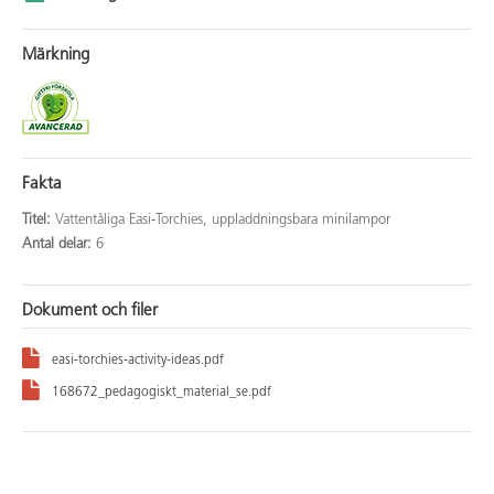
Märkning
Fakta
Titel:
Vattentåliga Easi-Torchies, uppladdningsbara minilampor
Antal delar:
6
Dokument och filer
easi-torchies-activity-ideas.pdf
168672_pedagogiskt_material_se.pdf