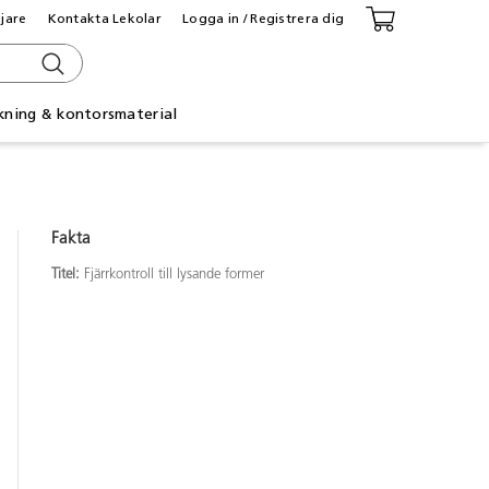
ljare
Kontakta Lekolar
Logga in / Registrera dig
kning & kontorsmaterial
Fakta
Titel:
Fjärrkontroll till lysande former