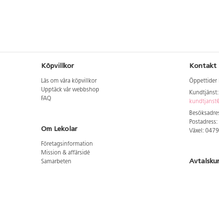
Köpvillkor
Kontakt
Läs om våra köpvillkor
Öppettider 
Upptäck vår webbshop
Kundtjänst
FAQ
kundtjanst@
Besöksadres
Postadress:
Om Lekolar
Växel: 047
Företagsinformation
Mission & affärsidé
Avtalsku
Samarbeten
Aktuellt hos oss
Logga in för
GDPR
Cookie Policy
Whistleblowing
Hitta vår
Lediga jobb
Bruttoprislista lära, skapa, leka 2026-5