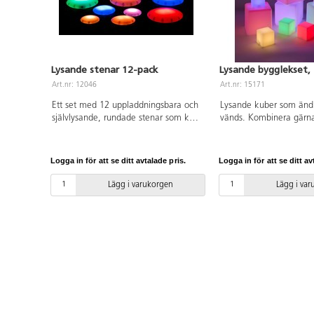
ABS. Från 3 år.
cm, bredd 40 cm, höjd 
ABS.
Lysande stenar 12-pack
Lysande bygglekset, 
Art.nr: 12046
Art.nr: 15171
Ett set med 12 uppladdningsbara och
Lysande kuber som ändr
självlysande, rundade stenar som kan
vänds. Kombinera gär
staplas, rullas och sorteras. En bra
transparenta klossar, el
resurs för sensorisk upplevelse och ett
Glaciär, för att lysa upp
nytt sätt att uppmuntra barn att
ett färgat fönster. Upp
Logga in för att se ditt avtalade pris.
Logga in för att se ditt av
experimentera. Välj att visa ett
med USB kabel. Av PP. 
spektrum av färger som ändras
0 år.
Lägg i varukorgen
Lägg i va
automatiskt, eller ställ in på en av de
7 olika fasta färgerna. Gör ett vanligt
rum till ett sinnesrum och en kreativ
lärmiljö på nolltid. Lyser i ca 10–12
timmar efter laddning. 3 olika
storlekar, mått: ø 4,5–15 cm. Av ABS.
PVC-fri. Från 1 år.