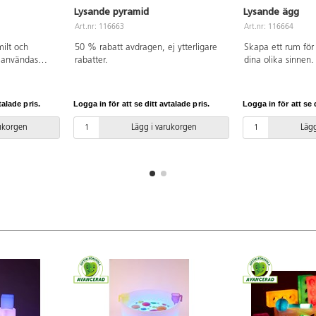
Lysande pyramid
Lysande ägg
Art.nr: 116663
Art.nr: 116664
milt och
50 % rabatt avdragen, ej ytterligare
Skapa ett rum för a
 användas
rabatter.
dina olika sinnen
s. Passar
pastellfärgade fo
, vilo- och
i 16 olika färger, 
och stämningsfull o
talade pris.
Logga in för att se ditt avtalade pris.
Logga in för att se d
d hjälp av
undersökningar oc
 välja mellan
en fjärrkontroll k
rukorgen
Lägg i varukorgen
Lägg
lla in så att de
ljuskällan regleras
med en mjuk
eller till att lång
vändas som
har en vattentålig
ben är
Det tål belastning
 i vanlig
Ljusägget är batte
batteri kan
vanlig kontakt. Me
beroende på
kan den lysa i 5-
 via den säkra
på program. Laddn
heten som
säkra lågspännin
ars laddning
som medföljer. Ef
st det
laddning kan det 
/adapter till
det behövs. Extra
16666.
till våra lysande 
nligt
Mått: Höjd 32 cm
tt: Längd 40
PE, ABS.