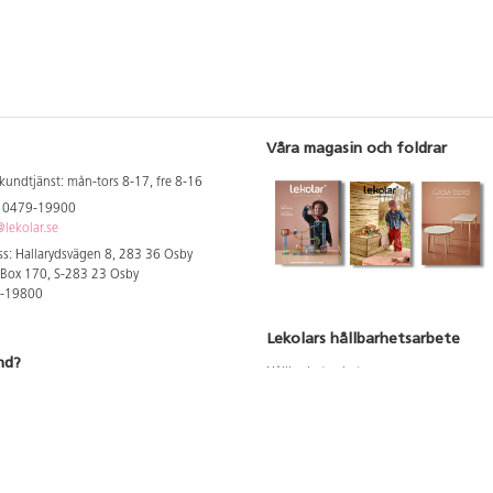
Våra magasin och foldrar
kundtjänst: mån-tors 8-17, fre 8-16
: 0479-19900
lekolar.se
s: Hallarydsvägen 8, 283 36 Osby
 Box 170, S-283 23 Osby
9-19800
Lekolars hållbarhetsarbete
nd?
Hållbarhetsarbete
Hållbarhetsredovisning 2023
 att se dina rabatterade priser
Produktsäkerhet & kvalitet
Giftfri Förskola
a säljare och utbildare