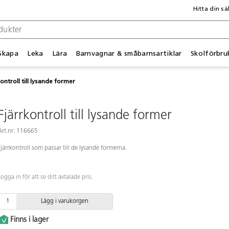
Hitta din sä
Skapa
Leka
Lära
Barnvagnar & småbarnsartiklar
Skolförbru
ontroll till lysande former
Fjärrkontroll till lysande former
Art.nr: 116665
Fjärrkontroll som passar till de lysande formerna.
Logga in för att se ditt avtalade pris.
Lägg i varukorgen
Finns i lager