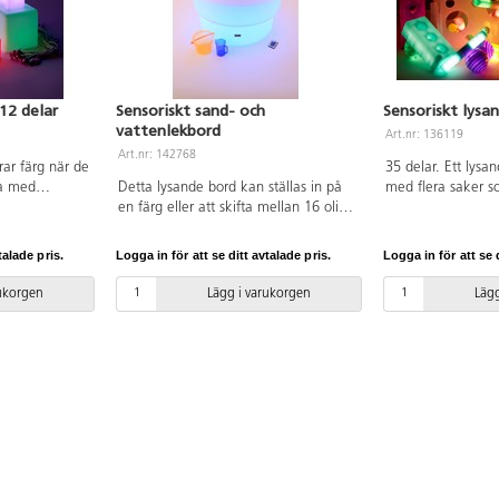
41 cm. Av PE,
12 delar
Sensoriskt sand- och
Sensoriskt lysa
vattenlekbord
Art.nr: 136119
Art.nr: 142768
ar färg när de
35 delar. Ett lysa
na med
Detta lysande bord kan ställas in på
med flera saker so
ler byggklossar
en färg eller att skifta mellan 16 olika
färger. Använd stä
 en igloo eller
nyanser. Används på egen hand eller
och bollar eller b
laddningsbara
i samarbete. Robust bord som är lätt
PVC-fri. Från 1 år.
talade pris.
Logga in för att se ditt avtalade pris.
Logga in för att se d
PVC-fri. Från
att flytta. Barnen når ner till botten
vilket gör det möjligt att leka och
rukorgen
Lägg i varukorgen
Lägg
utforska lera, färg och vatten. Efter 8
timmars laddning kan aktivitetsbordet
lysa i 5-10 timmar beroende på
ljusprogram. Styrs av fjärrkontroll.
Energiklass A+, kapslingsklass IP65.
Mått: H50 och ø 75 cm, djup på
aktivitetsytan 15 cm. Material: PE.
PVC-fri. Används under vuxens
översikt.