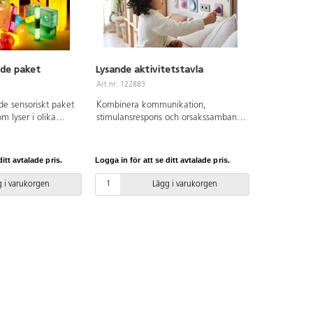
PE, ABS.
nde paket
Lysande aktivitetstavla
Art.nr: 122883
nde sensoriskt paket
Kombinera kommunikation,
m lyser i olika
stimulansrespons och orsakssamband
llningen för stavar
med finmotorik och upptäckarlust.
ygg med klossarna.
Varje del tänds med olika tekniker.
Du kan trycka, växla, vrida, dra eller
itt avtalade pris.
Logga in för att se ditt avtalade pris.
skjuta för att få cirkeln att lysa. Kan
hängas på vägg eller användas på
 i varukorgen
Lägg i varukorgen
golv eller bord. Kräver 3 st AAA-
batterier (ingår ej). Mått: 25x80x4
cm. Av plywood och ABS. PVC-fri.
Från 10 månader.