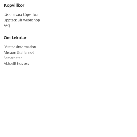
Köpvillkor
Läs om våra köpvillkor
Upptäck vår webbshop
FAQ
Om Lekolar
Företagsinformation
Mission & affärsidé
Samarbeten
Aktuellt hos oss
GDPR
Cookie Policy
Whistleblowing
Lediga jobb
Bruttoprislista lära, skapa, leka 2026-5
Bruttoprislista möbler 2026-3
Bruttoprislista lekplatsutrustning och utemiljö 2026-3
Kontakt
Öppettider kundtjänst: mån-tors 8-17, fre 8-16
Kundtjänst: 0479-19900
kundtjanst@lekolar.se