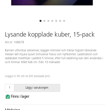
Lysande kopplade kuber, 15-pack
Art.nr: 168678
Barnen utforskar sekvenser, bygger mönster och tränar logiskt tänkande
medan det mjuka ljuset stimulerar fokus och nyfikenhet. Laddstation och
laddkabel medföljer. Laddtid 5 timmar, efter full laddning kan den användas i
ca 6 timmar. Mått 6x6 cm. Från 10 månader.
Logga in för att se ditt avtalade pris.
Lägg i varukorgen
Finns i lager