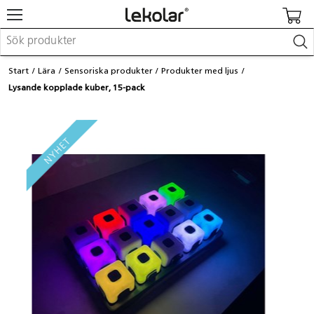
Möbler & inredning
Start
Lära
Sensoriska produkter
Produkter med ljus
Lekplatsutrustning & utemiljö
Lysande kopplade kuber, 15-pack
Skapa
Leka
Lära
Barnvagnar & småbarnsartiklar
Skolförbrukning & kontorsmaterial
Logga in / Registrera dig
Hitta din säljare
Kontakta Lekolar