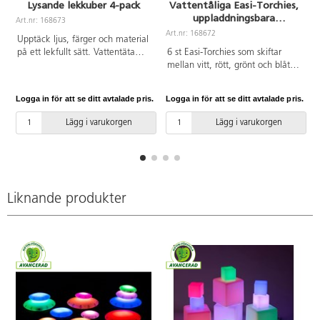
Lysande lekkuber 4-pack
Vattentåliga Easi-Torchies,
uppladdningsbara
Art.nr: 168673
minilampor
Art.nr: 168672
A
Upptäck ljus, färger och material
på ett lekfullt sätt. Vattentäta
6 st Easi-Torchies som skiftar
kuber som kan fyllas, staplas och
mellan vitt, rött, grönt och blått
användas med bland annat sand.
ljus. Den kraftfulla LED-lampan
Perfekta för STEAM‑inriktad lek
lyser 5-10 timmar och ger tydliga
Logga in för att se ditt avtalade pris.
Logga in för att se ditt avtalade pris.
L
som uppmuntrar kreativitet,
skuggor. Med medföljande
språk, sortering och tidig
remmar kan lamporna bäras på
Lägg i varukorgen
Lägg i varukorgen
matematisk förståelse. Kuberna
handled eller huvud för
fungerar lika bra för självständig
handsfree-utforskning. De är
lek som för större gemensamma
vattentäta ner till 1 meter och
projekt och kan enkelt staplas för
laddas via USB-C, där två kablar
praktisk förvaring. Laddtid 10 h.
kan ladda tre lampor samtidigt.
Mått 29,5x24x24 cm. Från 3 år.
Från 3 år.
Liknande produkter