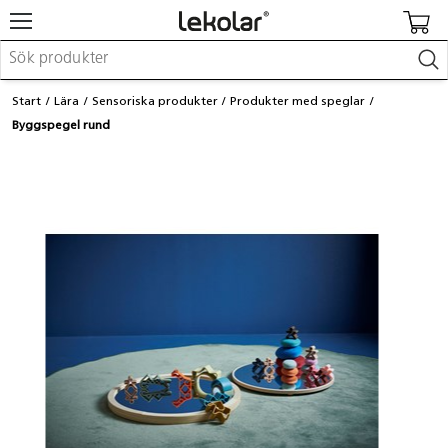
Möbler & inredning
Start
Lära
Sensoriska produkter
Produkter med speglar
Lekplatsutrustning & utemiljö
Byggspegel rund
Skapa
Leka
Lära
Barnvagnar & småbarnsartiklar
Skolförbrukning & kontorsmaterial
Logga in / Registrera dig
Hitta din säljare
Kontakta Lekolar