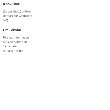
Köpvillkor
Läs om våra köpvillkor
Upptäck vår webbshop
FAQ
Om Lekolar
Företagsinformation
Mission & affärsidé
Samarbeten
Aktuellt hos oss
GDPR
Cookie Policy
Whistleblowing
Lediga jobb
Bruttoprislista lära, skapa, leka 2026-5
Bruttoprislista möbler 2026-3
Bruttoprislista lekplatsutrustning och utemiljö 2026-3
Kontakt
Öppettider kundtjänst: mån-tors 8-17, fre 8-16
Kundtjänst: 0479-19900
kundtjanst@lekolar.se