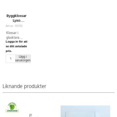
Byggklossar
Lyxo
ljusblock,
Art.nr: 15153
klara färger,
Klossar i
94 delar
glasklara
Logga in för att
färger och
se ditt avtalade
olika former.
pris.
Här kan man
skapa
Lägg i
varukorgen
fantasifulla
och vackra
arkitekturer
av ljus.
Används med
fördel på ett
Liknande produkter
ljusbord eller
tillsammans
med speglar.
Färgerna på
klossarna är
grön, röd,