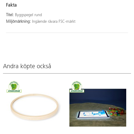
Fakta
Titel:
Byggspegel rund
Miljömärkning:
Ingående råvara FSC-märkt
Andra köpte också