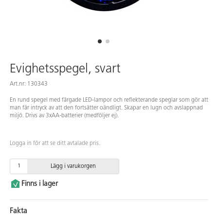
Evighetsspegel, svart
Art.nr: 130343
En rund spegel med färgade LED-lampor och reflekterande speglar som gör att
man får intryck av att den fortsätter oändligt. Skapar en lugn och avslappnad
miljö. Drivs av 3xAA-batterier (medföljer ej).
Logga in för att se ditt avtalade pris.
Lägg i varukorgen
Finns i lager
Fakta