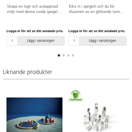
Skapa en lugn och avslappnad
Kika in i spegeln och du får
miljö med denna runda spegel
illusionen av en glittrande tunnel
med färgade LED-lampor och
med ett pärlband av ljus. Skapa
reflekterande speglar som gör att
en fantastisk effekt med denna
man får intryck av att den
spännande spegel som ska
Logga in för att se ditt avtalade pris.
Logga in för att se ditt avtalade pris.
L
fortsätter oändligt. Drivs av
hängas på väggen.
3xAA-batterier (medföljer ej).
Väggmonterbara krokar på
Lägg i varukorgen
Lägg i varukorgen
baksidan (fästen ingår ej).
Använd inte rengöringsmedel;
torka av med mjuk, lätt fuktad
trasa. Mått: 50 cm.
Liknande produkter