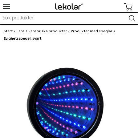
Möbler & inredning
Start
Lära
Sensoriska produkter
Produkter med speglar
Lekplatsutrustning & utemiljö
Evighetsspegel, svart
Skapa
Leka
Lära
Barnvagnar & småbarnsartiklar
Skolförbrukning & kontorsmaterial
Logga in / Registrera dig
Hitta din säljare
Kontakta Lekolar