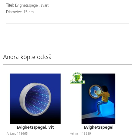
Titel:
Evighetsspegel, svart
Diameter:
15 cm
Andra köpte också
Evighetsspegel, vit
Evighetsspegel
Art.nr: 118665
Art.nr: 118589
A