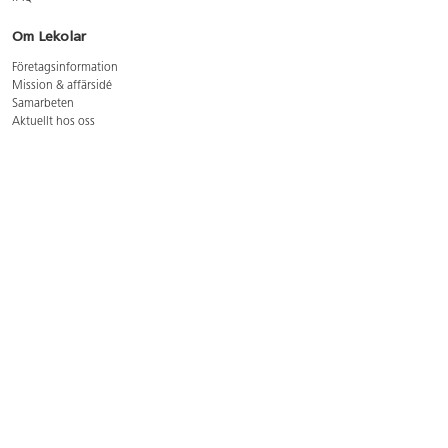
Om Lekolar
Företagsinformation
Mission & affärsidé
Samarbeten
Aktuellt hos oss
GDPR
Cookie Policy
Whistleblowing
Lediga jobb
Bruttoprislista lära, skapa, leka 2026-5
Bruttoprislista möbler 2026-3
Bruttoprislista lekplatsutrustning och utemiljö 2026-3
Kontakt
Öppettider kundtjänst: mån-tors 8-17, fre 8-16
Kundtjänst: 0479-19900
kundtjanst@lekolar.se
Besöksadress: Hallarydsvägen 8, 283 36 Osby
Postadress: Box 170, S-283 23 Osby
Växel: 0479-19800