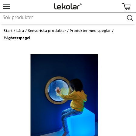
Möbler & inredning
Start
Lära
Sensoriska produkter
Produkter med speglar
Lekplatsutrustning & utemiljö
Evighetsspegel
Skapa
Leka
Lära
Barnvagnar & småbarnsartiklar
Skolförbrukning & kontorsmaterial
Logga in / Registrera dig
Hitta din säljare
Kontakta Lekolar