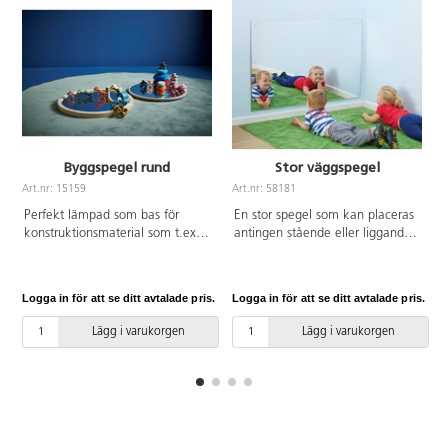
Byggspegel rund
Stor väggspegel
Art.nr: 15159
Art.nr: 58181
A
Perfekt lämpad som bas för
En stor spegel som kan placeras
konstruktionsmaterial som t.ex.
antingen stående eller liggande.
byggklossarna Lyxo och Skatter.
Ett underbart tillskott i ett
Genom att använda en spegel
sensoriskt rum eller rollekshörn.
vid byggandet får man nya
Längd 158 cm, bredd 108 cm.
Logga in för att se ditt avtalade pris.
Logga in för att se ditt avtalade pris.
L
perspektiv. Strukturerna kan då
Av akrylplast.
även betraktas inifrån. Av
Lägg i varukorgen
Lägg i varukorgen
plywood, 1,6 cm tjock, spegeln
är försedd med säkerhetsfilm på
baksidan. Mått: ø 50 cm, 3,5 cm
hög. Från 3 år.