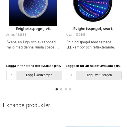
Evighetsspegel, vit
Evighetsspegel, svart
Art.nr: 118665
Art.nr: 130343
A
Skapa en lugn och avslappnad
En rund spegel med färgade
miljö med denna runda spegel
LED-lampor och reflekterande
med färgade LED-lampor och
speglar som gör att man får
reflekterande speglar som gör att
intryck av att den fortsätter
man får intryck av att den
oändligt. Skapar en lugn och
Logga in för att se ditt avtalade pris.
Logga in för att se ditt avtalade pris.
L
fortsätter oändligt. Drivs av
avslappnad miljö. Drivs av 3xAA-
3xAA-batterier (medföljer ej).
batterier (medföljer ej).
Lägg i varukorgen
Lägg i varukorgen
Liknande produkter