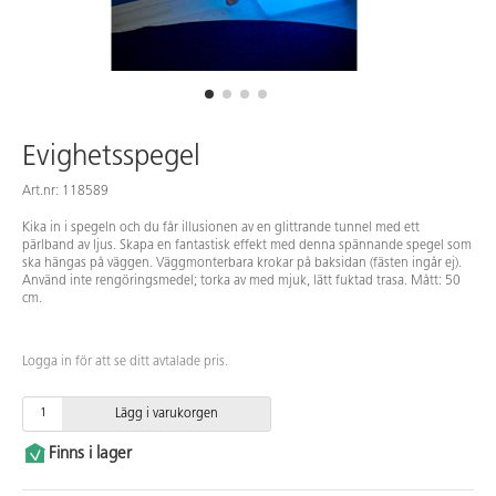
Evighetsspegel
Art.nr: 118589
Kika in i spegeln och du får illusionen av en glittrande tunnel med ett
pärlband av ljus. Skapa en fantastisk effekt med denna spännande spegel som
ska hängas på väggen. Väggmonterbara krokar på baksidan (fästen ingår ej).
Använd inte rengöringsmedel; torka av med mjuk, lätt fuktad trasa. Mått: 50
cm.
Logga in för att se ditt avtalade pris.
Lägg i varukorgen
Finns i lager