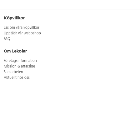
Köpvillkor
Läs om våra köpvillkor
Upptäck vår webbshop
FAQ
Om Lekolar
Företagsinformation
Mission & affärsidé
Samarbeten
Aktuellt hos oss
GDPR
Cookie Policy
Whistleblowing
Lediga jobb
Bruttoprislista lära, skapa, leka 2026-5
Bruttoprislista möbler 2026-3
Bruttoprislista lekplatsutrustning och utemiljö 2026-3
Kontakt
Öppettider kundtjänst: mån-tors 8-17, fre 8-16