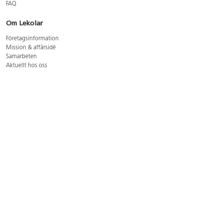
FAQ
Om Lekolar
Företagsinformation
Mission & affärsidé
Samarbeten
Aktuellt hos oss
GDPR
Cookie Policy
Whistleblowing
Lediga jobb
Bruttoprislista lära, skapa, leka 2026-5
Bruttoprislista möbler 2026-3
Bruttoprislista lekplatsutrustning och utemiljö 2026-3
Kontakt
Öppettider kundtjänst: mån-tors 8-17, fre 8-16
Kundtjänst: 0479-19900
kundtjanst@lekolar.se
Besöksadress: Hallarydsvägen 8, 283 36 Osby
Postadress: Box 170, S-283 23 Osby
Växel: 0479-19800