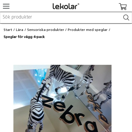
Möbler & inredning
Start
Lära
Sensoriska produkter
Produkter med speglar
Lekplatsutrustning & utemiljö
Speglar för vägg 4-pack
Skapa
Leka
Lära
Barnvagnar & småbarnsartiklar
Skolförbrukning & kontorsmaterial
Logga in / Registrera dig
Hitta din säljare
Kontakta Lekolar