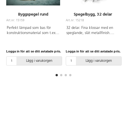
Byggspegel rund
Spegelbygg, 32 delar
Art.nr: 15159
Art.nr: 15218
A
Perfekt lämpad som bas för
32 delar. Fina klossar med en
konstruktionsmaterial som t.ex.
speglande, slät metallfinish.
byggklossarna Lyxo och Skatter.
Klossarna har låg vikt och är
Genom att använda en spegel
enkla att greppa. Använd för att
vid byggandet får man nya
stapla, bygga och sortera, eller
Logga in för att se ditt avtalade pris.
Logga in för att se ditt avtalade pris.
L
perspektiv. Strukturerna kan då
för att diskutera egenskaper.
även betraktas inifrån. Av
Uppmuntrar även till samarbete.
Lägg i varukorgen
Lägg i varukorgen
plywood, 1,6 cm tjock, spegeln
Innehåller kuber, rektanglar och
är försedd med säkerhetsfilm på
pyramider. För användning
baksidan. Mått: ø 50 cm, 3,5 cm
inomhus och med fördel på
hög. Från 3 år.
mjuka underlag, då vassa
föremål kan repa ytan. Av ABS.
PVC-fri. Från 3 år.