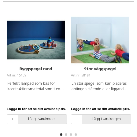
Byggspegel rund
Stor väggspegel
Art.nr: 15159
Art.nr: 58181
A
Perfekt lämpad som bas för
En stor spegel som kan placeras
konstruktionsmaterial som t.ex.
antingen stående eller liggande.
byggklossarna Lyxo och Skatter.
Ett underbart tillskott i ett
Genom att använda en spegel
sensoriskt rum eller rollekshörn.
vid byggandet får man nya
Längd 158 cm, bredd 108 cm.
Logga in för att se ditt avtalade pris.
Logga in för att se ditt avtalade pris.
L
perspektiv. Strukturerna kan då
Av akrylplast.
även betraktas inifrån. Av
Lägg i varukorgen
Lägg i varukorgen
plywood, 1,6 cm tjock, spegeln
är försedd med säkerhetsfilm på
baksidan. Mått: ø 50 cm, 3,5 cm