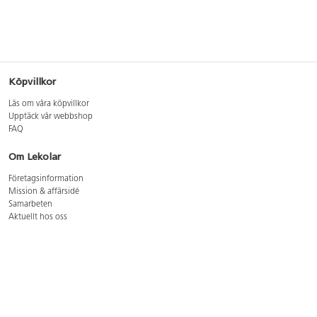
Köpvillkor
Läs om våra köpvillkor
Upptäck vår webbshop
FAQ
Om Lekolar
Företagsinformation
Mission & affärsidé
Samarbeten
Aktuellt hos oss
GDPR
Cookie Policy
Whistleblowing
Lediga jobb
Bruttoprislista lära, skapa, leka 2026-5
Bruttoprislista möbler 2026-3
Bruttoprislista lekplatsutrustning och utemiljö 2026-3