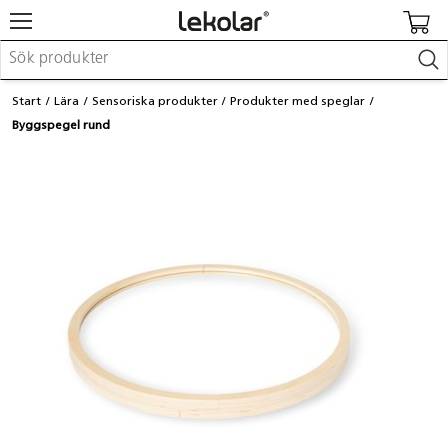
Möbler & inredning
Start
Lära
Sensoriska produkter
Produkter med speglar
Lekplatsutrustning & utemiljö
Byggspegel rund
Skapa
Leka
Lära
Barnvagnar & småbarnsartiklar
Skolförbrukning & kontorsmaterial
Logga in / Registrera dig
Hitta din säljare
Kontakta Lekolar