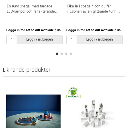
A
En rund spegel med färgade
Kika in i spegeln och du får
LED-lampor och reflekterande
illusionen av en glittrande tunnel
speglar som gör att man får
med ett pärlband av ljus. Skapa
intryck av att den fortsätter
en fantastisk effekt med denna
oändligt. Skapar en lugn och
spännande spegel som ska
Logga in för att se ditt avtalade pris.
Logga in för att se ditt avtalade pris.
L
avslappnad miljö. Drivs av 3xAA-
hängas på väggen.
batterier (medföljer ej).
Väggmonterbara krokar på
Lägg i varukorgen
Lägg i varukorgen
baksidan (fästen ingår ej).
Använd inte rengöringsmedel;
torka av med mjuk, lätt fuktad
trasa. Mått: 50 cm.
Liknande produkter