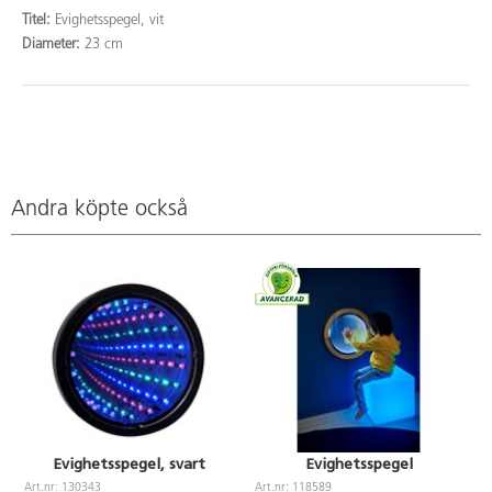
Titel:
Evighetsspegel, vit
Diameter:
23 cm
Andra köpte också
Evighetsspegel, svart
Evighetsspegel
Art.nr: 130343
Art.nr: 118589