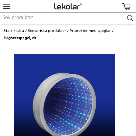
Möbler & inredning
Start
Lära
Sensoriska produkter
Produkter med speglar
Lekplatsutrustning & utemiljö
Evighetsspegel, vit
Skapa
Leka
Lära
Barnvagnar & småbarnsartiklar
Skolförbrukning & kontorsmaterial
Logga in / Registrera dig
Hitta din säljare
Kontakta Lekolar