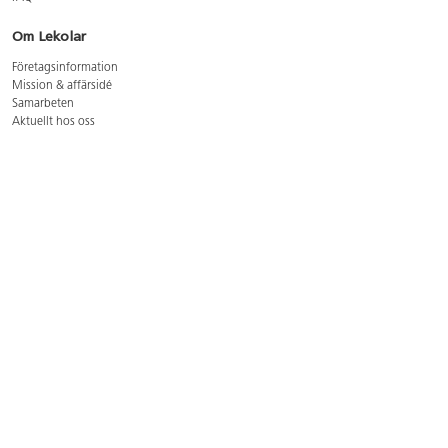
Om Lekolar
Företagsinformation
Mission & affärsidé
Samarbeten
Aktuellt hos oss
GDPR
Cookie Policy
Whistleblowing
Lediga jobb
Bruttoprislista lära, skapa, leka 2026-5
Bruttoprislista möbler 2026-3
Bruttoprislista lekplatsutrustning och utemiljö 2026-3
Kontakt
Öppettider kundtjänst: mån-tors 8-17, fre 8-16
Kundtjänst: 0479-19900
kundtjanst@lekolar.se
Besöksadress: Hallarydsvägen 8, 283 36 Osby
Postadress: Box 170, S-283 23 Osby
Växel: 0479-19800