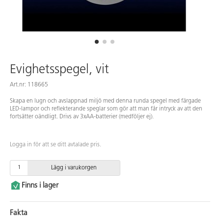
Evighetsspegel, vit
Art.nr: 118665
Skapa en lugn och avslappnad miljö med denna runda spegel med färgade
LED-lampor och reflekterande speglar som gör att man får intryck av att den
fortsätter oändligt. Drivs av 3xAA-batterier (medföljer ej).
Logga in för att se ditt avtalade pris.
Lägg i varukorgen
Finns i lager
Fakta