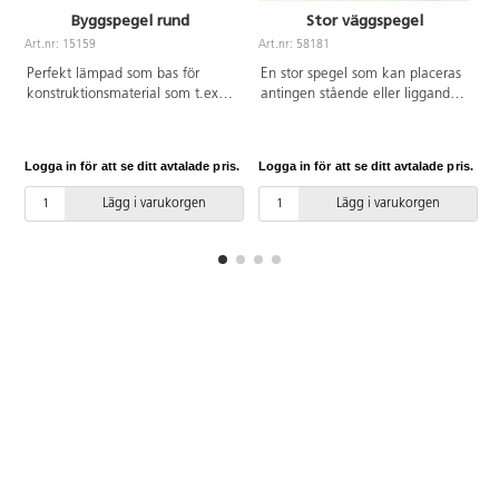
Byggspegel rund
Stor väggspegel
Art.nr: 15159
Art.nr: 58181
A
Perfekt lämpad som bas för
En stor spegel som kan placeras
konstruktionsmaterial som t.ex.
antingen stående eller liggande.
byggklossarna Lyxo och Skatter.
Ett underbart tillskott i ett
Genom att använda en spegel
sensoriskt rum eller rollekshörn.
vid byggandet får man nya
Längd 158 cm, bredd 108 cm.
Logga in för att se ditt avtalade pris.
Logga in för att se ditt avtalade pris.
L
perspektiv. Strukturerna kan då
Av akrylplast.
även betraktas inifrån. Av
Lägg i varukorgen
Lägg i varukorgen
plywood, 1,6 cm tjock, spegeln
är försedd med säkerhetsfilm på
baksidan. Mått: ø 50 cm, 3,5 cm
hög. Från 3 år.