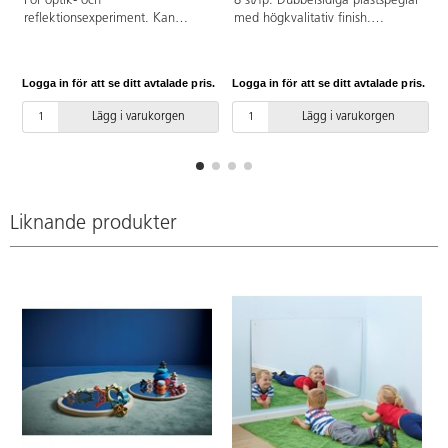
För optik- och
8 st/fp. Dubbelsidiga plastspeglar
reflektionsexperiment. Kan
med högkvalitativ finish.
klippas i mindre bitar. Inget
Speglarna kan enkelt böjas och
klister på baksidan.
klippas till önskad storlek eller
form. Kan användas inom olika
Logga in för att se ditt avtalade pris.
Logga in för att se ditt avtalade pris.
L
experiment med ljus, former,
kreativa bildprojekt etc. Båda
Lägg i varukorgen
Lägg i varukorgen
sidorna skyddas med avtagbar
skyddsfilm. Mått: 14,5x19x0,1
cm. PVC-fri.
Liknande produkter