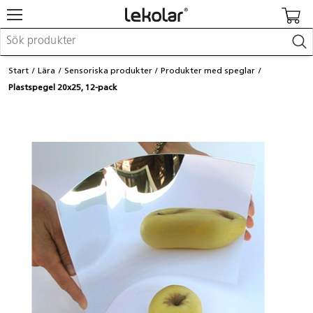
Möbler & inredning
Start
Lära
Sensoriska produkter
Produkter med speglar
Lekplatsutrustning & utemiljö
Plastspegel 20x25, 12-pack
Skapa
Leka
Lära
Barnvagnar & småbarnsartiklar
Skolförbrukning & kontorsmaterial
Logga in / Registrera dig
Hitta din säljare
Kontakta Lekolar