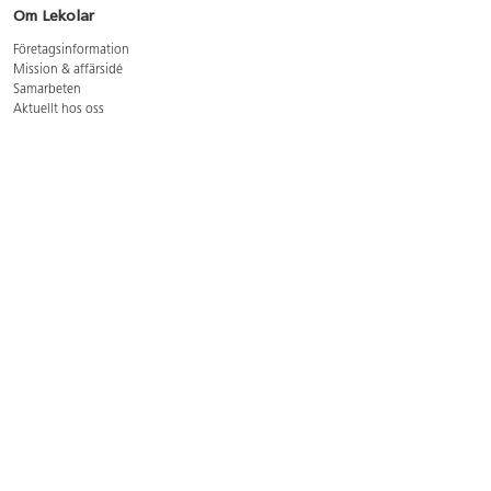
Om Lekolar
Företagsinformation
Mission & affärsidé
Samarbeten
Aktuellt hos oss
GDPR
Cookie Policy
Whistleblowing
Lediga jobb
Bruttoprislista lära, skapa, leka 2026-5
Bruttoprislista möbler 2026-3
Bruttoprislista lekplatsutrustning och utemiljö 2026-3
Kontakt
Öppettider kundtjänst: mån-tors 8-17, fre 8-16
Kundtjänst: 0479-19900
kundtjanst@lekolar.se
Besöksadress: Hallarydsvägen 8, 283 36 Osby
Postadress: Box 170, S-283 23 Osby
Växel: 0479-19800
Avtalskund?