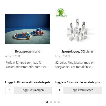
Byggspegel rund
Spegelbygg, 32 delar
Art.nr: 15159
Art.nr: 15218
A
Perfekt lämpad som bas för
32 delar. Fina klossar med en
konstruktionsmaterial som t.ex.
speglande, slät metallfinish.
byggklossarna Lyxo och Skatter.
Klossarna har låg vikt och är
Genom att använda en spegel
enkla att greppa. Använd för att
vid byggandet får man nya
stapla, bygga och sortera, eller
Logga in för att se ditt avtalade pris.
Logga in för att se ditt avtalade pris.
L
perspektiv. Strukturerna kan då
för att diskutera egenskaper.
även betraktas inifrån. Av
Uppmuntrar även till samarbete.
Lägg i varukorgen
Lägg i varukorgen
plywood, 1,6 cm tjock, spegeln
Innehåller kuber, rektanglar och
är försedd med säkerhetsfilm på
pyramider. För användning
baksidan. Mått: ø 50 cm, 3,5 cm
inomhus och med fördel på
hög. Från 3 år.
mjuka underlag, då vassa