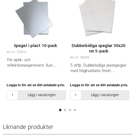
Spegel i plast 10-pack
Dubbelsidiga speglar 30x20
cm 5-pack
Art.nr: 53414
A
Art.nr: 58209
För optik- och
reflektionsexperiment. Kan
5 st/fp. Dubbelsidiga plastspeglar
klippas i mindre bitar. Inget
med högkvalitativ finish.
klister på baksidan.
Speglarna kan lätt böjas och
klippas till önskad storlek eller
Logga in för att se ditt avtalade pris.
Logga in för att se ditt avtalade pris.
L
form. Kan användas inom olika
experiment med ljus, former och
Lägg i varukorgen
Lägg i varukorgen
symmetrier. Båda sidorna
skyddas med avtagbar
skyddsfilm. Mått: 30x20 cm. Av
akrylplast.
Liknande produkter