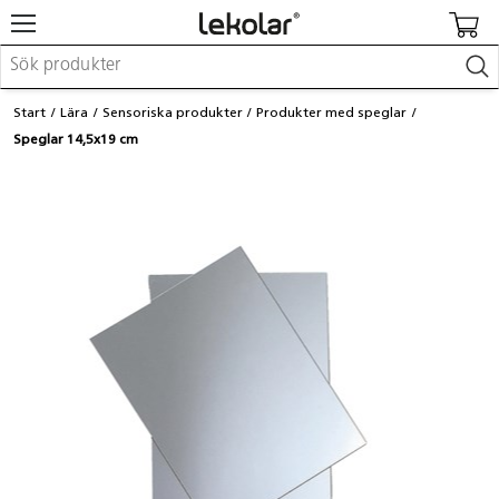
Möbler & inredning
Start
Lära
Sensoriska produkter
Produkter med speglar
Lekplatsutrustning & utemiljö
Speglar 14,5x19 cm
Skapa
Leka
Lära
Barnvagnar & småbarnsartiklar
Skolförbrukning & kontorsmaterial
Logga in / Registrera dig
Hitta din säljare
Kontakta Lekolar