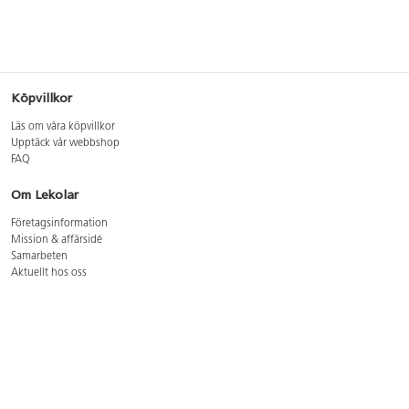
Köpvillkor
Läs om våra köpvillkor
Upptäck vår webbshop
FAQ
Om Lekolar
Företagsinformation
Mission & affärsidé
Samarbeten
Aktuellt hos oss
GDPR
Cookie Policy
Whistleblowing
Lediga jobb
Bruttoprislista lära, skapa, leka 2026-5
Bruttoprislista möbler 2026-3
Bruttoprislista lekplatsutrustning och utemiljö 2026-3