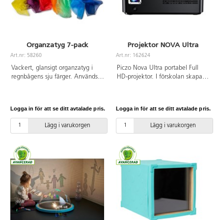
Organzatyg 7-pack
Projektor NOVA Ultra
Art.nr: 58260
Art.nr: 162624
Vackert, glansigt organzatyg i
Piczo Nova Ultra portabel Full
regnbågens sju färger. Används
HD-projektor. I förskolan skapas
t.ex. till att skapa visuella
sensoriska upplevelser genom att
effekter, till musik och rörelse
förvandla väggar och golv till
eller för att skapa en mysig miljö.
levande hav, projicera färger och
Logga in för att se ditt avtalade pris.
Logga in för att se ditt avtalade pris.
Innehåller 7 olika färger. PVC-fri.
mönster som stimulerar sinnena
eller skapa en sagohörna med
Lägg i varukorgen
Lägg i varukorgen
stjärnhimmel. Perfekt för
temaarbete, rörelserum och
språkstimulerande aktiviteter. I
skolan visas presentationer, bilder
och filmer med Full HD-
upplösning och hög ljusstyrka.
Lätt att bära mellan klassrum,
bibliotek och grupprum. Enkel att
använda och ansluta. Inbyggt
batteri för 1–2 timmars drift;
använd powerbank eller