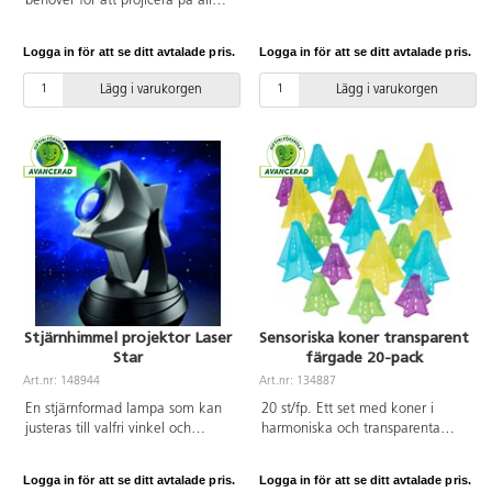
behöver för att projicera på alla
inomhus men även utomhus.
möjliga platser. Innehåller vår
IP44. Mått: B1,5xH2 m. 14
smarta projektor NOVA Ultra,
lodräta slingor med 175
Logga in för att se ditt avtalade pris.
Logga in för att se ditt avtalade pris.
tripodstativ, förlängare, hållare
ljusdioder.
för surfplattor, strömkablar, en
Lägg i varukorgen
Lägg i varukorgen
fjärrkontroll, en klämma för att
fästa projektorn på de mest
otänkbara platser, en
vattenavvisande väska för att
förvara och skydda projektorn
med tillbehör samt en 50 tum
projektorduk som går att både
fästa i tak, hänga på vägg eller
ställa på marken.
Stjärnhimmel projektor Laser
Sensoriska koner transparent
Star
färgade 20-pack
Art.nr: 148944
Art.nr: 134887
En stjärnformad lampa som kan
20 st/fp. Ett set med koner i
justeras till valfri vinkel och
harmoniska och transparenta
projicerar mängder av stjärnor.
färger som ger inspiration till lek.
Stjärnorna lyser olika starkt vilket
Passar för öppen lek, gärna
Logga in för att se ditt avtalade pris.
Logga in för att se ditt avtalade pris.
ger illusion om att vissa är
tillsammans med annat material.