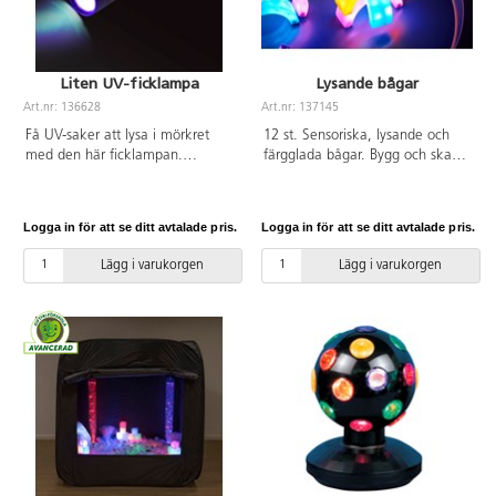
Liten UV-ficklampa
Lysande bågar
Art.nr: 136628
Art.nr: 137145
Få UV-saker att lysa i mörkret
12 st. Sensoriska, lysande och
med den här ficklampan.
färgglada bågar. Bygg och skapa
Spännande för lek i mörkret.
i mörkret för en helt ny sensorisk
Drivs av 3 AAA-batterier (ingår
upplevelse. Blir fulladdade efter 2
ej). Längd 9,5 cm, diameter ca
timmar och lyser sedan i 4
Logga in för att se ditt avtalade pris.
Logga in för att se ditt avtalade pris.
3 cm.
timmar. Laddas via medföljande
USB-kablar. Mått:
Lägg i varukorgen
Lägg i varukorgen
B22xH11xD7 cm. Två av varje
färg: röd, orange, gul, grön, blå
och lila. Av ABS-plast. Från 10
månader.