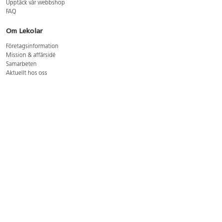
Upptäck vår webbshop
FAQ
Om Lekolar
Företagsinformation
Mission & affärsidé
Samarbeten
Aktuellt hos oss
GDPR
Cookie Policy
Whistleblowing
Lediga jobb
Bruttoprislista lära, skapa, leka 2026-5
Bruttoprislista möbler 2026-3
Bruttoprislista lekplatsutrustning och utemiljö 2026-3
Kontakt
Öppettider kundtjänst: mån-tors 8-17, fre 8-16
Kundtjänst: 0479-19900
kundtjanst@lekolar.se
Besöksadress: Hallarydsvägen 8, 283 36 Osby
Postadress: Box 170, S-283 23 Osby
Växel: 0479-19800