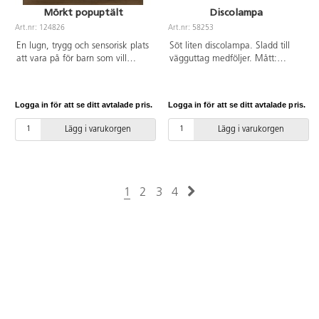
Mörkt popuptält
Discolampa
Art.nr: 124826
Art.nr: 58253
En lugn, trygg och sensorisk plats
Söt liten discolampa. Sladd till
att vara på för barn som vill
vägguttag medföljer. Mått:
slappna av eller utforska.
ø 10 cm. Av ABS och HIPS.
Lättviktstält som sätts upp fort
och lätt. Det finns öglor i hörnen
Logga in för att se ditt avtalade pris.
Logga in för att se ditt avtalade pris.
för att hänga upp olika
dekorationer. Genom att
Lägg i varukorgen
Lägg i varukorgen
nederdelen vid öppningen går att
vika ner kommer även en rullstol
in. Mått: 142x142x142 cm. PVC-
fri. Från 10 månader.
1
2
3
4