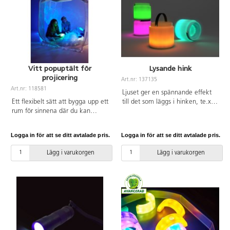
Vitt popuptält för
Lysande hink
projicering
Art.nr: 137135
Art.nr: 118581
Ljuset ger en spännande effekt
Ett flexibelt sätt att bygga upp ett
till det som läggs i hinken, te.x.
rum för sinnena där du kan
sand eller vatten. Färgerna kan
projicera vad du vill på väggar
skifta långsamt eller ändras när
och tak. Det är dessutom lätt
något släpps ner i hinken. Passar
Logga in för att se ditt avtalade pris.
Logga in för att se ditt avtalade pris.
tillgängligt även om man sitter i
både inom-och utomhus.
t.ex. rullstol. Här kan man
Fulladdad efter 12-14 timmar och
Lägg i varukorgen
Lägg i varukorgen
slappna av, inhämta energi eller
håller då i 6-8 timmar. Mått:
utforska något. I varje hörn finns
21x20 cm. Av PE och ABS. Från
möjligheter att hänga upp saker
10 månader.
för ytterligare stimulans. En
förvaringsväska ingår.Mått:
142x142x142 cm. PVC-fri. Från
10 månader.