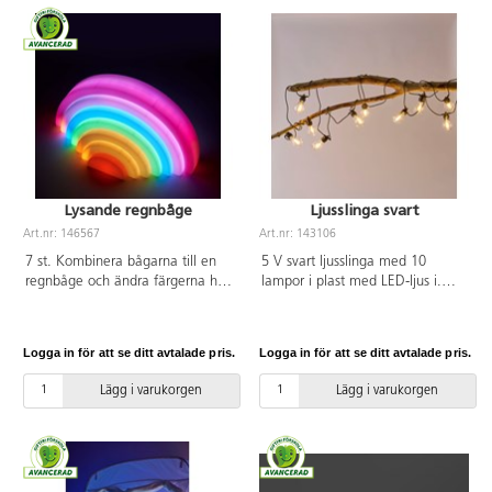
spännande effekter. Innehåller:
år.
12 st 100 cm-stänger, 12 st
50 cm-stänger och 16 vinklade
sammankopplare samlat i en
tygpåse. Material: PS, nylon,
polyester. PVC-fri. Från 3 år.
Lysande regnbåge
Ljusslinga svart
Art.nr: 146567
Art.nr: 143106
7 st. Kombinera bågarna till en
5 V svart ljusslinga med 10
regnbåge och ändra färgerna hur
lampor i plast med LED-ljus i.
du vill. Laddas på 2 timmar.
Kan användas både inomhus och
Batteriet håller i 4 timmar. Mått:
utomhus. IP44. 3 m sladd med
7 bågar, största är H17xB33 cm,
transformator och stickpropp.
Logga in för att se ditt avtalade pris.
Logga in för att se ditt avtalade pris.
minsta är H4,5xB9 cm. Av ABS-
plast. Från 10 månader.
Lägg i varukorgen
Lägg i varukorgen