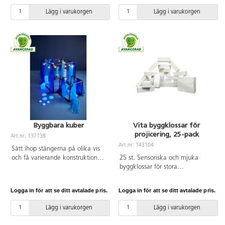
närmare och vissa längre bort. En
Prova gärna framför projektorn
Lägg i varukorgen
Lägg i varukorgen
del stjärnor rör sig och ibland kan
tillsammans med konerna i
man få se en meteor. Du kan
jordtoner, artnr 134886, för att se
även styra om det ska vara klart
skillnaderna. Bygg på höjden,
eller lite moln. Stjärnorna lyser
stoppa i varandra, använd i sand
grönt. Kan väggmonteras. En
och vatten eller sätt en lampa
automatisk timer och stänger av
inuti! Mått: stora koner
efter två timmar. Transformator
B20xH22xD19 cm, små koner
ingår. Mått: 22x24x28 cm.
B14xH14xD13 cm. Av PP. PVC-
fri. Från 10 månader.
Byggbara kuber
Vita byggklossar för
projicering, 25-pack
Art.nr: 137138
Art.nr: 143104
Sätt ihop stängerna på olika vis
och få varierande konstruktioner
25 st. Sensoriska och mjuka
som kan användas med en
byggklossar för stora
projektor för att få skuggeffekter.
byggnadsverk. Bygg upp en
Bygg två kuber som ramar och
grund som du sen projicerar olika
Logga in för att se ditt avtalade pris.
Logga in för att se ditt avtalade pris.
lys på den med Barnens projektor
bilder på, t.ex. en trädstam, berg
för att skapa mönster och
eller gröna kullar. Passar både
Lägg i varukorgen
Lägg i varukorgen
skuggor. Lägg till material som
inomhus och utomhus. Av EVA-
hänger eller ger andra
skum. Mått: 20x9,5 cm. Från 2