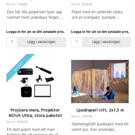
Art.nr: 118669
Art.nr: 162626
Den här lilla projektorn lyser upp
Paket med en vattentät väska
rummet med underbara färger,
och en kompakt, ljusstark
så det liknar havets vågor. Den
kvalitetsprojektor som projicerar
har högtalare och kan kopplas till
både bild och film i HD-
Logga in för att se ditt avtalade pris.
Logga in för att se ditt avtalade pris.
mobiltelefon, dator, lärplatta eller
upplösning på vilken yta som
spela musikfiler från ett TF-kort.
helst, både inomhus och
Lägg i varukorgen
Lägg i varukorgen
4 förinställda ljudlägen och 7
utomhus. Styrs via fjärrkontroll
olika ljuslägen. Strömförsörjning
eller direkt på projektorn, stöd för
via USB-kabel. Mått:
Wi-Fi och Bluetooth och tillgång
12,6x12,6x10,5 cm.
till tusentals appar. Enheten har
även en USB-ingång som gör det
möjligt att ansluta USB-minnen
och externa hårddiskar för snabb
filhantering. Har plats för ett
micro SD-kort och HDMI-ingång.
Inbyggt batteri med två timmars
batteritid. Innehåller: projektor,
tripodstativ, strömkablar, en
Projicera mera, Projektor
Ljusdraperi vitt, 2x1,5 m
fjärrkontroll och en
NOVA Ultra, stora paketet
vattenavvisande väska för att
Art.nr: 143108
förvara och skydda Piczo-
Art.nr: 162628
Stämningsfullt ljusdraperi med ett
projektorn med tillbehör.
Ett stort paket med allt man
varmt ljus. Kan användas