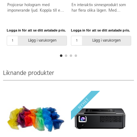
A
Projicerar hologram med
En interaktiv sinnesprodukt som
imponerande ljud. Koppla till en
har flera olika lägen. Med
högtalare med Bluetooth så hörs
fjärrkontrollen byter man mellan
lejonet ryta. Kontrollera videon
fast sken, blinkande ljus eller
med en app på mobilen eller
långsam färgväxling. Byter också
Logga in för att se ditt avtalade pris.
Logga in för att se ditt avtalade pris.
L
plattan. Levereras med 30 unika
färg vid beröring. Ladda med
videor. Byt ut dem till andra eller
medföljande laddare och använd
Lägg i varukorgen
Lägg i varukorgen
ditt eget material som kan
sedan utan sladd. Lätt att torka
laddas upp. Mått: 52 cm.
av. Fjärrkontrollen drivs med
knappcellsbatteri. Mått: ø 36, H4
cm.
Liknande produkter