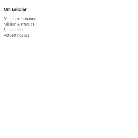
Om Lekolar
Företagsinformation
Mission & affärsidé
Samarbeten
Aktuellt hos oss
GDPR
Cookie Policy
Whistleblowing
Lediga jobb
Bruttoprislista lära, skapa, leka 2026-5
Bruttoprislista möbler 2026-3
Bruttoprislista lekplatsutrustning och utemiljö 2026-3
Kontakt
Öppettider kundtjänst: mån-tors 8-17, fre 8-16
Kundtjänst: 0479-19900
kundtjanst@lekolar.se
Besöksadress: Hallarydsvägen 8, 283 36 Osby
Postadress: Box 170, S-283 23 Osby
Växel: 0479-19800