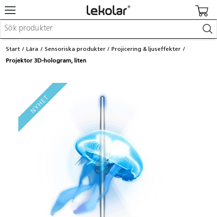
Möbler & inredning
Start
Lära
Sensoriska produkter
Projicering & ljuseffekter
Lekplatsutrustning & utemiljö
Projektor 3D-hologram, liten
Skapa
Leka
Lära
Barnvagnar & småbarnsartiklar
Skolförbrukning & kontorsmaterial
Logga in / Registrera dig
Hitta din säljare
Kontakta Lekolar