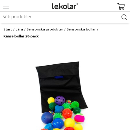
Möbler & inredning
Start
Lära
Sensoriska produkter
Sensoriska bollar
Lekplatsutrustning & utemiljö
Känselbollar 20-pack
Skapa
Leka
Lära
Barnvagnar & småbarnsartiklar
Skolförbrukning & kontorsmaterial
Logga in / Registrera dig
Hitta din säljare
Kontakta Lekolar