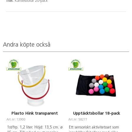
Titel:
Känselbollar 20-pack
Andra köpte också
Plasto Hink transparent
Upptäcktsbollar 18-pack
Art.nr: 13900
Art.nr: 58277
A
1st/frp. 1,2 liter. Höjd: 13,5 cm. ø
Ett sensoriskt aktivitetsset som