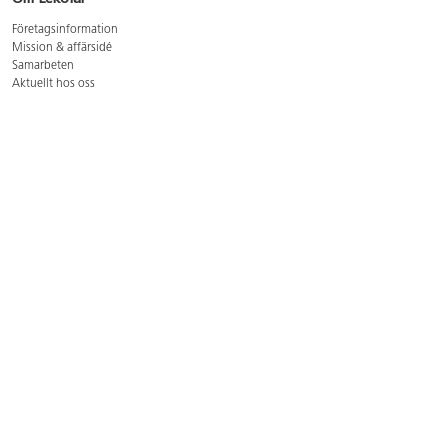
Företagsinformation
Mission & affärsidé
Samarbeten
Aktuellt hos oss
GDPR
Cookie Policy
Whistleblowing
Lediga jobb
Bruttoprislista lära, skapa, leka 2026-5
Bruttoprislista möbler 2026-3
Bruttoprislista lekplatsutrustning och utemiljö 2026-3
Kontakt
Öppettider kundtjänst: mån-tors 8-17, fre 8-16
Kundtjänst: 0479-19900
kundtjanst@lekolar.se
Besöksadress: Hallarydsvägen 8, 283 36 Osby
Postadress: Box 170, S-283 23 Osby
Växel: 0479-19800
Avtalskund?