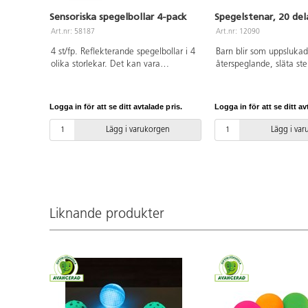
Sensoriska spegelbollar 4-pack
Spegelstenar, 20 del
Art.nr: 58187
Art.nr: 12090
4 st/fp. Reflekterande spegelbollar i 4
Barn blir som uppslukad
olika storlekar. Det kan vara
återspeglande, släta st
spännande att se sitt ansikte förstorat,
skillnaderna, sortera o
sortera efter storlek, studera olika
rad eller bygg torn av d
former och antal, eller bara rulla
att bygga månlandskap 
Logga in för att se ditt avtalade pris.
Logga in för att se ditt av
bollarna. Gjorda av slitstarkt, rostfritt
med. Spegelstenarna ha
stål och är robust konstruerade utan
storlekar. Från 4,5 till 1
Lägg i varukorgen
Lägg i va
att vara för tunga. Mått: ø 6, 8, 10
diameter. För användni
och 15 cm. PVC-fri. Från 0 år.
och med fördel på mjuk
då vassa föremål kan r
Rengöres med mjuk tra
PVC-fri. Från 10 månad
Liknande produkter