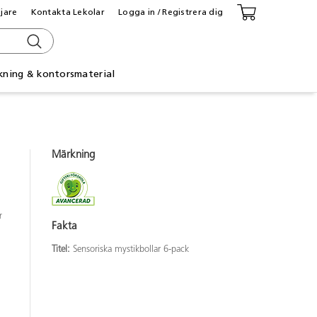
ljare
Kontakta Lekolar
Logga in / Registrera dig
kning & kontorsmaterial
Märkning
r
Fakta
Titel:
Sensoriska mystikbollar 6-pack