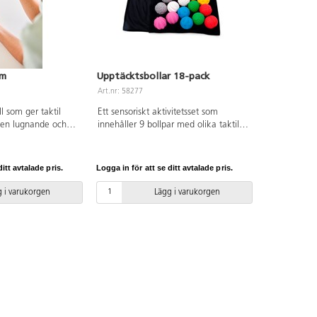
cm
Upptäcktsbollar 18-pack
Art.nr: 58277
 som ger taktil
Ett sensoriskt aktivitetsset som
 en lugnande och
innehåller 9 bollpar med olika taktila
t på eleverna. ø 7
ytor. Stoppa bollarna i den mjuka
etiskt gummi. PVC-
påsen och låt barnen turas om att
känna och försöka hitta matchande
itt avtalade pris.
Logga in för att se ditt avtalade pris.
bollar. Barnen kan även träna
sortering, mönster, beskriva texturer
 i varukorgen
Lägg i varukorgen
och färger. Bollar av TPR. PVC-fri.
Från 1 år.