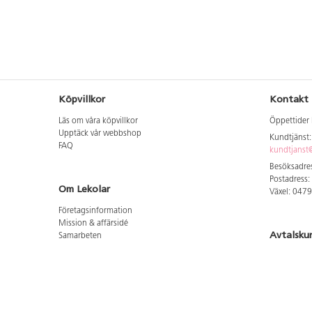
Köpvillkor
Kontakt
Läs om våra köpvillkor
Öppettider 
Upptäck vår webbshop
Kundtjänst
FAQ
kundtjanst@
Besöksadres
Postadress:
Om Lekolar
Växel: 047
Företagsinformation
Mission & affärsidé
Avtalsku
Samarbeten
Aktuellt hos oss
Logga in för
GDPR
Cookie Policy
Whistleblowing
Hitta vår
Lediga jobb
Bruttoprislista lära, skapa, leka 2026-5