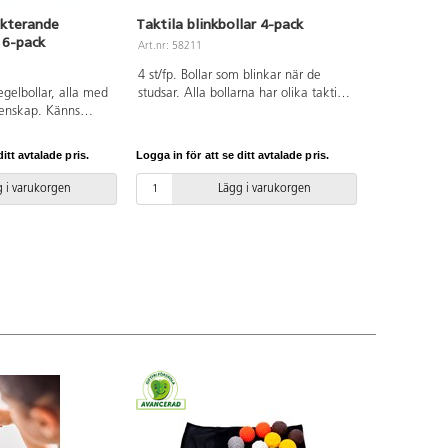
ekterande
Taktila blinkbollar 4-pack
 6-pack
Art.nr: 58211
4 st/fp. Bollar som blinkar när de
egelbollar, alla med
studsar. Alla bollarna har olika taktila
egenskap. Känns
ytor för nyfikna händer att undersöka.
n snurrar eller
Använd i leken och träna motorik och
rasslar. De är lätta
öga-handkoordination i olika kast-
itt avtalade pris.
Logga in för att se ditt avtalade pris.
m. Av rostfritt stål.
och fångövningar. Batteriet räcker till
.
ungefär 1200 aktiveringar. ø 10 cm.
 i varukorgen
Lägg i varukorgen
Av TPU. PVC-fri. Från 1 år.