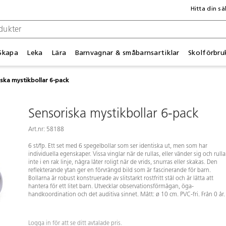
Hitta din sä
Skapa
Leka
Lära
Barnvagnar & småbarnsartiklar
Skolförbru
ska mystikbollar 6-pack
Sensoriska mystikbollar 6-pack
Art.nr: 58188
6 st/fp. Ett set med 6 spegelbollar som ser identiska ut, men som har
individuella egenskaper. Vissa vinglar när de rullas, eller vänder sig och rulla
inte i en rak linje, några låter roligt när de vrids, snurras eller skakas. Den
reflekterande ytan ger en förvrängd bild som är fascinerande för barn.
Bollarna är robust konstruerade av slitstarkt rostfritt stål och är lätta att
hantera för ett litet barn. Utvecklar observationsförmågan, öga-
handkoordination och det auditiva sinnet. Mått: ø 10 cm. PVC-fri. Från 0 år.
Logga in för att se ditt avtalade pris.