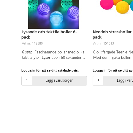
Lysande och taktila bollar 6-
Needoh stressbollar
pack
pack
Art.nr: 118580
Art.nr: 151613
6 st/fp. Fascinerande bollar med olika
6 olikfärgade Teenie Ne
taktila ytor. Lyser upp i 60 sekunder
Med den mjuka bollen 
när de skakas. De är rogivande och
blir det lättare att foku
tränar finmotoriken och öga-
som man försiktigt klä
Logga in för att se ditt avtalade pris.
Logga in för att se ditt av
handkoordinationen. Rulla dem i lera
Om man trycker för hårt 
för att skapa spännande mönster. För
de spricker. De är fyll
Lägg i varukorgen
Lägg i va
de minsta barnen tränas orsak och
giftfri, degliknande mas
verkan och stimulusrespons. Mått: 84
går tillbaka till sin urs
mm. Av ABS och TPE. PVC-fri. Från
3 år. Rekommenderas fö
10 månader.
10 år.