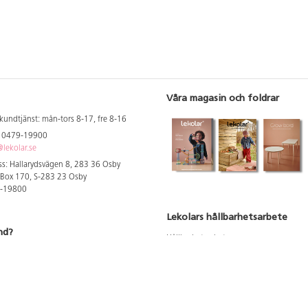
Våra magasin och foldrar
kundtjänst: mån-tors 8-17, fre 8-16
: 0479-19900
lekolar.se
s: Hallarydsvägen 8, 283 36 Osby
 Box 170, S-283 23 Osby
9-19800
Lekolars hållbarhetsarbete
nd?
Hållbarhetsarbete
Hållbarhetsredovisning 2023
 att se dina rabatterade priser
Produktsäkerhet & kvalitet
Giftfri Förskola
a säljare och utbildare