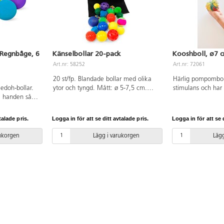
 Regnbåge, 6
Känselbollar 20-pack
Kooshboll, ø7 
Art.nr: 58252
Art.nr: 72061
20 st/fp. Blandade bollar med olika
Härlig pompomboll
edoh-bollar.
ytor och tyngd. Mått: ø 5-7,5 cm.
stimulans och har
i handen så
Tillhörande förvaringspåse ingår. Från
avstressande effek
sera samtidigt
3 år.
cm. 45 g. Av synt
mmer på den.
fri. Från 3 år.
talade pris.
Logga in för att se ditt avtalade pris.
Logga in för att se d
finns risk att
da med en
rukorgen
Lägg i varukorgen
Lägg
sa som alltid
prungsform. Från
r åldrarna 5-