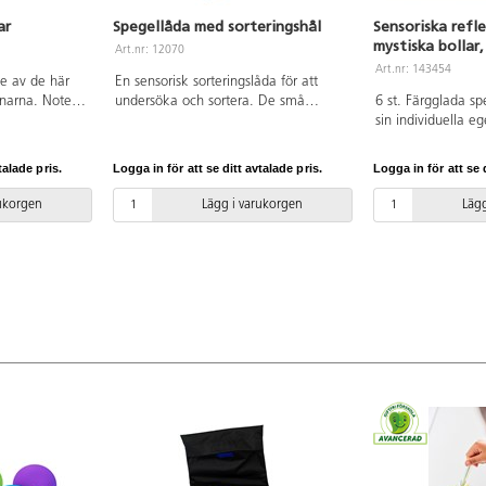
ar
Spegellåda med sorteringshål
Sensoriska refl
mystiska bollar,
Art.nr: 12070
Art.nr: 143454
e av de här
En sensorisk sorteringslåda för att
enarna. Notera
undersöka och sortera. De små
6 st. Färgglada sp
ch lägg dem på
barnen undersöker genom att placera
sin individuella 
em. Idealiska
t.ex. olika stora bollar i hålen och
annorlunda när ma
i miniatyr
sedan upprepa om och om igen.
skakar dem. Vissa 
talade pris.
Logga in för att se ditt avtalade pris.
Logga in för att se d
r 4 olika
Tillbehör ingår ej. För användning
och lena. Mått: 6 c
5 cm i
inomhus och med fördel på mjuka
PVC-fria. Från 0 år
rukorgen
Lägg i varukorgen
Lägg
ng inomhus
underlag, då vassa föremål kan repa
a underlag,
ytan. Rengöres med mjuk trasa. Av
epa ytan.
FSC-märkt trä och polystyrenplast.
sa. Av ABS.
Mått: 40x40x20 cm, hål på ovansidan
er.
i olika storlek 7–10 cm. PVC-fri. Från
1 år.