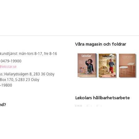
Våra magasin och foldrar
kundtjänst: mån-tors 8-17, fre 8-16
: 0479-19900
lekolar.se
s: Hallarydsvägen 8, 283 36 Osby
 Box 170, S-283 23 Osby
9-19800
Lekolars hållbarhetsarbete
nd?
Hållbarhetsarbete
Hållbarhetsredovisning 2023
 att se dina rabatterade priser
Produktsäkerhet & kvalitet
Giftfri Förskola
a säljare och utbildare