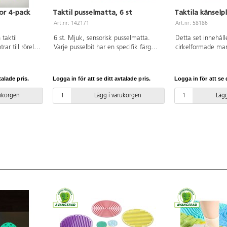
or 4-pack
Taktil pusselmatta, 6 st
Taktila känselp
Art.nr: 142171
Art.nr: 58186
 taktil
6 st. Mjuk, sensorisk pusselmatta.
Detta set innehåll
ar till rörelse
Varje pusselbit har en specifik färg
cirkelformade mar
rna. De är
och taktil yta. Mått: 30x30 cm. Av
silikon. 5 stora o
l som vid tryck
TPE. PVC-fri. Från 0 år.
barnen kan matc
lika mönster.
eller känna skilln
talade pris.
Logga in för att se ditt avtalade pris.
Logga in för att se d
h köras över
både händer och f
bil. De
användas med ögon
rukorgen
Lägg i varukorgen
Lägg
ord där man
gömmas i den med
 handen.
att hitta matchan
Mått på liten cirke
25 cm. PVC-fri. Fr