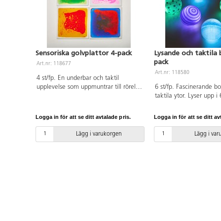
Sensoriska golvplattor 4-pack
Lysande och taktila 
pack
Art.nr: 118677
Art.nr: 118580
4 st/fp. En underbar och taktil
upplevelse som uppmuntrar till rörelse
6 st/fp. Fascinerande bo
och att upptäcka plattorna. De är
taktila ytor. Lyser upp 
fyllda av en flytande gel som vid tryck
när de skakas. De är r
flyttar sig och skapar olika mönster.
tränar finmotoriken och
Logga in för att se ditt avtalade pris.
Logga in för att se ditt av
De tål att hoppas på och köras över
handkoordinationen. Rul
med en rullstol eller lekbil. De
för att skapa spännande
Lägg i varukorgen
Lägg i va
fungerar även på ett bord där man
de minsta barnen träna
kan trycka på dem med handen.
verkan och stimulusres
Mått 30x30 cm.
mm. Av ABS och TPE. PV
10 månader.