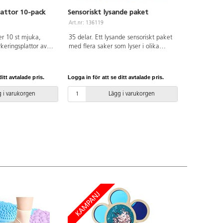
lattor 10-pack
Sensoriskt lysande paket
Art.nr: 136119
er 10 st mjuka,
35 delar. Ett lysande sensoriskt paket
keringsplattor av
med flera saker som lyser i olika
ch 5 små cirklar som
färger. Använd ställningen för stavar
ha med varandra
och bollar eller bygg med klossarna.
ader i texturen med
PVC-fri. Från 1 år.
itt avtalade pris.
Logga in för att se ditt avtalade pris.
ötter. Kan
bindel, eller
 i varukorgen
Lägg i varukorgen
följande påsen för
de par. Halksäkra.
l ø 8 cm, stor cirkel
ån 3 år.