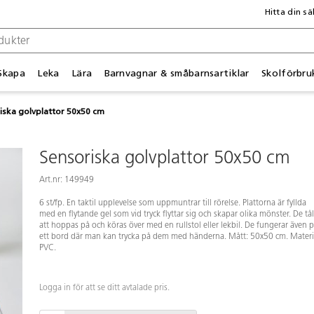
Hitta din sä
Skapa
Leka
Lära
Barnvagnar & småbarnsartiklar
Skolförbru
iska golvplattor 50x50 cm
Sensoriska golvplattor 50x50 cm
Art.nr: 149949
6 st/fp. En taktil upplevelse som uppmuntrar till rörelse. Plattorna är fyllda
med en flytande gel som vid tryck flyttar sig och skapar olika mönster. De tål
att hoppas på och köras över med en rullstol eller lekbil. De fungerar även 
ett bord där man kan trycka på dem med händerna. Mått: 50x50 cm. Materi
PVC.
Logga in för att se ditt avtalade pris.