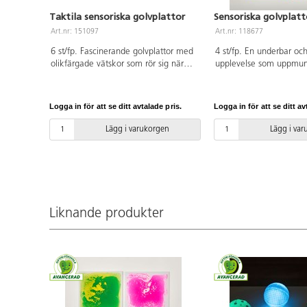
Taktila sensoriska golvplattor
Sensoriska golvplatt
Art.nr: 151097
Art.nr: 118677
6 st/fp. Fascinerande golvplattor med
4 st/fp. En underbar och
olikfärgade vätskor som rör sig när
upplevelse som uppmuntr
man trycker på plattan. Plattorna har
och att upptäcka platto
dessutom olika struktur eller mönster
fyllda av en flytande ge
vilket gör att de känns olika när man
flyttar sig och skapar o
Logga in för att se ditt avtalade pris.
Logga in för att se ditt av
går på dem eller känner på dem med
De tål att hoppas på oc
händerna. Det går även att rulla med
med en rullstol eller lek
Lägg i varukorgen
Lägg i va
en rullstol över för att få vätskan att
fungerar även på ett b
röra på sig. Maxvikt 120 kg. Mått:
kan trycka på dem med
30x30 cm. Från 3 år.
Mått 30x30 cm.
Liknande produkter