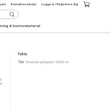
ljare
Kontakta Lekolar
Logga in / Registrera dig
kning & kontorsmaterial
Fakta
Titel:
Sensoriska golvplattor 50x50 cm
på
al