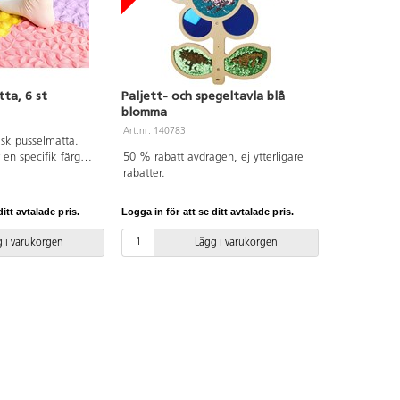
tta, 6 st
Paljett- och spegeltavla blå
blomma
Art.nr: 140783
isk pusselmatta.
 en specifik färg
50 % rabatt avdragen, ej ytterligare
ått: 30x30 cm. Av
rabatter.
 0 år.
itt avtalade pris.
Logga in för att se ditt avtalade pris.
 i varukorgen
Lägg i varukorgen