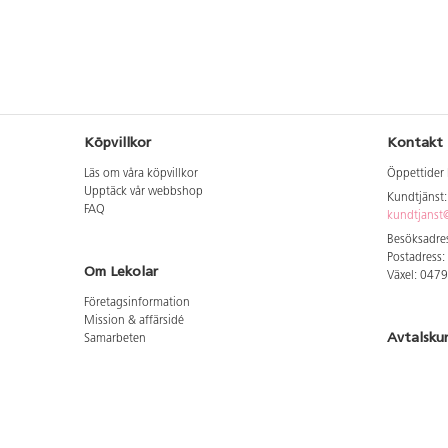
Köpvillkor
Kontakt
Läs om våra köpvillkor
Öppettider 
Upptäck vår webbshop
Kundtjänst
FAQ
kundtjanst@
Besöksadres
Postadress:
Om Lekolar
Växel: 047
Företagsinformation
Mission & affärsidé
Avtalsku
Samarbeten
Aktuellt hos oss
Logga in för
GDPR
Cookie Policy
Whistleblowing
Hitta vår
Lediga jobb
Bruttoprislista lära, skapa, leka 2026-5