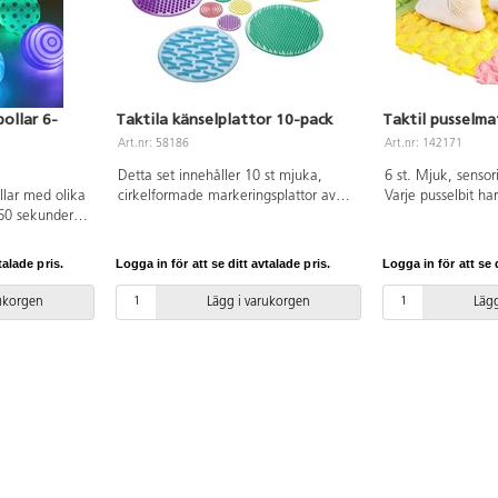
bollar 6-
Taktila känselplattor 10-pack
Taktil pusselma
Art.nr: 58186
Art.nr: 142171
Detta set innehåller 10 st mjuka,
6 st. Mjuk, sensor
llar med olika
cirkelformade markeringsplattor av
Varje pusselbit har
i 60 sekunder
silikon. 5 stora och 5 små cirklar som
och taktil yta. M
ogivande och
barnen kan matcha med varandra
TPE. PVC-fri. Från
 öga-
eller känna skillnader i texturen med
talade pris.
Logga in för att se ditt avtalade pris.
Logga in för att se d
la dem i lera
både händer och fötter. Kan
 mönster. För
användas med ögonbindel, eller
rukorgen
Lägg i varukorgen
Lägg
s orsak och
gömmas i den medföljande påsen för
pons. Mått: 84
att hitta matchande par. Halksäkra.
C-fri. Från
Mått på liten cirkel ø 8 cm, stor cirkel
25 cm. PVC-fri. Från 3 år.