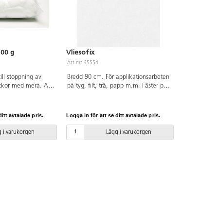
300 g
Vliesofix
Art.nr: 45554
ill stoppning av
Bredd 90 cm. För applikationsarbeten
ockor med mera. Av
på tyg, filt, trä, papp m.m. Fäster på
ber som är OEKO-
båda sidorna. Tål 60 °C tvätt. Endast
klass I (Standard
hela meter. OEKO-TEX®-certifierad,
klass I (Standard 100). PVC-fri.
itt avtalade pris.
Logga in för att se ditt avtalade pris.
 i varukorgen
Lägg i varukorgen