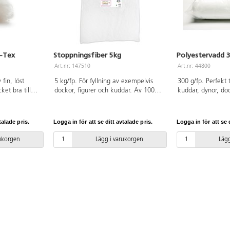
o-Tex
Stoppningsfiber 5kg
Polyestervadd 
Art.nr: 147510
Art.nr: 44800
fin, löst
5 kg/fp. För fyllning av exempelvis
300 g/fp. Perfekt t
et bra till
dockor, figurer och kuddar. Av 100%
kuddar, dynor, d
sedjur etc. Ej
polyester. Oeko-tex.
100% polyesterfi
% polyester
TEX®-certifierad, 
ierad, klass I
100).
talade pris.
Logga in för att se ditt avtalade pris.
Logga in för att se d
rukorgen
Lägg i varukorgen
Lägg