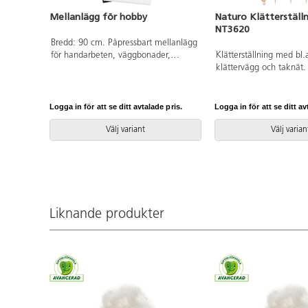
Mellanlägg för hobby
Naturo Klätterställ
NT3620
Bredd: 90 cm. Påpressbart mellanlägg
för handarbeten, väggbonader,
Klätterställning med bl.
bordlöpare, kragar, linning och hobby.
klättervägg och taknät.
Endast hela meter.
installation ska alltid 
manualen användas. De
versionen finns att till
Logga in för att se ditt avtalade pris.
Logga in för att se ditt av
Inkluderar markförankri
Välj variant
Välj varian
Liknande produkter