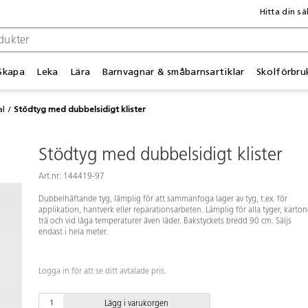
Hitta din sä
Skapa
Leka
Lära
Barnvagnar & småbarnsartiklar
Skolförbru
al
Stödtyg med dubbelsidigt klister
Stödtyg med dubbelsidigt klister
Art.nr: 144419-97
Dubbelhäftande tyg, lämplig för att sammanfoga lager av tyg, t.ex. för
applikation, hantverk eller reparationsarbeten. Lämplig för alla tyger, karton
trä och vid låga temperaturer även läder. Bakstyckets bredd 90 cm. Säljs
endast i hela meter.
Logga in för att se ditt avtalade pris.
Lägg i varukorgen