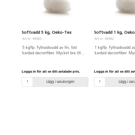
Softvadd 5 kg, Oeko-Tex
Softvadd 1 kg, Oek
Art.nr: 44363
Art.nr: 44362
5 kg/fp. Fyllnadsvadd av fin, löst
1 kg/fp. Fyllnadsvadd av 
kardad dacronfiber. Mycket bra till
kardad dacronfiber. Myck
stoppning av kuddar, gosedjur etc. Av
stoppning av kuddar, go
100%polyester som är OEKO-TEX®-
allergibildande. Av 100
certifierad, klass I (Standard 100).
som är OEKO-TEX®-certif
Logga in för att se ditt avtalade pris.
Logga in för att se ditt av
PVC-fri.
(Standard 100). PVC-fri.
Lägg i varukorgen
Lägg i va