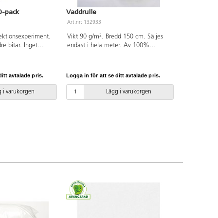
0-pack
Vaddrulle
Art.nr: 132933
lektionsexperiment.
Vikt 90 g/m². Bredd 150 cm. Säljes
re bitar. Inget
endast i hela meter. Av 100%
n.
polyester som är OEKO-TEX®-
certifierad, klass II (Standard 100).
itt avtalade pris.
Logga in för att se ditt avtalade pris.
 i varukorgen
Lägg i varukorgen