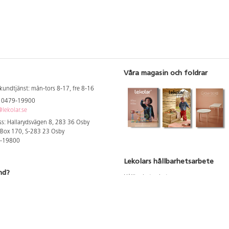
Våra magasin och foldrar
kundtjänst: mån-tors 8-17, fre 8-16
: 0479-19900
lekolar.se
s: Hallarydsvägen 8, 283 36 Osby
 Box 170, S-283 23 Osby
9-19800
Lekolars hållbarhetsarbete
nd?
Hållbarhetsarbete
Hållbarhetsredovisning 2023
 att se dina rabatterade priser
Produktsäkerhet & kvalitet
Giftfri Förskola
a säljare och utbildare