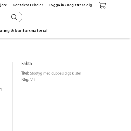
ljare
Kontakta Lekolar
Logga in / Registrera dig
kning & kontorsmaterial
Fakta
Titel:
Stödtyg med dubbelsidigt klister
Färg:
Vit
g,