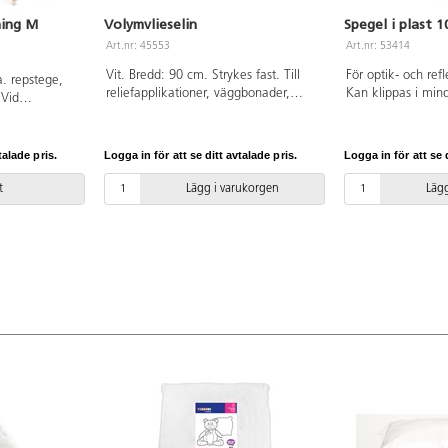
ning M
Volymvlieselin
Spegel i plast 1
Art.nr: 45553
Art.nr: 53414
Vit. Bredd: 90 cm. Strykes fast. Till
För optik- och ref
a. repstege,
reliefapplikationer, väggbonader,
Kan klippas i mind
 Vid
servetter, kuddar, kragar etc. Endast
klister på baksida
den medföljande
hela meter. OEKO-TEX®-certifierad,
n senaste
klass II (Standard 100). PVC-fri.
gå på begäran.
talade pris.
Logga in för att se ditt avtalade pris.
Logga in för att se d
ng K1.
t
Lägg i varukorgen
Lägg