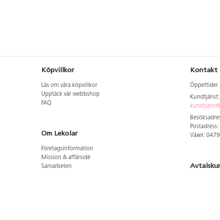
Köpvillkor
Kontakt
Läs om våra köpvillkor
Öppettider 
Upptäck vår webbshop
Kundtjänst
FAQ
kundtjanst@
Besöksadres
Postadress:
Om Lekolar
Växel: 047
Företagsinformation
Mission & affärsidé
Avtalsku
Samarbeten
Aktuellt hos oss
Logga in för
GDPR
Cookie Policy
Whistleblowing
Hitta vår
Lediga jobb
Bruttoprislista lära, skapa, leka 2026-5