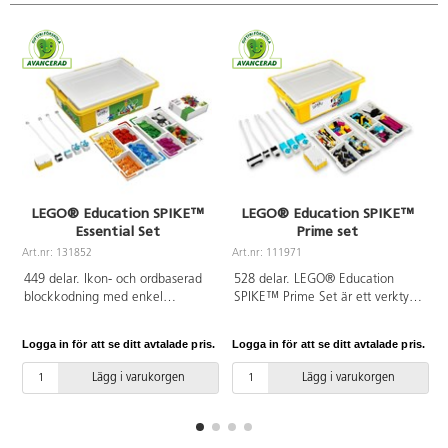
LEGO® Education SPIKE™
LEGO® Education SPIKE™
Essential Set
Prime set
Art.nr: 131852
Art.nr: 111971
A
449 delar. Ikon- och ordbaserad
528 delar. LEGO® Education
blockkodning med enkel
SPIKE™ Prime Set är ett verktyg
maskinvara – inklusive en
för undervisning i
intelligent hubb med två portar,
naturvetenskap, teknik,
Logga in för att se ditt avtalade pris.
Logga in för att se ditt avtalade pris.
L
två små motorer, en ljuspanel
ingenjörsvetenskap, konst och
och en färgsensor – gör
matematik (förkortas STEAM på
Lägg i varukorgen
Lägg i varukorgen
elevernas skapelser levande.
engelska) för elever i årskurs 4-8.
Setet innehåller även ett
LEGO byggdelar kombineras med
färgstarkt urval av LEGO-klossar,
lättanvänd hårdvara och ett
ersättningsdelar och en hållbar
intuitivt programmeringsspråk