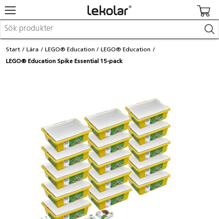
Möbler & inredning
Start
Lära
LEGO® Education
LEGO® Education
Lekplatsutrustning & utemiljö
LEGO® Education Spike Essential 15-pack
Skapa
Leka
Lära
Barnvagnar & småbarnsartiklar
Skolförbrukning & kontorsmaterial
Logga in / Registrera dig
Hitta din säljare
Kontakta Lekolar