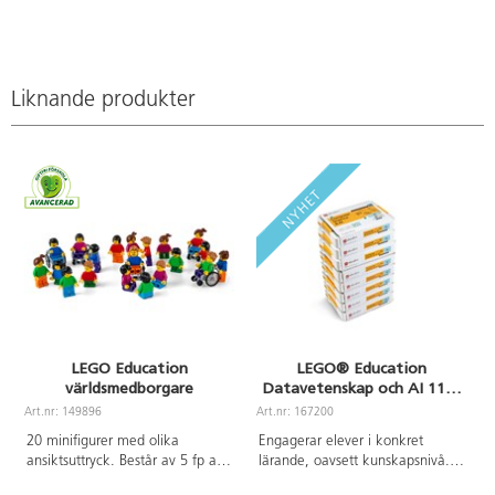
8 cm upphöjd
kant för att
förhindra att
delar faller
av.
Liknande produkter
Hopfällbart
för att ta lite
plats vid
förvaring.
LEGO Education
LEGO® Education
världsmedborgare
Datavetenskap och AI 11+,
paket för 32 elever
Art.nr: 149896
Art.nr: 167200
A
20 minifigurer med olika
Engagerar elever i konkret
ansiktsuttryck. Består av 5 fp av
lärande, oavsett kunskapsnivå.
SPIKE Essentials ersättningspaket
Varje låda innehåller 379