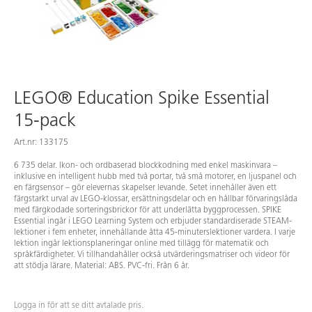
LEGO® Education Spike Essential
15-pack
Art.nr: 133175
6 735 delar. Ikon- och ordbaserad blockkodning med enkel maskinvara –
inklusive en intelligent hubb med två portar, två små motorer, en ljuspanel och
en färgsensor – gör elevernas skapelser levande. Setet innehåller även ett
färgstarkt urval av LEGO-klossar, ersättningsdelar och en hållbar förvaringslåda
med färgkodade sorteringsbrickor för att underlätta byggprocessen. SPIKE
Essential ingår i LEGO Learning System och erbjuder standardiserade STEAM-
lektioner i fem enheter, innehållande åtta 45-minuterslektioner vardera. I varje
lektion ingår lektionsplaneringar online med tillägg för matematik och
språkfärdigheter. Vi tillhandahåller också utvärderingsmatriser och videor för
att stödja lärare. Material: ABS. PVC-fri. Från 6 år.
Logga in för att se ditt avtalade pris.