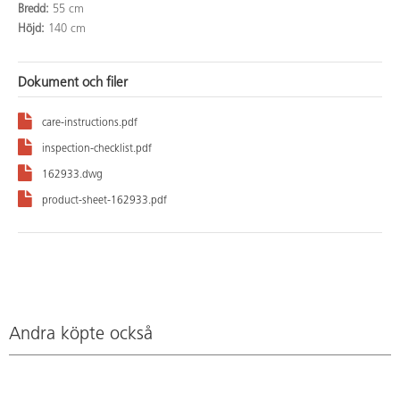
Bredd:
55 cm
Höjd:
140 cm
Dokument och filer
care-instructions.pdf
inspection-checklist.pdf
162933.dwg
product-sheet-162933.pdf
Andra köpte också