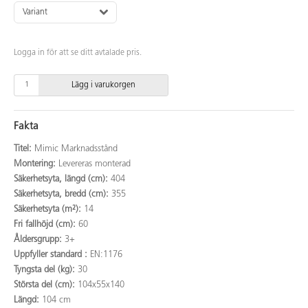
Variant
Logga in för att se ditt avtalade pris.
Lägg i varukorgen
Fakta
Titel:
Mimic Marknadsstånd
Montering:
Levereras monterad
Säkerhetsyta, längd (cm):
404
Säkerhetsyta, bredd (cm):
355
Säkerhetsyta (m²):
14
Fri fallhöjd (cm):
60
Åldersgrupp:
3+
Uppfyller standard :
EN:1176
Tyngsta del (kg):
30
Största del (cm):
104x55x140
Längd:
104 cm