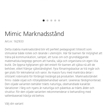
Mimic Marknadsstånd
Art.nr: 162933
Detta stabila marknadsstånd blir ett perfekt pedagogiskt tillskott som
stimulerar både rollek och lärande i utemiljön. Här får barnen får möjlighet att
träna på kommunikation, sampel, att turas om och grundläggande
matematiska begrepp genom att handla, sälja och organisera sin egen lilla
butik. De öppna hyllplanen gör det enkelt för barnen att själva nå allt de
behöver, vilket främjar självständighet. Fyra förvaringsbackar av trä ingår och
ger plats för lekmaterial och varor. Av massiv furu med marknära delar i
slitstarkt robiniaträ för förlängd livslängd på produkten. Marknadsståndet
finns i både oljad och rötskyddsbehandlad variant. Levereras färdigmonterad.
Den oljade varianten behåller träets naturliga, obehandlade karaktär.
Variationer i färg och nyans är naturliga och påverkas av träets ålder och
struktur. För den oljade varianten rekommenderar vi behandling med
vattenbaserad träolja vid behov.
Välj din variant