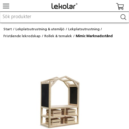
Möbler & inredning
Start
Lekplatsutrustning & utemiljö
Lekplatsutrustning
Lekplatsutrustning & utemiljö
Fristående lekredskap
Rollek & temalek
Mimic Marknadsstånd
Skapa
Leka
Lära
Barnvagnar & småbarnsartiklar
Skolförbrukning & kontorsmaterial
Logga in / Registrera dig
Hitta din säljare
Kontakta Lekolar