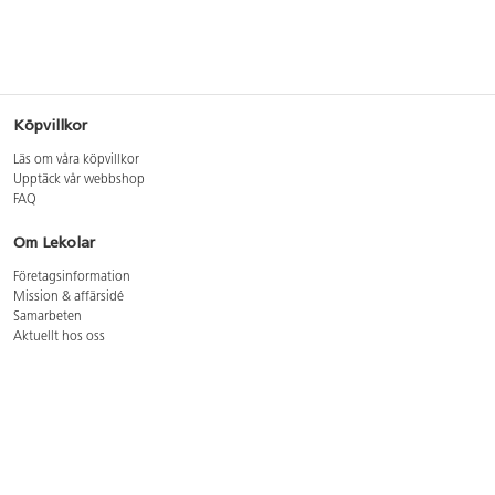
Köpvillkor
Läs om våra köpvillkor
Upptäck vår webbshop
FAQ
Om Lekolar
Företagsinformation
Mission & affärsidé
Samarbeten
Aktuellt hos oss
GDPR
Cookie Policy
Whistleblowing
Lediga jobb
Bruttoprislista lära, skapa, leka 2026-5
Bruttoprislista möbler 2026-3
Bruttoprislista lekplatsutrustning och utemiljö 2026-3