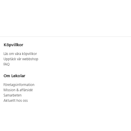
Köpvillkor
Läs om våra köpvillkor
Upptäck vår webbshop
FAQ
Om Lekolar
Företagsinformation
Mission & affärsidé
Samarbeten
Aktuellt hos oss
GDPR
Cookie Policy
Whistleblowing
Lediga jobb
Bruttoprislista lära, skapa, leka 2026-5