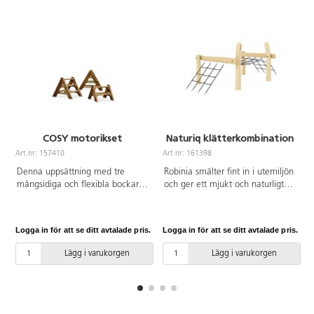
COSY motorikset
Naturiq klätterkombination
Art.nr: 157410
Art.nr: 161398
A
Denna uppsättning med tre
Robinia smälter fint in i utemiljön
mångsidiga och flexibla bockar
och ger ett mjukt och naturligt
uppmuntrar till aktiv lek i
intryck. På detta klätternät kan
utomhusmiljön. Bockarna är i 3
flera barn klättra samtidigt och
olika höjder och öppna för olika
utmanas i att försöka ta sig över
Logga in för att se ditt avtalade pris.
Logga in för att se ditt avtalade pris.
L
slags användning. Skapa en
bjälken och vidare ut på
hinderbana genom att klättra,
klätterbron. I klättring utvecklas
Lägg i varukorgen
Lägg i varukorgen
balansera eller använd för
barnens motoriska färdigheter
äventyrlig rollek. Tillverkade av
och kräver både koordination
FSC-certifierad furu som är
och kroppsmedvetenhet. Barnen
rötskyddbehandlad. Tas in när de
uppskattar den aktiva och
inte används. Höjd på bockarna
äventyrliga leken som