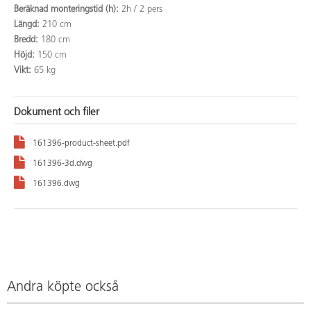
Beräknad monteringstid (h):
2h / 2 pers
Längd:
210 cm
Bredd:
180 cm
Höjd:
150 cm
Vikt:
65 kg
Dokument och filer
161396-product-sheet.pdf
161396-3d.dwg
161396.dwg
Andra köpte också