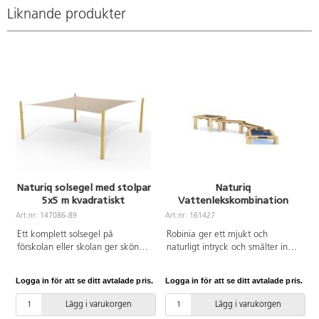
är 50 cm, 64 cm och 79 cm. Köp
uppmuntrar till rörelseglädje.
Liknande produkter
gärna till plank 161298 för att
Tillverkad av FSC-certifierad
utöka möjligheterna till en
Robinia, ett träslag med hög
varierad hinderbana.
motståndskraft mot
väderpåverkan. Det har
förmågan att absorbera minimalt
med vatten och utmärker sig
genom sin extremt långa
hållbarhet. Monteras enligt
installationsmanual
Naturiq solsegel med stolpar
Naturiq
5x5 m kvadratiskt
Vattenlekskombination
A
Art.nr: 147086-89
Art.nr: 161427
Ett komplett solsegel på
Robinia ger ett mjukt och
förskolan eller skolan ger skön
naturligt intryck och smälter in
och svalkande skugga under
fint i utemiljön. Denna
varma dagar och skyddar mot
kombination består av 2
Logga in för att se ditt avtalade pris.
Logga in för att se ditt avtalade pris.
L
starka UV-strålar. Ett solsegel
vattenbord med 2 vattenrännor.
skapar möjligheter för
Den transparenta botten
Lägg i varukorgen
Lägg i varukorgen
rumsskapade i utemiljön och
uppmuntrar till praktiskt