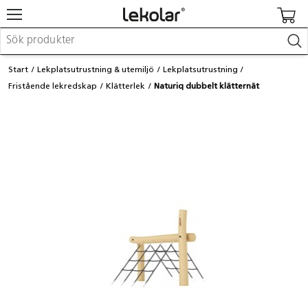
Möbler & inredning
Start
Lekplatsutrustning & utemiljö
Lekplatsutrustning
Lekplatsutrustning & utemiljö
Fristående lekredskap
Klätterlek
Naturiq dubbelt klätternät
Skapa
Leka
Lära
Barnvagnar & småbarnsartiklar
Skolförbrukning & kontorsmaterial
Logga in / Registrera dig
Hitta din säljare
Kontakta Lekolar