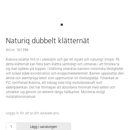
Naturiq dubbelt klätternät
Art.nr: 161396
Robinia smälter fint in i utemiljön och ger ett mjukt och naturligt intryck. På
detta klätternät kan flera barn klättra samtidigt och utmanas i att försöka ta
sig över bjälken på toppen. I klättring utvecklas barnens motoriska färdigheter
och kräver både koordination och kroppsmedvetenhet. Barnen uppskattar den
aktiva och äventyrliga leken som uppmuntrar till rörelseglädje. Tillverkad av
FSC-certifierad Robinia, ett träslag med hög motståndskraft mot
väderpåverkan. Det har förmågan att absorbera minimalt med vatten och
utmärker sig genom sin extremt långa hållbarhet. Monteras enligt
installationsmanual
Logga in för att se ditt avtalade pris.
Lägg i varukorgen