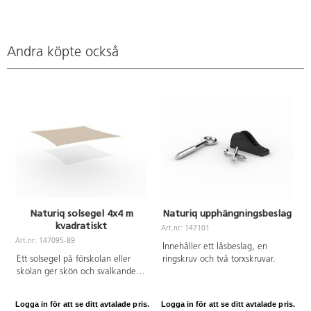
Andra köpte också
Naturiq solsegel 4x4 m
Naturiq upphängningsbeslag
kvadratiskt
Art.nr: 147101
Art.nr: 147095-89
A
Innehåller ett låsbeslag, en
Ett solsegel på förskolan eller
ringskruv och två torxskruvar.
skolan ger skön och svalkande
skugga under varma dagar och
skyddar mot starka UV-strålar. Ett
Logga in för att se ditt avtalade pris.
Logga in för att se ditt avtalade pris.
L
solsegel skapar möjligheter för