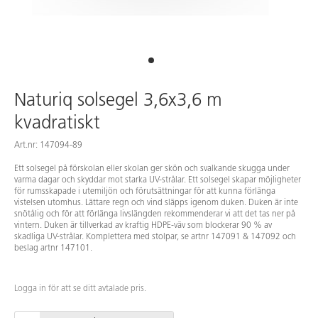
Naturiq solsegel 3,6x3,6 m
kvadratiskt
Art.nr: 147094-89
Ett solsegel på förskolan eller skolan ger skön och svalkande skugga under
varma dagar och skyddar mot starka UV-strålar. Ett solsegel skapar möjligheter
för rumsskapade i utemiljön och förutsättningar för att kunna förlänga
vistelsen utomhus. Lättare regn och vind släpps igenom duken. Duken är inte
snötålig och för att förlänga livslängden rekommenderar vi att det tas ner på
vintern. Duken är tillverkad av kraftig HDPE-väv som blockerar 90 % av
skadliga UV-strålar. Komplettera med stolpar, se artnr 147091 & 147092 och
beslag artnr 147101.
Logga in för att se ditt avtalade pris.