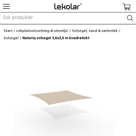
Möbler & inredning
Start
Lekplatsutrustning & utemiljö
Solsegel, sand & vattenlek
Lekplatsutrustning & utemiljö
Solsegel
Naturiq solsegel 3,6x3,6 m kvadratiskt
Skapa
Leka
Lära
Barnvagnar & småbarnsartiklar
Skolförbrukning & kontorsmaterial
Logga in / Registrera dig
Hitta din säljare
Kontakta Lekolar