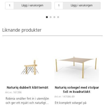
rumsskapade i utemiljön och
Lägg i varukorgen
Lägg i varukorgen
förutsättningar för att kunna
förlänga vistelsen utomhus.
Lättare regn och vind släpps
igenom duken. Duken är inte
snötålig och för att förlänga
livslängden rekommenderar vi att
Liknande produkter
det tas ner på vintern. Duken är
tillverkad av kraftig HDPE-väv
som blockerar 90 % av skadliga
UV-strålar. Komplettera med
stolpar, se artnr 147091 &
147092 och beslag artnr 147101.
Naturiq dubbelt klätternät
Naturiq solsegel med stolpar
5x5 m kvadratiskt
Art.nr: 161396
Art.nr: 147086-89
A
Robinia smälter fint in i utemiljön
och ger ett mjukt och naturligt
Ett komplett solsegel på