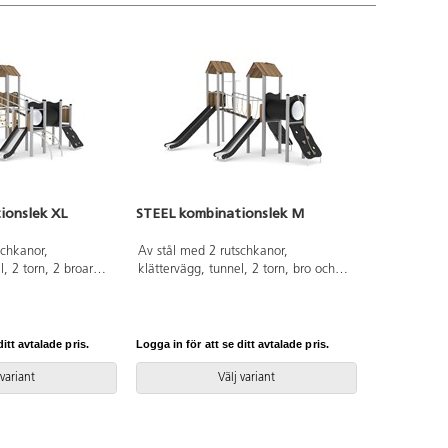
ionslek XL
STEEL kombinationslek M
schkanor,
Av stål med 2 rutschkanor,
l, 2 torn, 2 broar
klättervägg, tunnel, 2 torn, bro och
ng. HDPE-paneler i
brandmansstång. HDPE-paneler i
PL-paneler i övriga
multifärgad och HPL-paneler i övriga
ation ska alltid den
färger. Vid installation ska alltid den
alen användas.
medföljande manualen användas.
itt avtalade pris.
Logga in för att se ditt avtalade pris.
nen finns att tillgå
Den senaste versionen finns att tillgå
antörens
på begäran. Leverantörens
 variant
Välj variant
el 0208 Inkluderar
artikelnummer Steel 0205 Inkluderar
1.
markförankring K1.