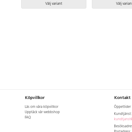
0814 Inkluderar markförankring K1.
Välj variant
Välj varian
Köpvillkor
Kontakt
Läs om våra köpvillkor
Öppettider 
Upptäck vår webbshop
Kundtjänst
FAQ
kundtjanst@
Besöksadres
Postadress: