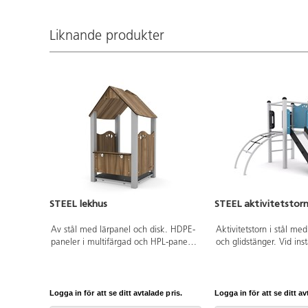
Liknande produkter
STEEL lekhus
STEEL aktivitetstor
Av stål med lärpanel och disk. HDPE-
Aktivitetstorn i stål me
paneler i multifärgad och HPL-paneler
och glidstänger. Vid inst
i övriga färger. Vid installation ska
alltid den medföljande
alltid den medföljande manualen
användas. Den senaste 
användas. Den senaste versionen
finns att tillgå på begär
finns att tillgå på begäran.
Leverantörens artikeln
Logga in för att se ditt avtalade pris.
Logga in för att se ditt av
Leverantörens artikelnummer Steel
0200 Inkluderar markfö