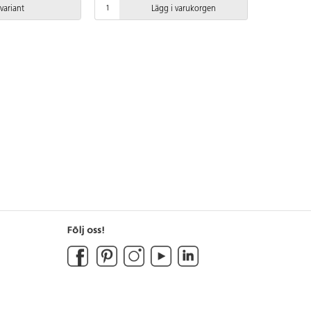
finns att tillgå på begäran.
 variant
Lägg i varukorgen
Leverantörens artikelnummer STEEL
0206S1 Inkluderar markförankring
K1.
Följ oss!