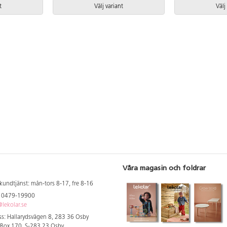
på begäran. Leverantörens
t
Välj variant
Välj
artikelnummer Steel 0208 Inkluderar
markförankring K1.
Våra magasin och foldrar
kundtjänst: mån-tors 8-17, fre 8-16
: 0479-19900
lekolar.se
s: Hallarydsvägen 8, 283 36 Osby
 Box 170, S-283 23 Osby