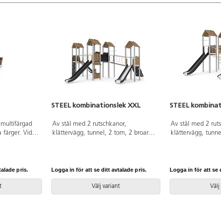
STEEL kombinationslek XXL
STEEL kombinat
 multifärgad
Av stål med 2 rutschkanor,
Av stål med 2 rut
 färger. Vid
klättervägg, tunnel, 2 torn, 2 broar
klättervägg, tunne
den medföljande
och brandmansstång. HDPE-paneler i
och brandmansstå
n senaste
multifärgad och HPL-paneler i övriga
multifärgad och H
gå på begäran.
färger. Vid installation ska alltid den
färger. Vid install
ummer Steel
medföljande manualen användas.
medföljande manu
talade pris.
Logga in för att se ditt avtalade pris.
Logga in för att se d
rankring K1.
Den senaste versionen finns att tillgå
Den senaste versio
på begäran. Leverantörens
på begäran. Lever
t
Välj variant
Välj
artikelnummer Steel 0209 Inkluderar
artikelnummer Ste
markförankring K1.
markförankring K