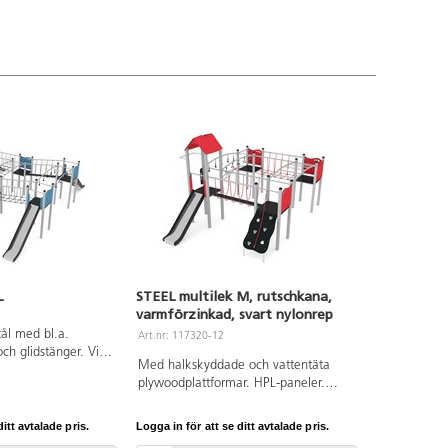
L
STEEL multilek M, rutschkana,
varmförzinkad, svart nylonrep
stål med bl.a.
Art.nr: 117320-12
och glidstänger. Vid
Med halkskyddade och vattentäta
lltid den medföljande
plywoodplattformar. HPL-paneler.
s. Den senaste
Nedgrävning. Vid installation ska
t tillgå på begäran.
alltid den medföljande manualen
ikelnummer Steel
itt avtalade pris.
Logga in för att se ditt avtalade pris.
användas. Den senaste versionen
arkförankring K1.