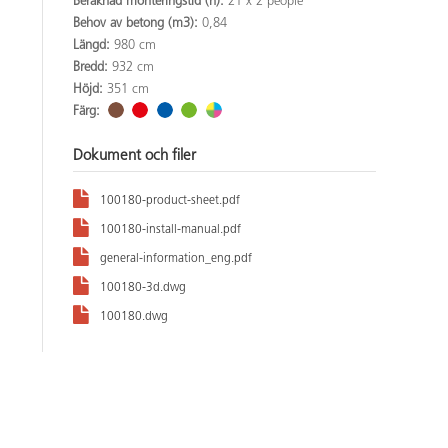
Beräknad monteringstid (h):
21 x 2 people
Behov av betong (m3):
0,84
Längd:
980 cm
Bredd:
932 cm
Höjd:
351 cm
Färg:
Dokument och filer
100180-product-sheet.pdf
100180-install-manual.pdf
general-information_eng.pdf
100180-3d.dwg
100180.dwg