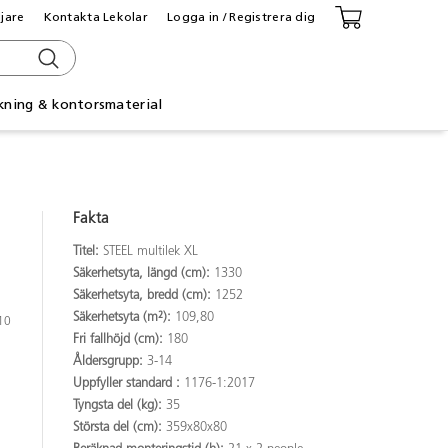
ljare
Kontakta Lekolar
Logga in / Registrera dig
kning & kontorsmaterial
Fakta
Titel:
STEEL multilek XL
Säkerhetsyta, längd (cm):
1330
Säkerhetsyta, bredd (cm):
1252
Säkerhetsyta (m²):
109,80
210
Fri fallhöjd (cm):
180
Åldersgrupp:
3-14
Uppfyller standard :
1176-1:2017
Tyngsta del (kg):
35
Största del (cm):
359x80x80