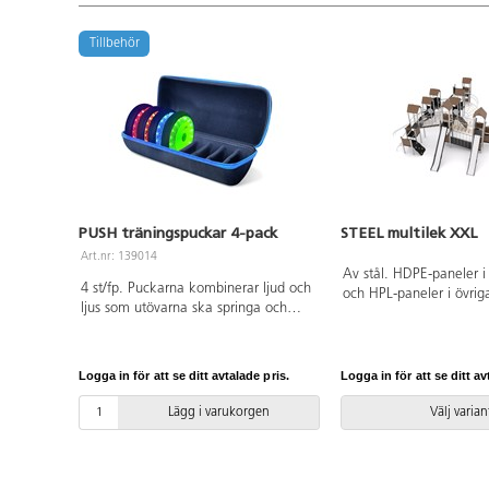
Tillbehör
PUSH träningspuckar 4-pack
STEEL multilek XXL
Art.nr: 139014
Av stål. HDPE-paneler i
4 st/fp. Puckarna kombinerar ljud och
och HPL-paneler i övriga
ljus som utövarna ska springa och
installation ska alltid 
släcka. De styrs med en kostnadsfri
manualen användas. De
app och passar både nybörjare och
versionen finns att till
avancerade utövare. Puckarna är
Leverantörens artikeln
Logga in för att se ditt avtalade pris.
Logga in för att se ditt av
återuppladdningsbara och batterierna
0211 Inkluderar markfö
håller för ca 8 timmars kontinuerligt
Lägg i varukorgen
Välj varian
användande. Kablar, laddningshub
och förvaringsväska medföljer.
Förvaras inomhus.