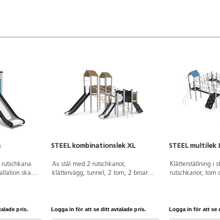
n
STEEL kombinationslek XL
STEEL multilek 
d rutschkana
Av stål med 2 rutschkanor,
Klätterställning i 
allation ska
klättervägg, tunnel, 2 torn, 2 broar
rutschkanor, torn 
 manualen
och brandmansstång. HDPE-paneler i
installation ska a
versionen
multifärgad och HPL-paneler i övriga
manualen använda
an.
färger. Vid installation ska alltid den
versionen finns at
ummer Steel
medföljande manualen användas.
Leverantörens art
talade pris.
Logga in för att se ditt avtalade pris.
Logga in för att se d
rankring K1.
Den senaste versionen finns att tillgå
0214 Inkluderar m