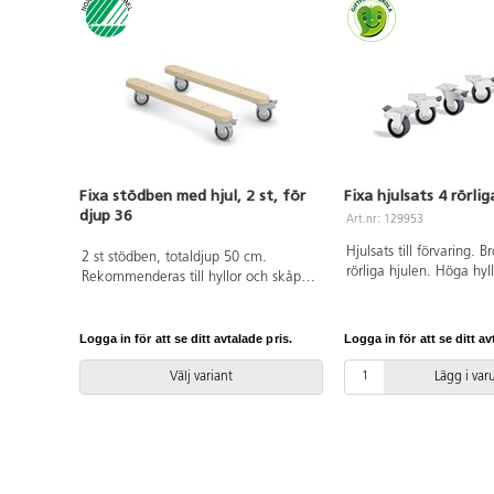
är med
högtryckslaminat.
Björk och
vitpigmenterad
är helt i 18 mm
plywood. Mått:
B59xH79 cm.
Djup i 36 eller
46 cm.
Fixa stödben med hjul, 2 st, för
Fixa hjulsats 4 rörli
djup 36
Art.nr: 129953
Hjulsats till förvaring. 
2 st stödben, totaldjup 50 cm.
rörliga hjulen. Höga hyl
Rekommenderas till hyllor och skåp
ökad tipprisk, särskilt 
över 80 cm för att eliminera
fritt i rummet. Ska hylla
tipprisken. Med 2 låsbara hjul på
i rummet ska stödben 
varje stödben. Svanenmärkt,
Logga in för att se ditt avtalade pris.
Logga in för att se ditt av
Undvik att placera tung
licensnummer 5031 0099.
högt upp i hyllan. Låt i
Välj variant
Lägg i va
själva förflytta hyllan.