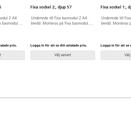
5
Fixa sockel 2:, djup 57
Fixa sockel 1:, 
modul 2 A4
Underrede till Fixa basmodul 2 A4
Underrede till Fi
a basmodul.
bredd. Monteras på Fixa basmodul.
bredd. Monteras 
ummer 5031
Svanenmärkt, licensnummer 5031
Svanenmärkt, li
0099.
0099.
talade pris.
Logga in för att se ditt avtalade pris.
Logga in för att se d
t
Välj variant
Välj