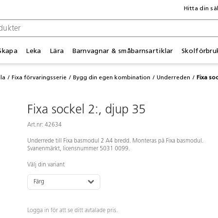
Hitta din sä
Skapa
Leka
Lära
Barnvagnar & småbarnsartiklar
Skolförbru
la
Fixa förvaringsserie
Bygg din egen kombination
Underreden
Fixa soc
Fixa sockel 2:, djup 35
Art.nr: 42634
Underrede till Fixa basmodul 2 A4 bredd. Monteras på Fixa basmodul.
Svanenmärkt, licensnummer 5031 0099.
Välj din variant
Färg
Logga in för att se ditt avtalade pris.