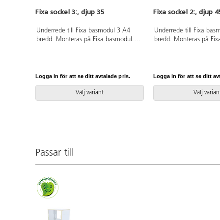
Fixa sockel 3:, djup 35
Fixa sockel 2:, djup 4
Underrede till Fixa basmodul 3 A4
Underrede till Fixa bas
bredd. Monteras på Fixa basmodul.
bredd. Monteras på Fix
Svanenmärkt, licensnummer 5031
Svanenmärkt, licensn
0099.
0099.
Logga in för att se ditt avtalade pris.
Logga in för att se ditt av
Välj variant
Välj varian
Passar till