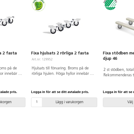
ga 2 fasta
Fixa hjulsats 2 rörliga 2 fasta
Fixa stödben med
djup 46
Art.nr: 129952
Broms på de
Hjulsats till förvaring. Broms på de
2 st stödben, tota
lor innebär en
rörliga hjulen. Höga hyllor innebär en
Rekommenderas til
vid användning
ökad tipprisk, särskilt vid användning
över 80 cm för att
n placeras fritt
fritt i rummet. Ska hyllan placeras fritt
tipprisken. Med 2 
användas.
i rummet ska stödben användas.
varje stödben. Sv
talade pris.
Logga in för att se ditt avtalade pris.
Logga in för att se d
a föremål
Undvik att placera tunga föremål
licensnummer 503
nte barnen
högt upp i hyllan. Låt inte barnen
rukorgen
Lägg i varukorgen
Välj
själva förflytta hyllan.