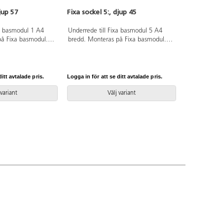
djup 57
Fixa sockel 5:, djup 45
xa basmodul 1 A4
Underrede till Fixa basmodul 5 A4
på Fixa basmodul.
bredd. Monteras på Fixa basmodul.
censnummer 5031
Svanenmärkt, licensnummer 5031
0099.
itt avtalade pris.
Logga in för att se ditt avtalade pris.
 variant
Välj variant