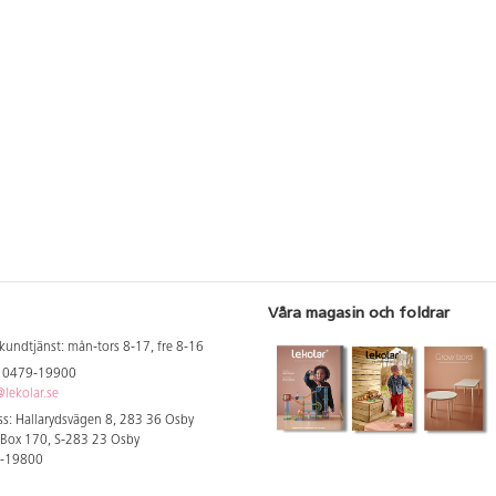
Våra magasin och foldrar
kundtjänst: mån-tors 8-17, fre 8-16
: 0479-19900
lekolar.se
s: Hallarydsvägen 8, 283 36 Osby
 Box 170, S-283 23 Osby
9-19800