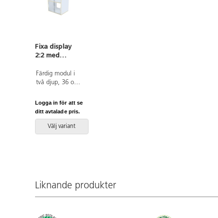
Fixa display
2:2 med
skjutdörrar
och rygg i
Färdig modul i
plexi D36 D46
två djup, 36 och
46 cm.
Skjutdörrar i
Logga in för att se
plexi med två
ditt avtalade pris.
skjutdörrar.
Baksida i plexi.
Välj variant
Köp gärna till till
hjul, sockel eller
ben. Vid hjul,
använd de som
innehåller två
fasta och två
Liknande produkter
rörliga. Gjord i
16 mm
björkplywood.
Färger med HT