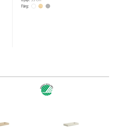
Djup:
35 cm
Färg: