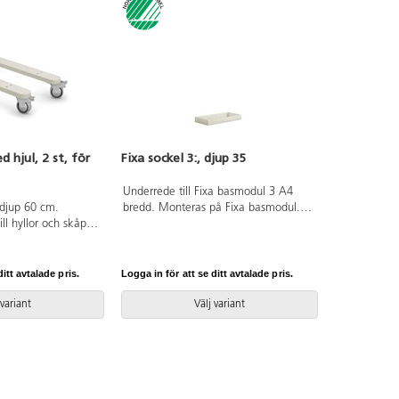
 hjul, 2 st, för
Fixa sockel 3:, djup 35
Underrede till Fixa basmodul 3 A4
ldjup 60 cm.
bredd. Monteras på Fixa basmodul.
l hyllor och skåp
Svanenmärkt, licensnummer 5031
 eliminera
0099.
låsbara hjul på
anenmärkt,
itt avtalade pris.
Logga in för att se ditt avtalade pris.
1 0099.
 variant
Välj variant