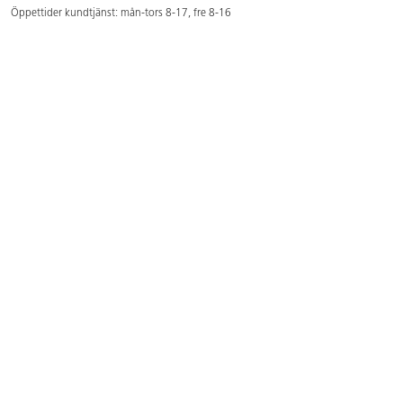
Öppettider kundtjänst: mån-tors 8-17, fre 8-16
Kundtjänst: 0479-19900
kundtjanst@lekolar.se
Besöksadress: Hallarydsvägen 8, 283 36 Osby
Postadress: Box 170, S-283 23 Osby
Växel: 0479-19800
Avtalskund?
Logga in för att se dina rabatterade priser
Hitta våra säljare och utbildare
Här hittar du säljaren i din kommun
Här hittar du våra utbildningar/mässor
Här hittar du våra showrooms
Våra magasin och foldrar