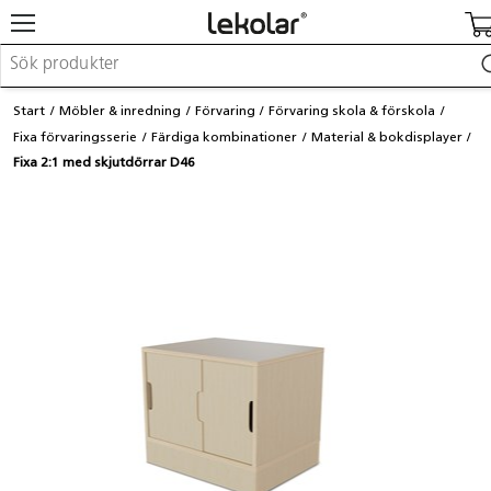
Möbler & inredning
Start
Möbler & inredning
Förvaring
Förvaring skola & förskola
Lekplatsutrustning & utemiljö
Fixa förvaringsserie
Färdiga kombinationer
Material & bokdisplayer
Skapa
Fixa 2:1 med skjutdörrar D46
Leka
Lära
Barnvagnar & småbarnsartiklar
Skolförbrukning & kontorsmaterial
Logga in / Registrera dig
Hitta din säljare
Kontakta Lekolar