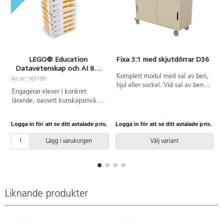
LEGO® Education
Fixa 3:1 med skjutdörrar D36
Datavetenskap och AI 8+,
paket för 32 elever
Komplett modul med val av ben,
Art.nr: 167199
A
hjul eller sockel. Vid val av ben
Engagerar elever i konkret
och sockel ingår vinkelbeslag att
lärande, oavsett kunskapsnivå.
fästa i vägg. Hjul med 2 fasta
Varje låda innehåller 321
och 2 rörliga med lås. Stomme
LEGO®-klossar, dubbelmotor,
gjord i 18 mm plywood.
Logga in för att se ditt avtalade pris.
Logga in för att se ditt avtalade pris.
L
färgsensor, anslutningskort och
Skjutdörrar med handhål i 4 mm
bygginstruktioner, vilket ger fyra
björkfaner.
Lägg i varukorgen
Välj variant
elever möjligheter att samarbeta
och lösa olika lektioner på ett
engagerat och inkluderande vis.
Varje lektion uppmuntrar till
utveckling av datalogiskt
tänkande, inklusive
Liknande produkter
problemlösning, logik och
kreativitet, och stärker eleverna
att bli trygga navigatörer i en AI-