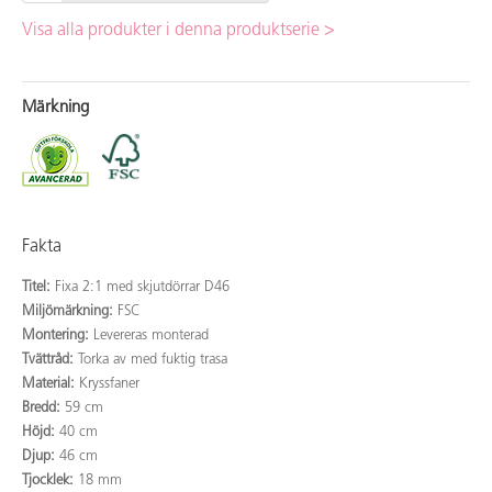
Visa alla produkter i denna produktserie >
Märkning
Fakta
Titel:
Fixa 2:1 med skjutdörrar D46
Miljömärkning:
FSC
Montering:
Levereras monterad
Tvättråd:
Torka av med fuktig trasa
Material:
Kryssfaner
Bredd:
59 cm
Höjd:
40 cm
Djup:
46 cm
Tjocklek:
18 mm