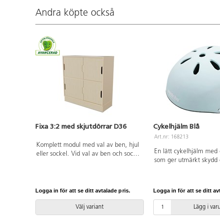
Andra köpte också
Fixa 3:2 med skjutdörrar D36
Cykelhjälm Blå
Art.nr: 168213
Komplett modul med val av ben, hjul
En lätt cykelhjälm med
eller sockel. Vid val av ben och sockel
som ger utmärkt skydd 
ingår vinkelbeslag att fästa i vägg.
vid cykling och andra ak
Hjul med 2 fasta och 2 rörliga med
justerbar ratt i nacken f
lås. Stomme gjord i 18 mm plywood.
möjliga passform. Lämpl
Skjutdörrar med handhål i 4 mm
Logga in för att se ditt avtalade pris.
Logga in för att se ditt av
med en huvudomkrets 
björkfaner.
Godkänd enligt EN 108
Välj variant
Lägg i va
(EU) 2016/425. Av PVC