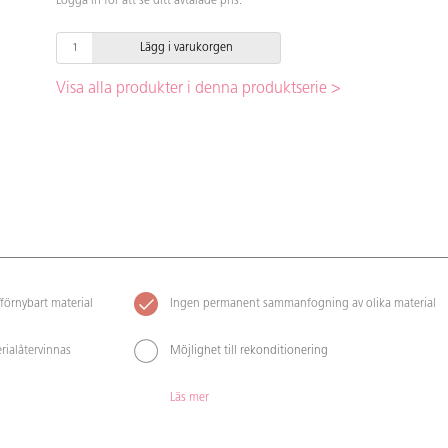
Logga in för att se ditt avtalade pris.
Lägg i varukorgen
Visa alla produkter i denna produktserie >
förnybart material
Ingen permanent sammanfogning av olika material
rialåtervinnas
Möjlighet till rekonditionering
Läs mer