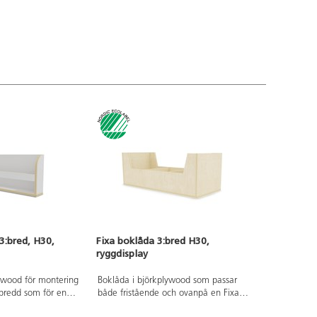
3:bred, H30,
Fixa boklåda 3:bred H30,
ryggdisplay
lywood för montering
Boklåda i björkplywood som passar
redd som för en
både fristående och ovanpå en Fixa
många olika
3:1. Böckerna placeras med ryggarna