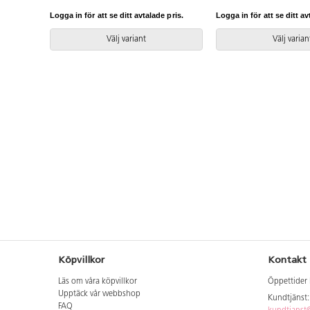
i många olika laminatfärger. Björk
förses med ben, plint, so
och vitpigmenterad är helt i plywood.
för Fixa. Björk och vitp
Logga in för att se ditt avtalade pris.
Logga in för att se ditt av
Svanenmärkt, licensnummer 5031
i plywood; färgade med
0099.
Svanenmärkt, licensn
Välj variant
Välj varian
0099.
Köpvillkor
Kontakt
Läs om våra köpvillkor
Öppettider 
Upptäck vår webbshop
Kundtjänst
FAQ