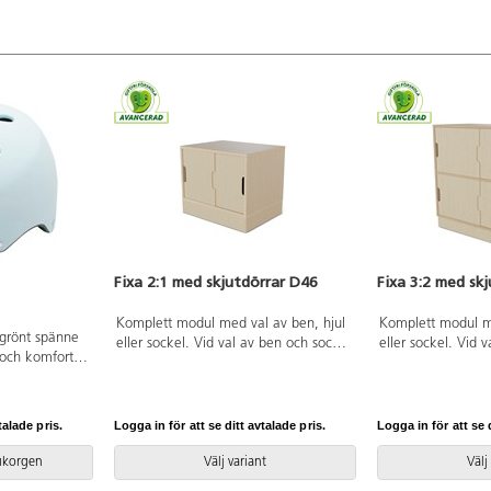
Fixa 2:1 med skjutdörrar D46
Fixa 3:2 med sk
Komplett modul med val av ben, hjul
Komplett modul me
 grönt spänne
eller sockel. Vid val av ben och sockel
eller sockel. Vid 
och komfort
ingår vinkelbeslag att fästa i vägg.
ingår vinkelbeslag 
tiviteter. Med
Hjul med 2 fasta och 2 rörliga med
Hjul med 2 fasta 
ör bästa
lås. Stomme gjord i 18 mm plywood.
lås. Stomme gjor
ig för barn
Skjutdörrar med handhål i 4 mm
Skjutdörrar med 
talade pris.
Logga in för att se ditt avtalade pris.
Logga in för att se d
på 51-55 cm.
björkfaner.
björkfaner.
0:2013 och
rukorgen
Välj variant
Välj
 utan