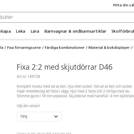
Hitta din sä
Skapa
Leka
Lära
Barnvagnar & småbarnsartiklar
Skolförbru
la
Fixa förvaringsserie
Färdiga kombinationer
Material & bokdisplayer
Fixa 2:2 med skjutdörrar D46
Art.nr: 149728
Komplett modul med val av ben, hjul eller sockel. Vid val av ben och sockel
ingår vinkelbeslag att fästa i vägg. Hjul med 2 fasta och 2 rörliga med lås.
Stomme gjord i 18 mm plywood. Skjutdörrar med handhål i 4 mm björkfane
Välj din variant
Färg