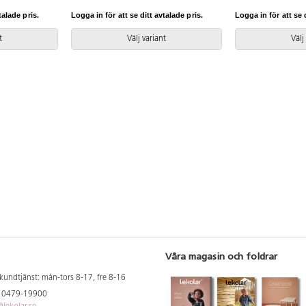
ckel eller hjul
Svanenmärkt, licensnummer 5031
laminatfärger. Bjö
igmenterad helt
0099.
plywood. Svanenm
talade pris.
Logga in för att se ditt avtalade pris.
Logga in för att se d
 laminat.
licensnummer 503
ummer 5031
t
Välj variant
Välj
Våra magasin och foldrar
kundtjänst: mån-tors 8-17, fre 8-16
: 0479-19900