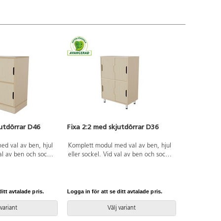
jutdörrar D46
Fixa 2:2 med skjutdörrar D36
d val av ben, hjul
Komplett modul med val av ben, hjul
val av ben och sockel
eller sockel. Vid val av ben och sockel
att fästa i vägg.
ingår vinkelbeslag att fästa i vägg.
och 2 rörliga med
Hjul med 2 fasta och 2 rörliga med
d i 18 mm plywood.
lås. Stomme gjord i 18 mm plywood.
handhål i 4 mm
Skjutdörrar med handhål i 4 mm
itt avtalade pris.
Logga in för att se ditt avtalade pris.
björkfaner.
 variant
Välj variant