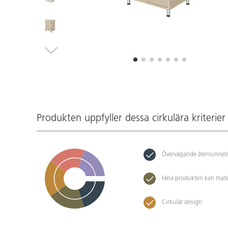
Produkten uppfyller dessa cirkulära kriterier
Övervägande återvunnet/
Hela produkten kan mate
Cirkulär design