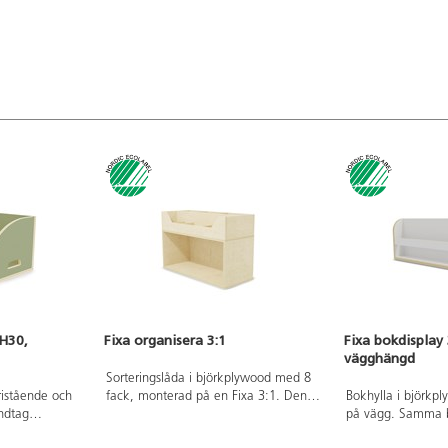
 2-7 år.
 H30,
Fixa organisera 3:1
Fixa bokdisplay 
vägghängd
Sorteringslåda i björkplywood med 8
ristående och
fack, monterad på en Fixa 3:1. Den
Bokhylla i björkp
ndtag
kan med fördel monteras på Fixa
på vägg. Samma b
. Boklådan kan
ben, plint, sockel eller hjul.
Fixa 3:1. Finns i 