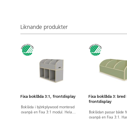
förbjudna ftalater. Ålder
Liknande produkter
Fixa boklåda 3:1, frontdisplay
Fixa boklåda 3: bred
frontdisplay
Boklåda i björkplywood monterad
ovanpå en Fixa 3:1 modul. Hela
Boklådan passar både f
modulen kan med fördel monteras på
ovanpå en Fixa 3:1. Ha
Fixa ben, plint, sockel eller hjul. Finns
underlättar förflyttning