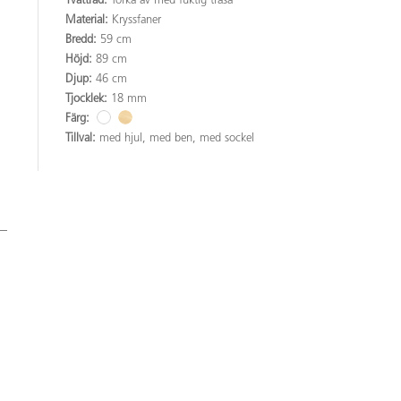
Tvättråd:
Torka av med fuktig trasa
Material:
Kryssfaner
Bredd:
59 cm
Höjd:
89 cm
Djup:
46 cm
Tjocklek:
18 mm
Färg:
Tillval:
med hjul, med ben, med sockel