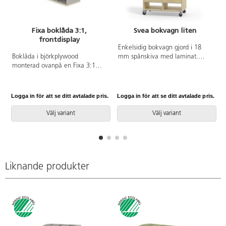
Fixa boklåda 3:1,
Svea bokvagn liten
frontdisplay
Enkelsidig bokvagn gjord i 18
Boklåda i björkplywood
mm spånskiva med laminat.
monterad ovanpå en Fixa 3:1
Kantband i plywoodlook. Fyra
modul. Hela modulen kan med
hjul varav två är låsbara och
fördel monteras på Fixa ben,
rörliga, två fasta. Totalhöjd 80
plint, sockel eller hjul. Finns i
cm. Höjd framkant hylla 8 cm.
Logga in för att se ditt avtalade pris.
Logga in för att se ditt avtalade pris.
L
många olika laminatfärger. Björk
Höjd bakkant på de två främre
och vitpigmenterad är helt i
hylla 23 cm. Översta bakkanten
Välj variant
Välj variant
plywood. Svanenmärkt,
är 18 cm. Djup varje hylla 12 cm.
licensnummer 5031 0099.
Fackmått nederst 14,5 cm hög,
bredd 37 cm. 40,5 djup.
Liknande produkter