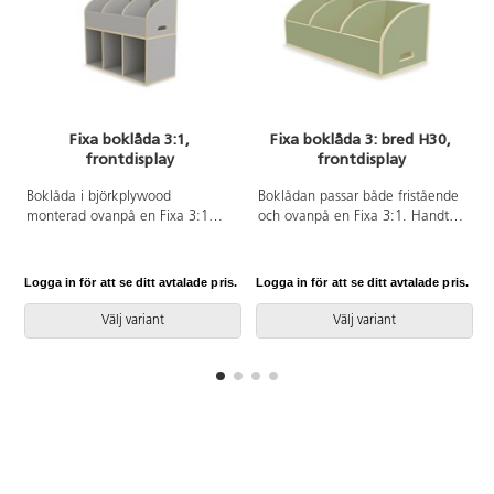
Fixa boklåda 3:1,
Fixa boklåda 3: bred H30,
frontdisplay
frontdisplay
Boklåda i björkplywood
Boklådan passar både fristående
monterad ovanpå en Fixa 3:1
och ovanpå en Fixa 3:1. Handtag
modul. Hela modulen kan med
underlättar förflyttning. Boklådan
fördel monteras på Fixa ben,
kan förses med ben, plint, sockel
plint, sockel eller hjul. Finns i
eller hjul för Fixa. Björk och
Logga in för att se ditt avtalade pris.
Logga in för att se ditt avtalade pris.
L
många olika laminatfärger. Björk
vitpigmenterad helt i plywood;
och vitpigmenterad är helt i
färgade med laminat.
Välj variant
Välj variant
plywood. Svanenmärkt,
Svanenmärkt, licensnummer
licensnummer 5031 0099.
5031 0099.