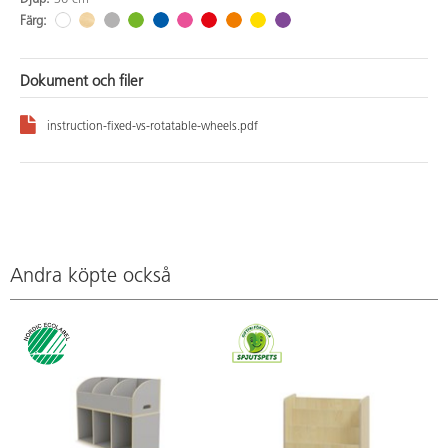
Färg:
Dokument och filer
instruction-fixed-vs-rotatable-wheels.pdf
Andra köpte också