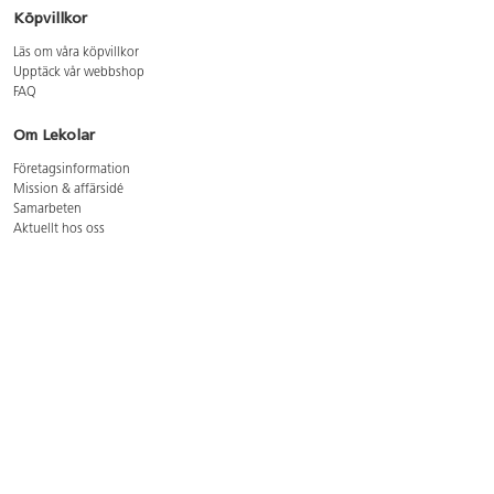
Köpvillkor
Läs om våra köpvillkor
Upptäck vår webbshop
FAQ
Om Lekolar
Företagsinformation
Mission & affärsidé
Samarbeten
Aktuellt hos oss
GDPR
Cookie Policy
Whistleblowing
Lediga jobb
Bruttoprislista lära, skapa, leka 2026-5
Bruttoprislista möbler 2026-3
Bruttoprislista lekplatsutrustning och utemiljö 2026-3
Kontakt
Öppettider kundtjänst: mån-tors 8-17, fre 8-16
Kundtjänst: 0479-19900
kundtjanst@lekolar.se