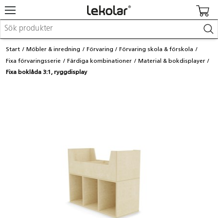
Möbler & inredning
Start
Möbler & inredning
Förvaring
Förvaring skola & förskola
Lekplatsutrustning & utemiljö
Fixa förvaringsserie
Färdiga kombinationer
Material & bokdisplayer
Skapa
Fixa boklåda 3:1, ryggdisplay
Leka
Lära
Barnvagnar & småbarnsartiklar
Skolförbrukning & kontorsmaterial
Logga in / Registrera dig
Hitta din säljare
Kontakta Lekolar