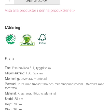
Lägg i varukorgen
Visa alla produkter i denna produktserie >
Märkning
Fakta
Titel:
Fixa boklåda 3:1, ryggdisplay
Miljömärkning:
FSC, Svanen
Montering:
Levereras monterad
Tvättråd:
Torka med fuktad trasa och milt rengöringsmedel. Eftertorka med
torr trasa.
Material:
Kryssfaner, Högtryckslaminat
Bredd:
88 cm
Höjd:
70 cm
Djup:
36 cm