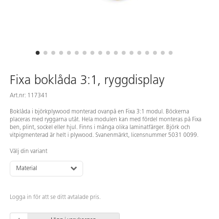
Fixa boklåda 3:1, ryggdisplay
Art.nr: 117341
Boklåda i björkplywood monterad ovanpå en Fixa 3:1 modul. Böckerna
placeras med ryggarna utåt. Hela modulen kan med fördel monteras på Fixa
ben, plint, sockel eller hjul. Finns i många olika laminatfärger. Björk och
vitpigmenterad är helt i plywood. Svanenmärkt, licensnummer 5031 0099.
Välj din variant
Material
Logga in för att se ditt avtalade pris.