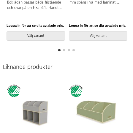
Boklådan passar både fristående
mm spånskiva med laminat.
och ovanpå en Fixa 3:1. Handtag
Kantband i plywoodlook. Fyra
underlättar förflyttning. Boklådan
hjul varav två är låsbara och
kan förses med ben, plint, sockel
rörliga, två fasta. Totalhöjd 80
eller hjul för Fixa. Björk och
cm. Höjd framkant hylla 8 cm.
Logga in för att se ditt avtalade pris.
Logga in för att se ditt avtalade pris.
L
vitpigmenterad helt i plywood;
Höjd bakkant på de två främre
färgade med laminat.
hylla 23 cm. Översta bakkanten
Välj variant
Välj variant
Svanenmärkt, licensnummer
är 18 cm. Djup varje hylla 12 cm.
5031 0099.
Fackmått nederst 14,5 cm hög,
bredd 37 cm. 40,5 djup.
Liknande produkter