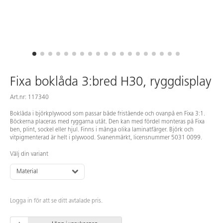
Fixa boklåda 3:bred H30, ryggdisplay
Art.nr: 117340
Boklåda i björkplywood som passar både fristående och ovanpå en Fixa 3:1.
Böckerna placeras med ryggarna utåt. Den kan med fördel monteras på Fixa
ben, plint, sockel eller hjul. Finns i många olika laminatfärger. Björk och
vitpigmenterad är helt i plywood. Svanenmärkt, licensnummer 5031 0099.
Välj din variant
Material
Logga in för att se ditt avtalade pris.