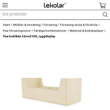
Möbler & inredning
Start
Möbler & inredning
Förvaring
Förvaring skola & förskola
Lekplatsutrustning & utemiljö
Fixa förvaringsserie
Färdiga kombinationer
Material & bokdisplayer
Skapa
Fixa boklåda 3:bred H30, ryggdisplay
Leka
Lära
Barnvagnar & småbarnsartiklar
Skolförbrukning & kontorsmaterial
Logga in / Registrera dig
Hitta din säljare
Kontakta Lekolar