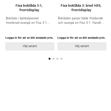
Fixa boklåda 3:1,
Fixa boklåda 3: bred H30,
frontdisplay
frontdisplay
Boklåda i björkplywood
Boklådan passar både fristående
monterad ovanpå en Fixa 3:1
och ovanpå en Fixa 3:1. Handtag
modul. Hela modulen kan med
underlättar förflyttning. Boklådan
fördel monteras på Fixa ben,
kan förses med ben, plint, sockel
plint, sockel eller hjul. Finns i
eller hjul för Fixa. Björk och
Logga in för att se ditt avtalade pris.
Logga in för att se ditt avtalade pris.
L
många olika laminatfärger. Björk
vitpigmenterad helt i plywood;
och vitpigmenterad är helt i
färgade med laminat.
Välj variant
Välj variant
plywood. Svanenmärkt,
Svanenmärkt, licensnummer
licensnummer 5031 0099.
5031 0099.