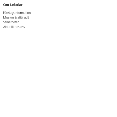
Om Lekolar
Företagsinformation
Mission & affärsidé
Samarbeten
Aktuellt hos oss
GDPR
Cookie Policy
Whistleblowing
Lediga jobb
Bruttoprislista lära, skapa, leka 2026-5
Bruttoprislista möbler 2026-3
Bruttoprislista lekplatsutrustning och utemiljö 2026-3
Kontakt
Öppettider kundtjänst: mån-tors 8-17, fre 8-16
Kundtjänst: 0479-19900
kundtjanst@lekolar.se
Besöksadress: Hallarydsvägen 8, 283 36 Osby
Postadress: Box 170, S-283 23 Osby
Växel: 0479-19800
Avtalskund?