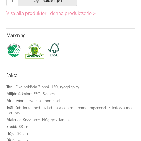
Lägg i varukorgen
Visa alla produkter i denna produktserie >
Märkning
Fakta
Titel:
Fixa boklåda 3:bred H30, ryggdisplay
Miljömärkning:
FSC, Svanen
Montering:
Levereras monterad
Tvättråd:
Torka med fuktad trasa och milt rengöringsmedel. Eftertorka med
torr trasa.
Material:
Kryssfaner, Högtryckslaminat
Bredd:
88 cm
Höjd:
30 cm
Djup:
36 cm