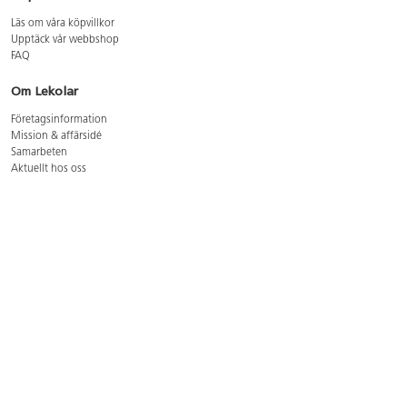
Läs om våra köpvillkor
Upptäck vår webbshop
FAQ
Om Lekolar
Företagsinformation
Mission & affärsidé
Samarbeten
Aktuellt hos oss
GDPR
Cookie Policy
Whistleblowing
Lediga jobb
Bruttoprislista lära, skapa, leka 2026-5
Bruttoprislista möbler 2026-3
Bruttoprislista lekplatsutrustning och utemiljö 2026-3
Kontakt
Öppettider kundtjänst: mån-tors 8-17, fre 8-16
Kundtjänst: 0479-19900
kundtjanst@lekolar.se