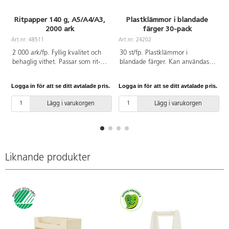
Ritpapper 140 g, A5/A4/A3,
Plastklämmor i blandade
2000 ark
färger 30-pack
A
Art.nr: 48511
Art.nr: 24202
2 000 ark/fp. Fyllig kvalitet och
30 st/fp. Plastklämmor i
behaglig vithet. Passar som rit-
blandade färger. Kan användas
och skisspapper, eller som
till enskild upphängning och
underlag till torrare material som
hopsättning av t.ex. papper. Ögla
Logga in för att se ditt avtalade pris.
Logga in för att se ditt avtalade pris.
L
kritor och fiberpennor. Blandade
på toppen gör det möjligt att
storlekar. A5/500 ark, A4/1250
fästa klämman eller hänga den
Lägg i varukorgen
Lägg i varukorgen
ark och A3/250 ark. Tillverkat av
på en krok. Mjuk klämning
ren, ny pappersmassa. FSC-
minimerar klämrisken. Höjd 6
certifierat. PVC-fri.
cm. Färger kan variera. Av POM,
PP. PVC-fri.
Liknande produkter