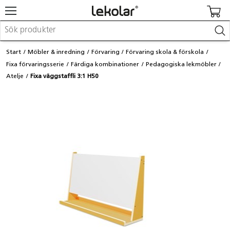
Möbler & inredning
Start
Möbler & inredning
Förvaring
Förvaring skola & förskola
Lekplatsutrustning & utemiljö
Fixa förvaringsserie
Färdiga kombinationer
Pedagogiska lekmöbler
Skapa
Atelje
Fixa väggstaffli 3:1 H50
Leka
Lära
Barnvagnar & småbarnsartiklar
Skolförbrukning & kontorsmaterial
Logga in / Registrera dig
Hitta din säljare
Kontakta Lekolar