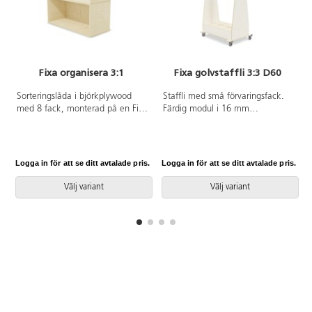
Fixa organisera 3:1
Fixa golvstaffli 3:3 D60
Sorteringslåda i björkplywood
Staffli med små förvaringsfack.
med 8 fack, monterad på en Fixa
Färdig modul i 16 mm
3:1. Den kan med fördel
björkplywood. Färger med HT är
monteras på Fixa ben, plint,
med högtryckslaminat. Björk och
sockel eller hjul. Svanenmärkt,
vitpigmenterad är helt i 18 mm
licensnummer 5031 0099.
plywood. Detta är den stora av
Logga in för att se ditt avtalade pris.
Logga in för att se ditt avtalade pris.
L
de två staffli vi erbjuder i vår
serie Fixa play. Pappershållare
Välj variant
Välj variant
upptill med en plexiruta som
avdelar staffliet och gör så att
den kan användas på båda sidor.
Hjul med lås kräver montering.
Mått: B88xD46/60xH127 cm.