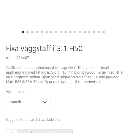
Fixa väggstaffli 3:1 H50
Art.nr: 124467
Staffli med lutande whiteboard (ej magnetisk). Färdig modul. Smart
upphängning med list ingår. Gjord i 16 mm björkplywood. Färger med HT är
med högtryckslaminat. Björk och vitpigmenterad är helt i 18 mm plywood.
Mått: B88xD22xH50 cm. Djup 4 cm upptill, 18 cm i nederkant.
Välj din variant
Material
Logga in för att se ditt avtalade pris.