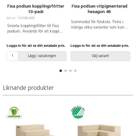
Fixa podium kopplingsfötter
Fixa podium vitpigmenterad
10-pack
hexagon 46
Art.nr: 114188-609
Scenmodul för förskola. Finns i
Smarta kopplingsfötter till Fixa
många olika varianter som kan
podium. Används för att koppla
byggas ihop i oändliga former.
ihop flera podier så att de inte
Kan även byggas ihop med vårt
glider isär. Syns inte utifrån.
Fixa förvaringssystem både på
Logga in för att se ditt avtalade pris.
Logga in för att se ditt avtalade pris.
L
Björkplywood. 10-pack.
bredden och djupet. De kan bli
Svanenmärkt, licensnummer
scen, skog, olika fordon,
Lägg i varukorgen
Välj variant
5031 0099.
förvaring, utställning,
fikaplats...bara fantasin sätter
gränser. Tillverkade i 100 %
björkplywood. Alla delar finns i
höjderna 10, 20 och 30 cm. Helt
Liknande produkter
i vitpigmenterat eller med färgad
högtryckslaminat på toppen.
Torkas ren med fuktig trasa.
Mått: 46x36x41 cm.
Svanenmärkt, licensnummer
5031 0099.