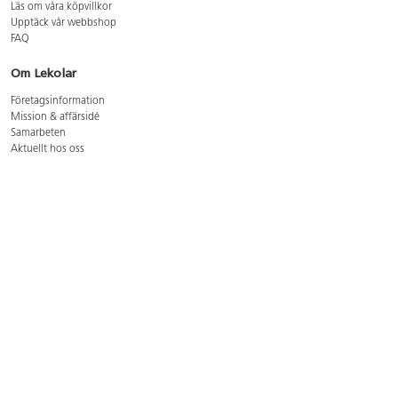
Läs om våra köpvillkor
Upptäck vår webbshop
FAQ
Om Lekolar
Företagsinformation
Mission & affärsidé
Samarbeten
Aktuellt hos oss
GDPR
Cookie Policy
Whistleblowing
Lediga jobb
Bruttoprislista lära, skapa, leka 2026-5
Bruttoprislista möbler 2026-3
Bruttoprislista lekplatsutrustning och utemiljö 2026-3
Kontakt
Öppettider kundtjänst: mån-tors 8-17, fre 8-16
Kundtjänst: 0479-19900
kundtjanst@lekolar.se
Besöksadress: Hallarydsvägen 8, 283 36 Osby