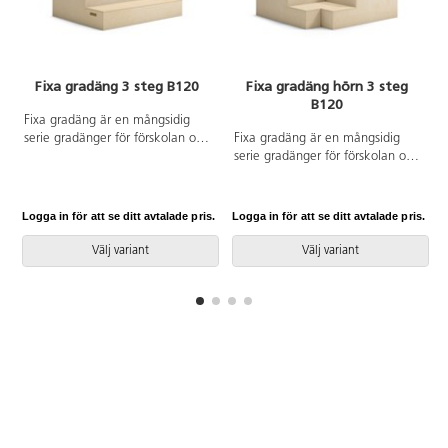
Fixa gradäng 3 steg B120
Fixa gradäng hörn 3 steg
B120
Fixa gradäng är en mångsidig
serie gradänger för förskolan och
Fixa gradäng är en mångsidig
de yngre eleverna i skolan. I och
serie gradänger för förskolan och
med att alla enheter kan
de yngre eleverna i skolan. I och
kombineras är det mycket enkelt
med att alla enheter kan
att skapa en varierande lärmiljö
kombineras är det mycket enkelt
Logga in för att se ditt avtalade pris.
Logga in för att se ditt avtalade pris.
L
som känns måttsydd och unik.
att skapa en varierande lärmiljö
Svanenmärkt (5031 0099) och
som känns måttsydd och unik.
Välj variant
Välj variant
tillverkad av FSC-certifierad
Svanenmärkt (5031 0099) och
björkplywood. Mått:
tillverkad av FSC-certifierad
120x99x59,5 cm.
björkplywood. Mått:
120x120x59,5 cm.