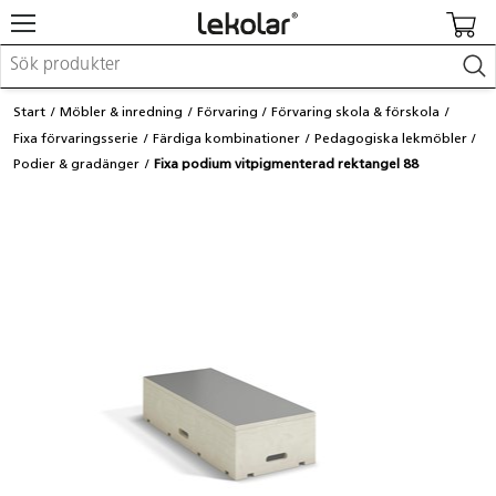
Möbler & inredning
Start
Möbler & inredning
Förvaring
Förvaring skola & förskola
Lekplatsutrustning & utemiljö
Fixa förvaringsserie
Färdiga kombinationer
Pedagogiska lekmöbler
Skapa
Podier & gradänger
Fixa podium vitpigmenterad rektangel 88
Leka
Lära
Barnvagnar & småbarnsartiklar
Skolförbrukning & kontorsmaterial
Logga in / Registrera dig
Hitta din säljare
Kontakta Lekolar