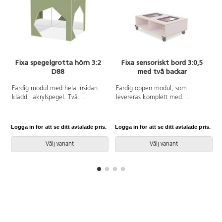
Fixa spegelgrotta hörn 3:2
Fixa sensoriskt bord 3:0,5
D88
med två backar
Färdig modul med hela insidan
Färdig öppen modul, som
klädd i akrylspegel. Två
levereras komplett med
öppningar utformade som
plastback och lock. Hjul med lås
grottor. Gjord i 16 mm
kräver montering. Borden finns i
björkplywood. Färger med HT är
två höjder. De sensoriska
Logga in för att se ditt avtalade pris.
Logga in för att se ditt avtalade pris.
L
med högtryckslaminat. Björk och
lekborden är gjorda i 16 mm
vitpigmenterad är helt i 18 mm
björkplywood. Färger med HT är
Välj variant
Välj variant
plywood. Mått: B88xH79xD88
med högtryckslaminat. Björk och
cm.
vitpigmenterad är helt i 18 mm
plywood. Plastback med lock
mått B39xL29xD12,5 cm. Mått:
B88xD58xH31 cm.