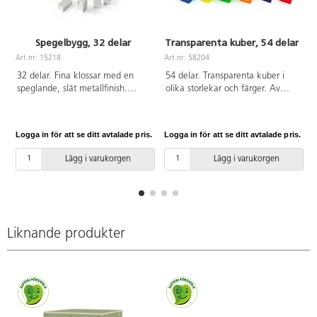
Spegelbygg, 32 delar
Transparenta kuber, 54 delar
Art.nr: 15218
Art.nr: 58204
A
32 delar. Fina klossar med en
54 delar. Transparenta kuber i
speglande, slät metallfinish.
olika storlekar och färger. Av
Klossarna har låg vikt och är
ABS och PP. Från 1,5 år. PVC-fri.
enkla att greppa. Använd för att
stapla, bygga och sortera, eller
Logga in för att se ditt avtalade pris.
Logga in för att se ditt avtalade pris.
L
för att diskutera egenskaper.
Uppmuntrar även till samarbete.
Lägg i varukorgen
Lägg i varukorgen
Innehåller kuber, rektanglar och
pyramider. För användning
inomhus och med fördel på
mjuka underlag, då vassa
föremål kan repa ytan. Av ABS.
PVC-fri. Från 3 år.
Liknande produkter