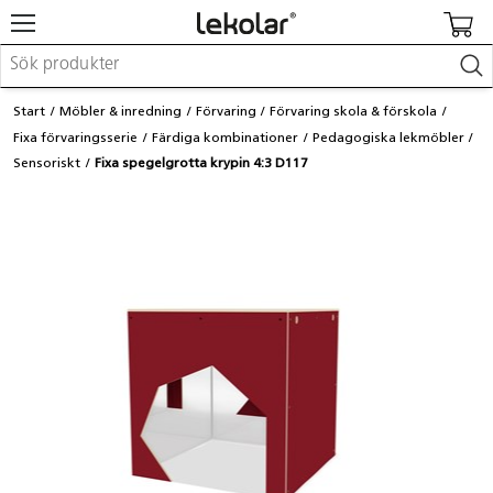
Möbler & inredning
Start
Möbler & inredning
Förvaring
Förvaring skola & förskola
Lekplatsutrustning & utemiljö
Fixa förvaringsserie
Färdiga kombinationer
Pedagogiska lekmöbler
Skapa
Sensoriskt
Fixa spegelgrotta krypin 4:3 D117
Leka
Lära
Barnvagnar & småbarnsartiklar
Skolförbrukning & kontorsmaterial
Logga in / Registrera dig
Hitta din säljare
Kontakta Lekolar