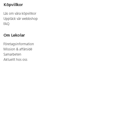
Köpvillkor
Läs om våra köpvillkor
Upptäck vår webbshop
FAQ
Om Lekolar
Företagsinformation
Mission & affärsidé
Samarbeten
Aktuellt hos oss
GDPR
Cookie Policy
Whistleblowing
Lediga jobb
Bruttoprislista lära, skapa, leka 2026-5
Bruttoprislista möbler 2026-3
Bruttoprislista lekplatsutrustning och utemiljö 2026-3
Kontakt
Öppettider kundtjänst: mån-tors 8-17, fre 8-16
Kundtjänst: 0479-19900
kundtjanst@lekolar.se