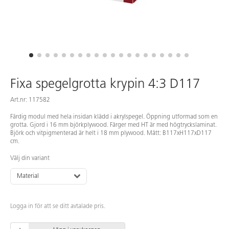
Fixa spegelgrotta krypin 4:3 D117
Art.nr: 117582
Färdig modul med hela insidan klädd i akrylspegel. Öppning utformad som en
grotta. Gjord i 16 mm björkplywood. Färger med HT är med högtryckslaminat.
Björk och vitpigmenterad är helt i 18 mm plywood. Mått: B117xH117xD117
cm.
Välj din variant
Material
Logga in för att se ditt avtalade pris.