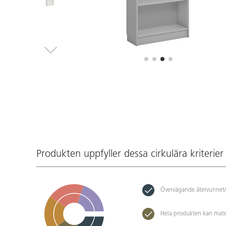
Produkten uppfyller dessa cirkulära kriterier
Övervägande återvunnet/
Hela produkten kan mate