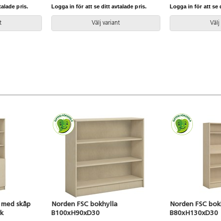
talade pris.
Logga in för att se ditt avtalade pris.
Logga in för att se d
t
Välj variant
Välj
 med skåp
Norden FSC bokhylla
Norden FSC bok
k
B100xH90xD30
B80xH130xD30