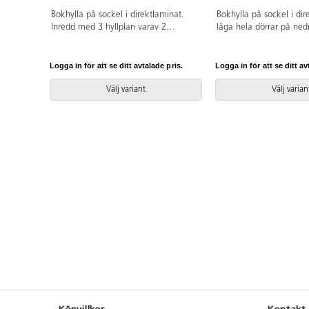
Bokhylla på sockel i direktlaminat.
Bokhylla på sockel i dir
Inredd med 3 hyllplan varav 2
låga hela dörrar på ned
flyttbara.
hyllan vilka täcker 2 hyl
Stommen kan fås i 3 ol
och fronterna kan fås. 
Logga in för att se ditt avtalade pris.
Logga in för att se ditt av
hyllplan varav 3 är flytt
Välj variant
Välj varian