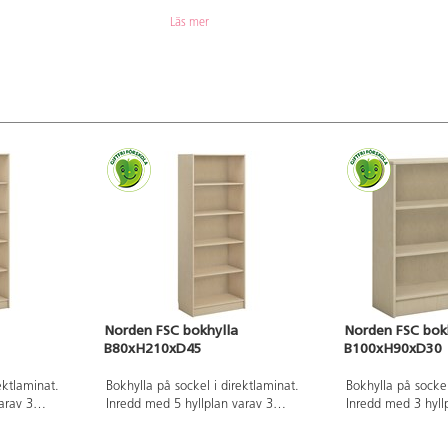
Läs mer
Norden FSC bokhylla
Norden FSC bok
B80xH210xD45
B100xH90xD30
ektlaminat.
Bokhylla på sockel i direktlaminat.
Bokhylla på sockel
arav 3
Inredd med 5 hyllplan varav 3
Inredd med 3 hyll
flyttbara.
flyttbara.