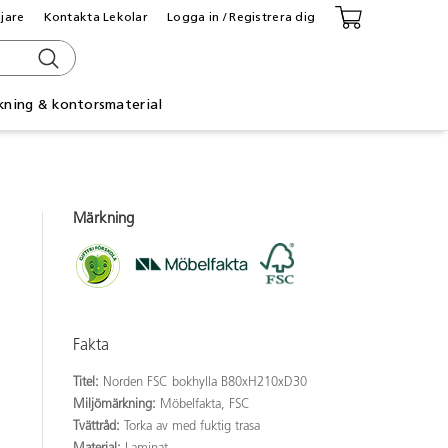
ljare
Kontakta Lekolar
Logga in / Registrera dig
kning & kontorsmaterial
Märkning
Fakta
Titel:
Norden FSC bokhylla B80xH210xD30
Miljömärkning:
Möbelfakta, FSC
Tvättråd:
Torka av med fuktig trasa