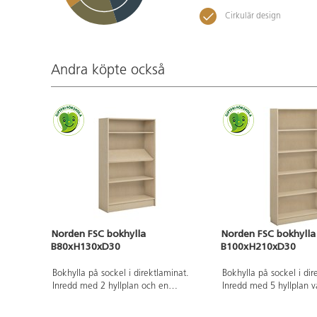
Cirkulär design
Andra köpte också
Norden FSC bokhylla
Norden FSC bokhylla
B80xH130xD30
B100xH210xD30
Bokhylla på sockel i direktlaminat.
Bokhylla på sockel i dir
Inredd med 2 hyllplan och en
Inredd med 5 hyllplan v
tidskriftshylla.
flyttbara.