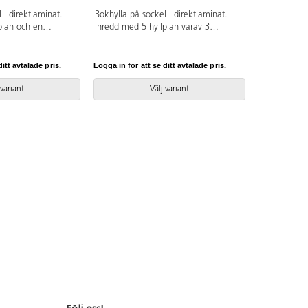
 i direktlaminat.
Bokhylla på sockel i direktlaminat.
plan och en
Inredd med 5 hyllplan varav 3
flyttbara.
itt avtalade pris.
Logga in för att se ditt avtalade pris.
 variant
Välj variant