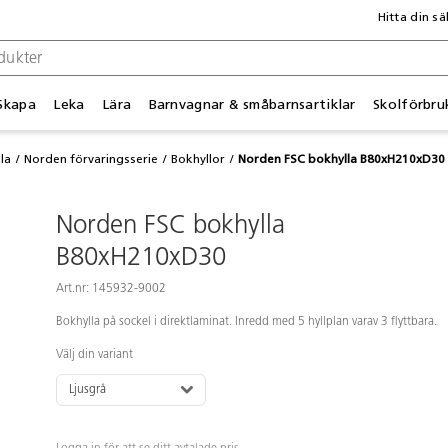
Hitta din sä
Skapa
Leka
Lära
Barnvagnar & småbarnsartiklar
Skolförbru
la
Norden förvaringsserie
Bokhyllor
Norden FSC bokhylla B80xH210xD30
Norden FSC bokhylla
B80xH210xD30
Art.nr: 145932-9002
Bokhylla på sockel i direktlaminat. Inredd med 5 hyllplan varav 3 flyttbara.
Välj din variant
Ljusgrå