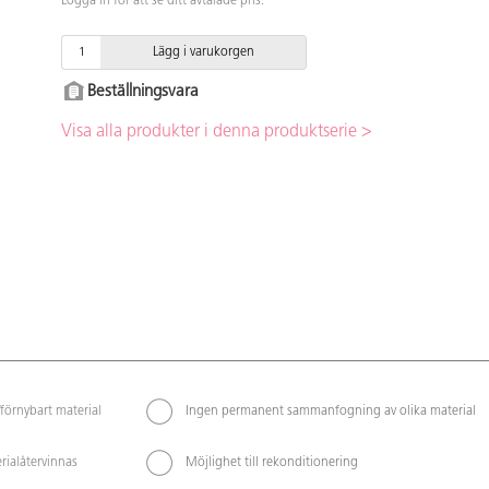
Logga in för att se ditt avtalade pris.
Lägg i varukorgen
Beställningsvara
Visa alla produkter i denna produktserie >
förnybart material
Ingen permanent sammanfogning av olika material
rialåtervinnas
Möjlighet till rekonditionering