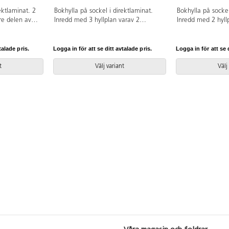
ektlaminat. 2
Bokhylla på sockel i direktlaminat.
Bokhylla på sockel
re delen av
Inredd med 3 hyllplan varav 2
Inredd med 2 hyll
lplan.
flyttbara.
tidskriftshylla.
ika utföranden
Inredd med 5
talade pris.
Logga in för att se ditt avtalade pris.
Logga in för att se d
bara.
t
Välj variant
Välj