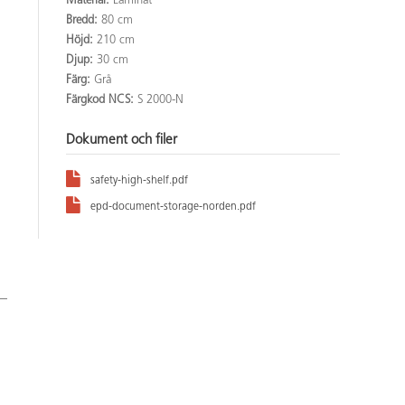
Material:
Laminat
Bredd:
80 cm
Höjd:
210 cm
Djup:
30 cm
Färg:
Grå
Färgkod NCS:
S 2000-N
Dokument och filer
safety-high-shelf.pdf
epd-document-storage-norden.pdf