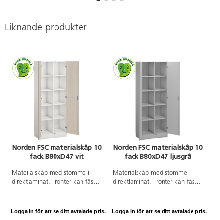
extremt tålig yta. Lådornas
extremt tålig yta.
innermått: B34xD39xH4 cm.
Liknande produkter
Norden FSC materialskåp 10
Norden FSC materialskåp 10
fack B80xD47 vit
fack B80xD47 ljusgrå
Materialskåp med stomme i
Materialskåp med stomme i
direktlaminat. Fronter kan fås
direktlaminat. Fronter kan fås
med antingen direktlaminat eller
med antingen direktlaminat eller
högtryckslaminat. Indelad i 10
högtryckslaminat. Indelad i 10
lika stora fack, hela dörrar med
lika stora fack, hela dörrar med
Logga in för att se ditt avtalade pris.
Logga in för att se ditt avtalade pris.
spanjolettlås (inkl. 2 nycklar) och
spanjolettlås (inkl. 2 nycklar) och