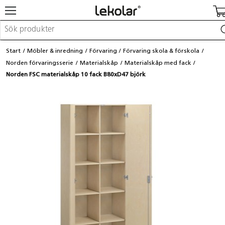
Möbler & inredning
Start
Möbler & inredning
Förvaring
Förvaring skola & förskola
Lekplatsutrustning & utemiljö
Norden förvaringsserie
Materialskåp
Materialskåp med fack
Skapa
Norden FSC materialskåp 10 fack B80xD47 björk
Leka
Lära
Barnvagnar & småbarnsartiklar
Skolförbrukning & kontorsmaterial
Logga in / Registrera dig
Hitta din säljare
Kontakta Lekolar