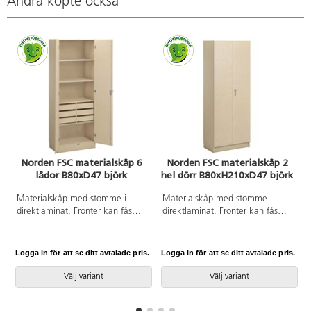
Andra köpte också
Norden FSC materialskåp 6
Norden FSC materialskåp 2
lådor B80xD47 björk
hel dörr B80xH210xD47 björk
Materialskåp med stomme i
Materialskåp med stomme i
direktlaminat. Fronter kan fås
direktlaminat. Fronter kan fås
med antingen direktlaminat eller
med antingen direktlaminat eller
högtryckslaminat. Inredd med 4
högtryckslaminat. Inredd med 5
hyllplan och 6 lådor, hela dörrar
hyllplan varav 3 flyttbara, hela
Logga in för att se ditt avtalade pris.
Logga in för att se ditt avtalade pris.
L
med spanjolettlås (inkl. 2
dörrar med spanjolettlås (inkl. 2
nycklar) och 170 graders
nycklar) och 170 graders
Välj variant
Välj variant
öppningsvinkel. Högtryckslaminat
öppningsvinkel. Högtryckslaminat
på fronten gör att den får en
på fronten gör att den får en