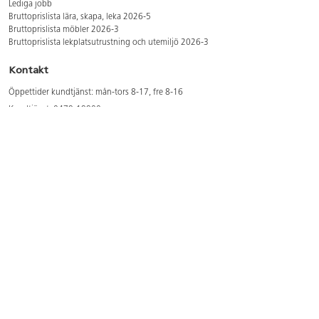
Lediga jobb
Bruttoprislista lära, skapa, leka 2026-5
Bruttoprislista möbler 2026-3
Bruttoprislista lekplatsutrustning och utemiljö 2026-3
Kontakt
Öppettider kundtjänst: mån-tors 8-17, fre 8-16
Kundtjänst: 0479-19900
kundtjanst@lekolar.se
Besöksadress: Hallarydsvägen 8, 283 36 Osby
Postadress: Box 170, S-283 23 Osby
Växel: 0479-19800
Avtalskund?
Logga in för att se dina rabatterade priser
Hitta våra säljare och utbildare
Här hittar du säljaren i din kommun
Här hittar du våra utbildningar/mässor
Här hittar du våra showrooms
Våra magasin och foldrar