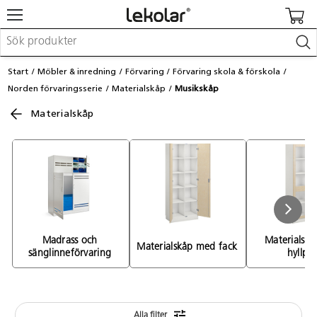
Möbler & inredning
Start
Möbler & inredning
Förvaring
Förvaring skola & förskola
Lekplatsutrustning & utemiljö
Norden förvaringsserie
Materialskåp
Musikskåp
Skapa
Leka
Materialskåp
Lära
Barnvagnar & småbarnsartiklar
Skolförbrukning & kontorsmaterial
Logga in / Registrera dig
Hitta din säljare
Madrass och 
Materialskå
Materialskåp med fack 
sänglinneförvaring 
hyllpla
Kontakta Lekolar
Alla filter