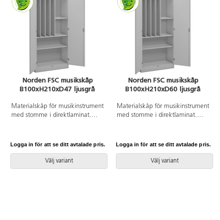
extremt tålig yta. Djup 60 cm.
extremt tålig yta.
Norden FSC musikskåp
Norden FSC musikskåp
B100xH210xD47 ljusgrå
B100xH210xD60 ljusgrå
Materialskåp för musikinstrument
Materialskåp för musikinstrument
med stomme i direktlaminat.
med stomme i direktlaminat.
Fronter kan fås med antingen
Fronter kan fås med antingen
direktlaminat eller
direktlaminat eller
högtryckslaminat. Inredd med
högtryckslaminat. Inredd med
Logga in för att se ditt avtalade pris.
Logga in för att se ditt avtalade pris.
hyllplan och fack för instrument,
hyllplan och fack för instrument,
2 hela dörrar med spanjolettlås
2 hela dörrar med spanjolettlås
Välj variant
Välj variant
(inkl. 2 nycklar), 170 graders
(inkl. 2 nycklar), 170 graders
öppningsvinkel. Högtryckslaminat
öppningsvinkel. Högtryckslaminat
på fronten gör att den får en
på fronten gör att den får en
extremt tålig yta.
extremt tålig yta. Djup 60 cm.