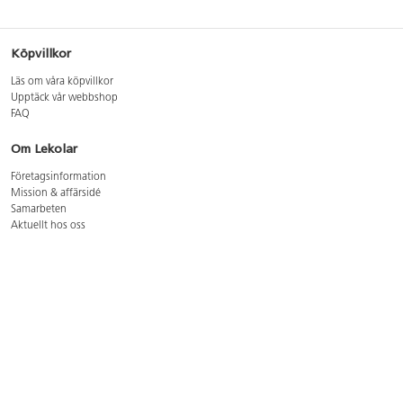
Köpvillkor
Läs om våra köpvillkor
Upptäck vår webbshop
FAQ
Om Lekolar
Företagsinformation
Mission & affärsidé
Samarbeten
Aktuellt hos oss
GDPR
Cookie Policy
Whistleblowing
Lediga jobb
Bruttoprislista lära, skapa, leka 2026-5
Bruttoprislista möbler 2026-3
Bruttoprislista lekplatsutrustning och utemiljö 2026-3
Kontakt
Öppettider kundtjänst: mån-tors 8-17, fre 8-16